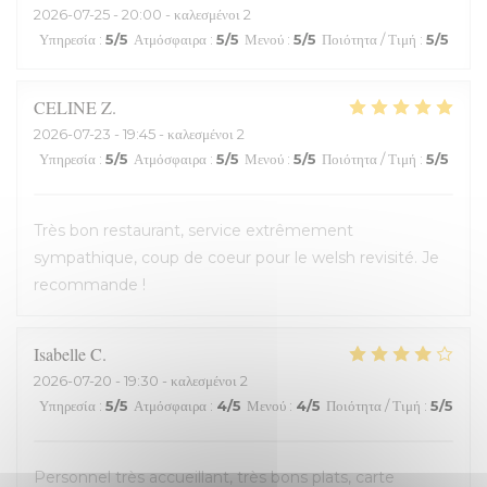
2026-07-25
- 20:00 - καλεσμένοι 2
Υπηρεσία
:
5
/5
Ατμόσφαιρα
:
5
/5
Μενού
:
5
/5
Ποιότητα / Τιμή
:
5
/5
CELINE
Z
2026-07-23
- 19:45 - καλεσμένοι 2
Υπηρεσία
:
5
/5
Ατμόσφαιρα
:
5
/5
Μενού
:
5
/5
Ποιότητα / Τιμή
:
5
/5
Très bon restaurant, service extrêmement
sympathique, coup de coeur pour le welsh revisité. Je
recommande !
Isabelle
C
2026-07-20
- 19:30 - καλεσμένοι 2
Υπηρεσία
:
5
/5
Ατμόσφαιρα
:
4
/5
Μενού
:
4
/5
Ποιότητα / Τιμή
:
5
/5
Personnel très accueillant, très bons plats, carte