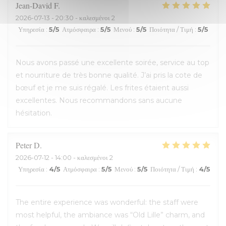
Jean-David
F
2026-07-13
- 20:30 - καλεσμένοι 2
Υπηρεσία
:
5
/5
Ατμόσφαιρα
:
5
/5
Μενού
:
5
/5
Ποιότητα / Τιμή
:
5
/5
Nous avons passé une excellente soirée, service au top
et nourriture de très bonne qualité. J’ai pris la cote de
bœuf et je me suis régalé. Les frites étaient aussi
excellentes. Nous recommandons sans aucune
hésitation.
Peter
D
2026-07-12
- 14:00 - καλεσμένοι 2
Υπηρεσία
:
4
/5
Ατμόσφαιρα
:
5
/5
Μενού
:
5
/5
Ποιότητα / Τιμή
:
4
/5
The entire experience was wonderful: the staff were
most helpful, the ambiance was “Old Lille” charm, and