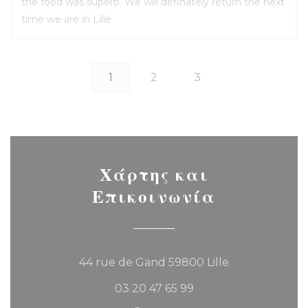
the food was superb. We will definately return the next
time we are in Lille
1
2
3
Χάρτης και
Επικοινωνία
((ανοίγει σε νέο 
44 rue de Gand 59800 Lille
03 20 47 65 99