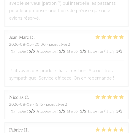
avec le serveur (patron ?) qui interpelle les passants
pour leur proposer une table. Je précise que nous
avions réservé.
Jean-Marc
D
2026-08-05
- 20:00 - καλεσμένοι 2
Υπηρεσία
:
5
/5
Ατμόσφαιρα
:
5
/5
Μενού
:
5
/5
Ποιότητα / Τιμή
:
5
/5
Plats avec des produits frais. Très bon. Accueil très
sympathique. Service efficace. On en redemande !
Nicolas
C
2026-08-03
- 19:15 - καλεσμένοι 2
Υπηρεσία
:
5
/5
Ατμόσφαιρα
:
5
/5
Μενού
:
5
/5
Ποιότητα / Τιμή
:
5
/5
Fabrice
H