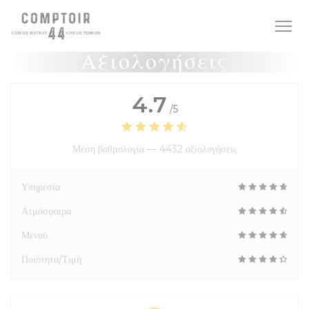
Πίνακας διαχείρισης "Μπισκότων" (Cookies)
Αξιολογήσεις
4.7
/5
Μέση βαθμολογία —
4432 αξιολογήσεις
Υπηρεσία
Ατμόσφαιρα
Μενού
Ποιότητα/Τιμή