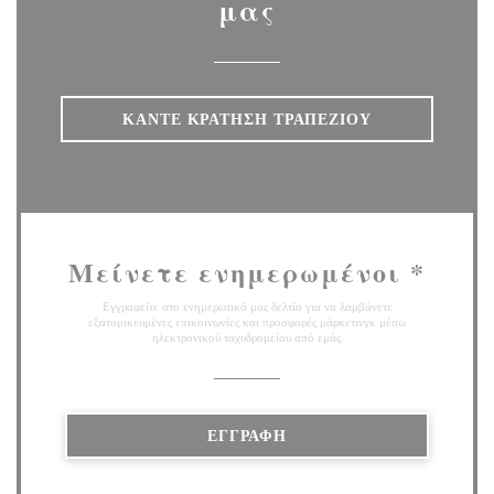
μας
ΚΆΝΤΕ ΚΡΆΤΗΣΗ ΤΡΑΠΕΖΙΟΎ
Μείνετε ενημερωμένοι
*
Εγγραφείτε στο ενημερωτικό μας δελτίο για να λαμβάνετε
εξατομικευμένες επικοινωνίες και προσφορές μάρκετινγκ μέσω
ηλεκτρονικού ταχυδρομείου από εμάς.
ΕΓΓΡΑΦΉ