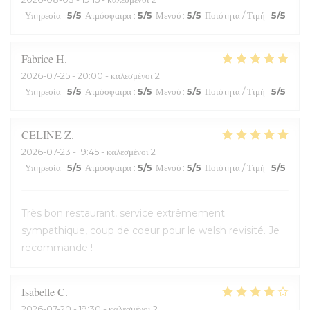
Υπηρεσία
:
5
/5
Ατμόσφαιρα
:
5
/5
Μενού
:
5
/5
Ποιότητα / Τιμή
:
5
/5
Fabrice
H
2026-07-25
- 20:00 - καλεσμένοι 2
Υπηρεσία
:
5
/5
Ατμόσφαιρα
:
5
/5
Μενού
:
5
/5
Ποιότητα / Τιμή
:
5
/5
CELINE
Z
2026-07-23
- 19:45 - καλεσμένοι 2
Υπηρεσία
:
5
/5
Ατμόσφαιρα
:
5
/5
Μενού
:
5
/5
Ποιότητα / Τιμή
:
5
/5
Très bon restaurant, service extrêmement
sympathique, coup de coeur pour le welsh revisité. Je
recommande !
Isabelle
C
2026-07-20
- 19:30 - καλεσμένοι 2