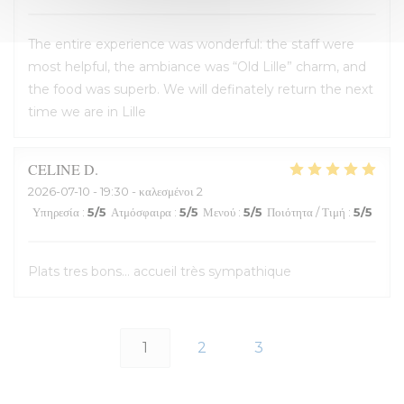
The entire experience was wonderful: the staff were
most helpful, the ambiance was “Old Lille” charm, and
the food was superb. We will definately return the next
time we are in Lille
CELINE
D
2026-07-10
- 19:30 - καλεσμένοι 2
Υπηρεσία
:
5
/5
Ατμόσφαιρα
:
5
/5
Μενού
:
5
/5
Ποιότητα / Τιμή
:
5
/5
Plats tres bons... accueil très sympathique
1
2
3