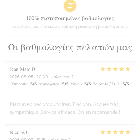
100% πιστοποιημένες βαθμολογίες
Οι πελάτες μας που έκαναν κράτηση έδωσαν τη βαθμολογία τους
Οι βαθμολογίες πελατών μας
Jean-Marc
D
2026-08-05
- 20:00 - καλεσμένοι 2
Υπηρεσία
:
5
/5
Ατμόσφαιρα
:
5
/5
Μενού
:
5
/5
Ποιότητα / Τιμή
:
5
/5
Plats avec des produits frais. Très bon. Accueil très
sympathique. Service efficace. On en redemande !
Nicolas
C
2026-08-03
- 19:15 - καλεσμένοι 2