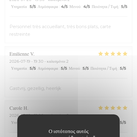
Υπηρεσία
:
5
/5
Ατμόσφαιρα
:
4
/5
Μενού
:
4
/5
Ποιότητα / Τιμή
:
5
/5
Personnel très accueillant, très bons plats, carte
restreinte
Emilienne
V
2026-07-19
- 19:30 - καλεσμένοι 2
Υπηρεσία
:
5
/5
Ατμόσφαιρα
:
5
/5
Μενού
:
5
/5
Ποιότητα / Τιμή
:
5
/5
Gastvrij, gezellig, heerlijk
Carole
H
2026-07-18
- 21:00 - καλεσμένοι 2
Υπηρεσία
:
5
/5
Ατμόσφαιρα
:
5
/5
Μενού
:
5
/5
Ποιότητα / Τιμή
:
5
/5
Ο ιστότοπος αυτός