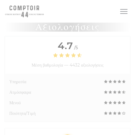
Πίνακας διαχείρισης "Μπισκότων" (Cookies)
Αξιολογήσεις
4.7
/5
Μέση βαθμολογία —
4432 αξιολογήσεις
Υπηρεσία
Ατμόσφαιρα
Μενού
Ποιότητα/Τιμή