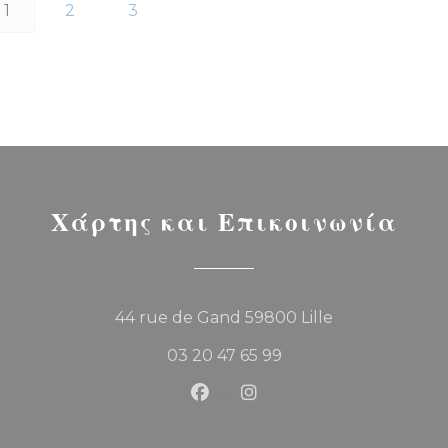
1
2
3
Χάρτης και Επικοινωνία
((ανοίγει σε νέο 
44 rue de Gand 59800 Lille
03 20 47 65 99
Facebook ((ανοίγει σε νέο παρά
Instagram ((ανοίγει σε ν