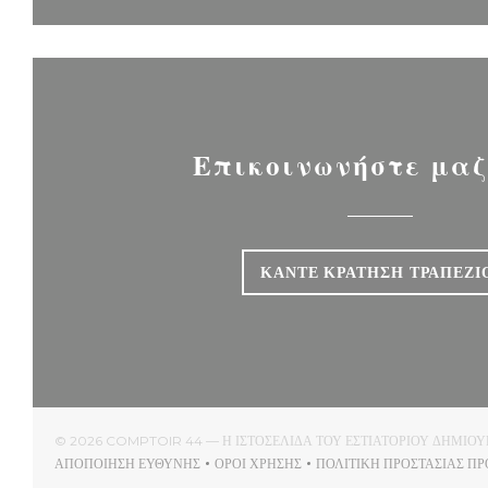
Επικοινωνήστε μαζ
ΚΆΝΤΕ ΚΡΆΤΗΣΗ ΤΡΑΠΕΖΙ
© 2026 COMPTOIR 44 — Η ΙΣΤΟΣΕΛΊΔΑ ΤΟΥ ΕΣΤΙΑΤΟΡΊΟΥ ΔΗΜΙ
ΑΠΟΠΟΊΗΣΗ ΕΥΘΎΝΗΣ
ΌΡΟΙ ΧΡΉΣΗΣ
ΠΟΛΙΤΙΚΉ ΠΡΟΣΤΑΣΊΑΣ Π
((ΑΝΟΊΓΕΙ ΣΕ ΝΈΟ ΠΑΡΆΘΥΡΟ))
((ΑΝΟΊΓΕΙ ΣΕ ΝΈΟ ΠΑΡΆΘΥΡΟ))