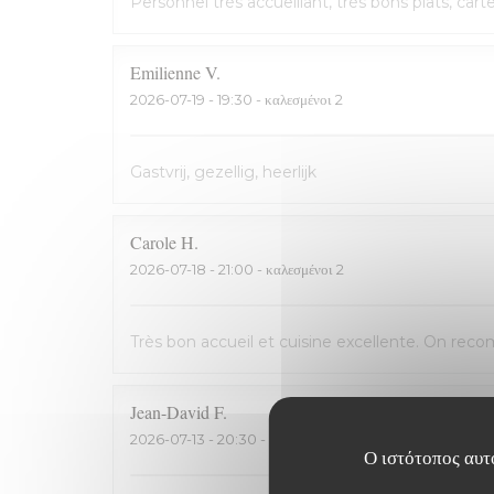
Personnel très accueillant, très bons plats, cart
Emilienne
V
2026-07-19
- 19:30 - καλεσμένοι 2
Gastvrij, gezellig, heerlijk
Carole
H
2026-07-18
- 21:00 - καλεσμένοι 2
Très bon accueil et cuisine excellente. On rec
Jean-David
F
2026-07-13
- 20:30 - καλεσμένοι 2
Ο ιστότοπος αυτό