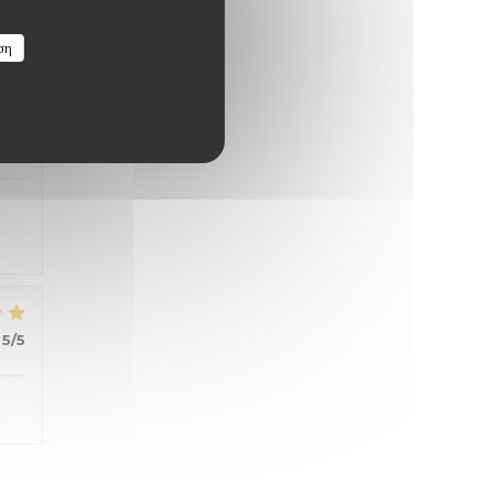
ση
4
/5
5
/5