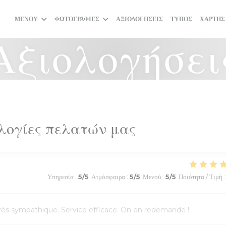
ΜΕΝΟΎ
ΦΩΤΟΓΡΑΦΊΕΣ
ΑΞΙΟΛΟΓΉΣΕΙΣ
ΤΎΠΟΣ
ΧΆΡΤΗΣ
Αξιολογήσει
λογίες πελατών μας
Υπηρεσία
:
5
/5
Ατμόσφαιρα
:
5
/5
Μενού
:
5
/5
Ποιότητα / Τιμή
:
l très sympathique. Service efficace. On en redemande !