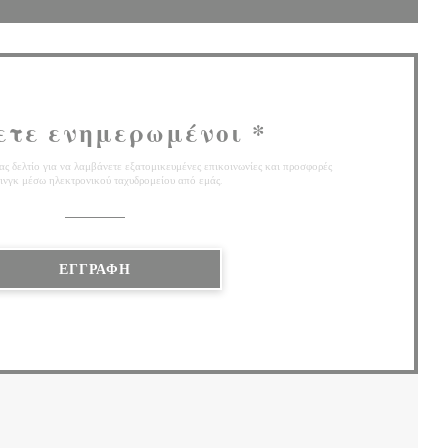
ετε ενημερωμένοι
*
ς δελτίο για να λαμβάνετε εξατομικευμένες επικοινωνίες και προσφορές
ινγκ μέσω ηλεκτρονικού ταχυδρομείου από εμάς.
ΕΓΓΡΑΦΉ
 ΣΕ ΝΈΟ ΠΑΡΆΘΥΡΟ))