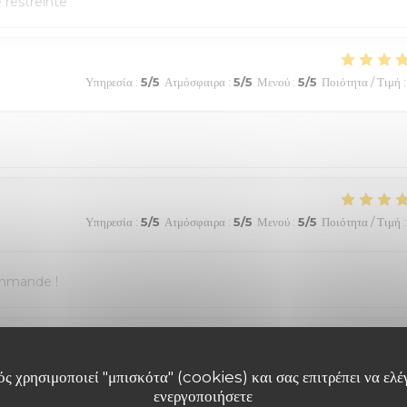
e restreinte
Υπηρεσία
:
5
/5
Ατμόσφαιρα
:
5
/5
Μενού
:
5
/5
Ποιότητα / Τιμή
:
Υπηρεσία
:
5
/5
Ατμόσφαιρα
:
5
/5
Μενού
:
5
/5
Ποιότητα / Τιμή
:
ommande !
Υπηρεσία
:
5
/5
Ατμόσφαιρα
:
5
/5
Μενού
:
5
/5
Ποιότητα / Τιμή
:
ς χρησιμοποιεί "μπισκότα" (cookies) και σας επιτρέπει να ελέγ
ενεργοποιήσετε