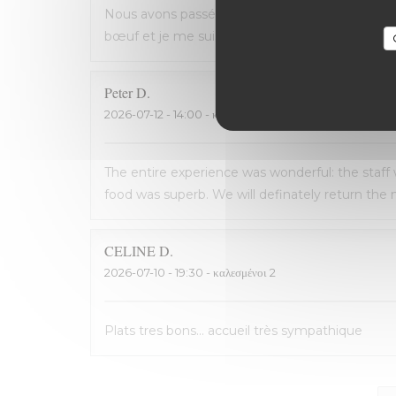
Nous avons passé une excellente soirée, service 
bœuf et je me suis régalé. Les frites étaient 
Peter
D
2026-07-12
- 14:00 - καλεσμένοι 2
The entire experience was wonderful: the staff
food was superb. We will definately return the n
CELINE
D
2026-07-10
- 19:30 - καλεσμένοι 2
Plats tres bons... accueil très sympathique