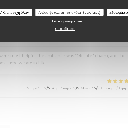
au top et nourriture de très bonne qualité. J’ai pris la cote de
aussi excellentes. Nous recommandons sans aucune hésitation.
OK, αποδοχή όλων
Απόρριψε όλα τα "μπισκότα" (cookies)
Εξατομίκευ
Πολιτική απορρήτου
undefined
Υπηρεσία
:
4
/5
Ατμόσφαιρα
:
5
/5
Μενού
:
5
/5
Ποιότητα / Τιμή
:
 were most helpful, the ambiance was “Old Lille” charm, and the
ext time we are in Lille
Υπηρεσία
:
5
/5
Ατμόσφαιρα
:
5
/5
Μενού
:
5
/5
Ποιότητα / Τιμή
: