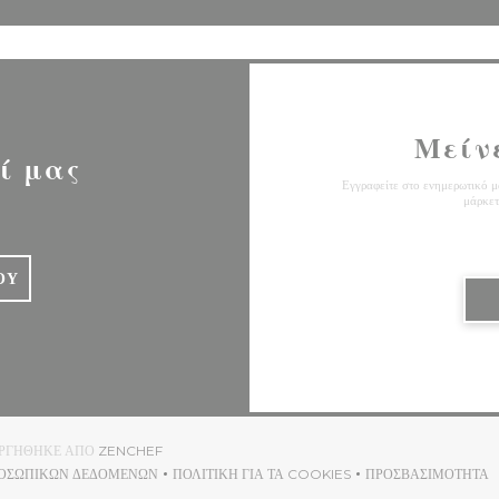
Μείν
ί μας
Εγγραφείτε στο ενημερωτικό μα
μάρκετ
ΟΎ
((ΑΝΟΊΓΕΙ ΣΕ ΝΈΟ ΠΑΡΆΘΥΡΟ))
ΟΥΡΓΉΘΗΚΕ ΑΠΌ
ZENCHEF
ΡΟΣΩΠΙΚΏΝ ΔΕΔΟΜΈΝΩΝ
ΠΟΛΙΤΙΚΉ ΓΙΑ ΤΑ COOKIES
ΠΡΟΣΒΑΣΙΜΌΤΗΤΑ
((ΑΝΟΊΓΕΙ ΣΕ ΝΈΟ ΠΑΡΆΘΥΡΟ))
((ΑΝΟΊΓΕΙ ΣΕ ΝΈΟ ΠΑΡΆΘΥΡΟ))
((ΑΝΟΊΓΕΙ