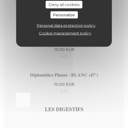
BRUN (40°)
Deny all cookies
9,00 EUR
Personalize
4 Cl
Personal data protection policy
Cookie management policy
Trois rivières, Martinique - BLANC (55°)
10,00 EUR
4 Cl
Diplomático Planas - BLANC (47°)
10,00 EUR
4 Cl
LES DIGESTIFS