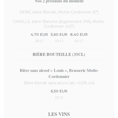
Nos 2 pressions du moment
RENÉ, bière Blonde, Motte-Cordonnier (6°)
-
CAMILLE, bière Blanche (légèrement IPA), Motte-
Cordonnier (4,5°)
4,70 EUR
5,60 EUR
8,40 EUR
25 Cl
33 Cl
50 Cl
BIÈRE BOUTEILLE (33CL)
Bière sans alcool « Louis », Brasserie Motte-
Cordonnier
Bière blonde sans alcool (alc <0,5% vol)
6,50 EUR
33 Cl
LES VINS