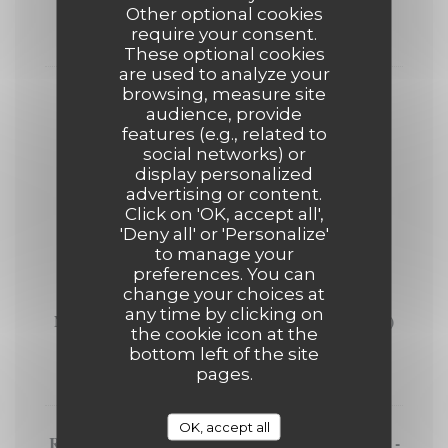
Other optional cookies
12,00 EUR
require your consent.
4 Cl
These optional cookies
are used to analyze your
browsing, measure site
Nikka - The Barrel (51,4°)
audience, provide
features (e.g., related to
11,00 EUR
social networks) or
4 Cl
display personalized
advertising or content.
Click on 'OK, accept all',
LES RHUMS
'Deny all' or 'Personalize'
4 cl
to manage your
preferences. You can
change your choices at
any time by clicking on
Norman ‘Sailor Jerry’ Collins, épicé - BRUN (40°)
the cookie icon at the
bottom left of the site
9,00 EUR
pages.
4 Cl
OK, accept all
Ron Zacapa, « Solera Gran Reserva », Guatemala -