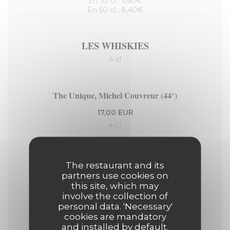
En 33 cl : 5,60€
En 50 cl : 8,40€
LES WHISKIES
4 cl
The Unique, Michel Couvreur (44°)
17,00 EUR
4 Cl
Lagavulin 16 ans, Écosse (43°)
The restaurant and its
partners use cookies on
11,00 EUR
this site, which may
4 Cl
involve the collection of
personal data. 'Necessary'
cookies are mandatory
Cardhu, Amber Rock, Écosse (40°)
and installed by default.