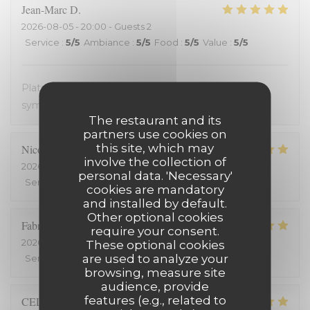
Jean-Marc
D
2026-08-05
- 20:00 - Guests 2
Service
:
5
/5
Ambiance
:
5
/5
Food
:
5
/5
Value
:
5
/5
Plats avec des produits frais. Très bon. Accueil très
sympathique. Service efficace. On en redemande !
The restaurant and its
partners use cookies on
this site, which may
Nicolas
C
involve the collection of
2026-08-03
- 19:15 - Guests 2
personal data. 'Necessary'
Service
:
5
/5
Ambiance
:
5
/5
Food
:
5
/5
Value
:
5
/5
cookies are mandatory
and installed by default.
Other optional cookies
Fabrice
H
require your consent.
2026-07-25
- 20:00 - Guests 2
These optional cookies
are used to analyze your
Service
:
5
/5
Ambiance
:
5
/5
Food
:
5
/5
Value
:
5
/5
browsing, measure site
audience, provide
features (e.g., related to
CELINE
Z