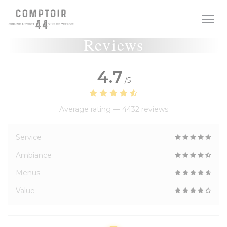
Personalizing your cookie choices
Reviews
4.7
/5
Average rating —
4432 reviews
Service
Ambiance
Menus
Value