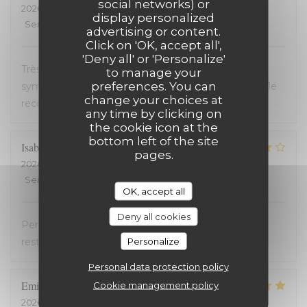
social networks) or
2026-07-23
- 19:45 - Guests 2
display personalized
Service
:
5
/5
Ambiance
:
5
/5
Food
:
5
/5
Value
:
5
/5
advertising or content.
Click on 'OK, accept all',
'Deny all' or 'Personalize'
Très bon restaurant, service extrêmement
to manage your
preferences. You can
sympathique, coup de coeur pour le welsh revisité. Je
change your choices at
recommande !
any time by clicking on
the cookie icon at the
bottom left of the site
Isabelle
C
pages.
2026-07-20
- 19:30 - Guests 2
Service
:
5
/5
Ambiance
:
4
/5
Food
:
4
/5
Value
:
5
/5
OK, accept all
Deny all cookies
Personnel très accueillant, très bons plats, carte
Personalize
restreinte
Personal data protection policy
Emilienne
V
Cookie management policy
2026-07-19
- 19:30 - Guests 2