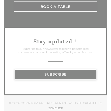
BOOK A TABLE
Stay updated
*
Subscribe to our newsletter to receive personalized
communications and marketing offers by email from us.
SUBSCRIBE
© 2026 COMPTOIR 44 — RESTAURANT WEBSITE CREATED BY
((OPENS IN A NEW WINDOW))
ZENCHEF