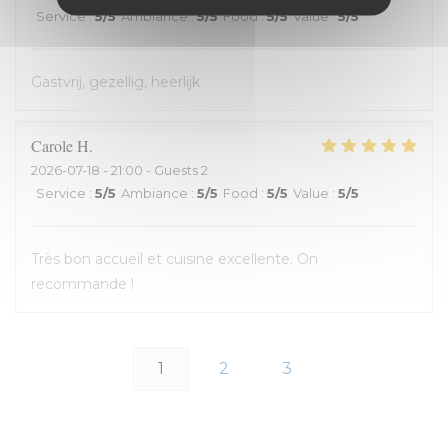
Service
:
5
/5
Ambiance
:
5
/5
Food
:
5
/5
Value
:
5
/5
Gastvrij, gezellig, heerlijk
Carole
H
2026-07-18
- 21:00 - Guests 2
Service
:
5
/5
Ambiance
:
5
/5
Food
:
5
/5
Value
:
5
/5
Très bon accueil et cuisine excellente. On
recommande !
1
2
3