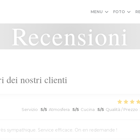
MENU
FOTO
R
Recensioni
ri dei nostri clienti
Servizio
:
5
/5
Atmosfera
:
5
/5
Cucina
:
5
/5
Qualità / Prezzo
:
l très sympathique. Service efficace. On en redemande !