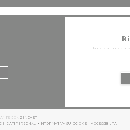
R
Iscriversi alla nostra ne
((APRE UNA NUOVA FINESTRA))
ORANTE CON
ZENCHEF
DEI DATI PERSONALI
INFORMATIVA SUI COOKIE
ACCESSIBILITA
APRE UNA NUOVA FINESTRA))
((APRE UNA NUOVA FINESTRA))
((APRE UNA N