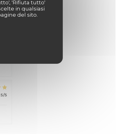
o', 'Rifiuta tutto'
celte in qualsiasi
agine del sito.
4
/5
5
/5