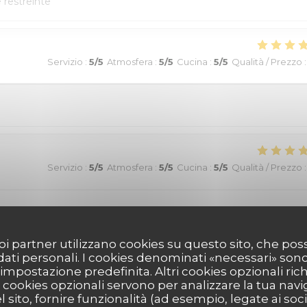
e restreinte
Servizio
:
5
/5
Atmosfera
:
5
/5
Cucina
:
5
/5
Qualità / Prezzo
:
Servizio
:
5
/5
Atmosfera
:
5
/5
Cucina
:
5
/5
Qualità / Prezzo
:
ommande !
 suoi partner utilizzano cookies su questo sito, che 
 dati personali. I cookies denominati «necessari» son
r impostazione predefinita. Altri cookies opzionali ric
Servizio
:
5
/5
Atmosfera
:
5
/5
Cucina
:
5
/5
Qualità / Prezzo
:
cookies opzionali servono per analizzare la tua nav
l sito, fornire funzionalità (ad esempio, legate ai soc