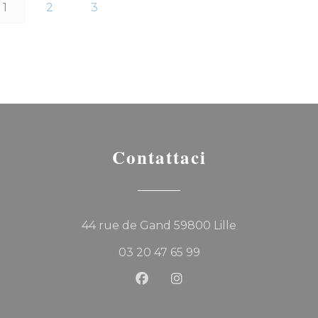
1
2
3
Contattaci
((apre una nuo
44 rue de Gand 59800 Lille
03 20 47 65 99
Facebook ((apre una nuova f
Instagram ((apre una n