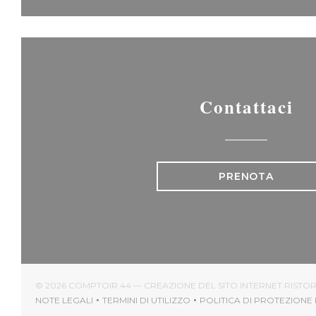
Contattaci
PRENOTA
© 2026 COMPTOIR 44 — CREAZIONE DEL SITO INTERNET RIST
NOTE LEGALI
TERMINI DI UTILIZZO
POLITICA DI PROTEZIONE 
((APRE UNA NUOVA FINESTRA))
((APRE UNA NUOVA FINESTRA))
((