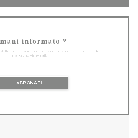
imani informato
*
wsletter per ricevere comunicazioni personalizzate e offerte di
marketing via e-mail.
ABBONATI
UOVA FINESTRA))