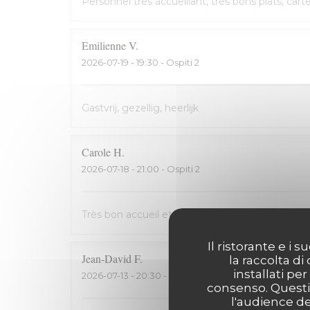
Personnel très accueillant, très bons plats, cart
Emilienne
V
2026-07-19
- 19:30 - Ospiti 2
Gastvrij, gezellig, heerlijk
Carole
H
2026-07-18
- 21:00 - Ospiti 2
Très bon accueil et cuisine excellente. On rec
Il ristorante e i
Jean-David
F
la raccolta di
installati pe
2026-07-13
- 20:30 - Ospiti 2
consenso. Questi 
l'audience de