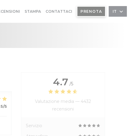
ECENSIONI
STAMPA
CONTATTACI
PRENOTA
IT
4.7
/5
Valutazione media —
4432
5
/5
recensioni
Servizio