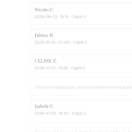
Nicolas
C
2026-08-03
- 19:15 - Ospiti 2
Fabrice
H
2026-07-25
- 20:00 - Ospiti 2
CELINE
Z
2026-07-23
- 19:45 - Ospiti 2
Très bon restaurant, service extrêmement symp
Isabelle
C
2026-07-20
- 19:30 - Ospiti 2