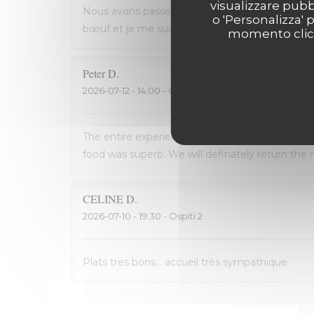
visualizzare pubbl
Nous avons passé une excellente soirée, service 
o 'Personalizza' 
bœuf et je me suis régalé. Les frites étaient 
momento clicca
Peter
D
2026-07-12
- 14:00 - Ospiti 2
The entire experience was wonderful: the staff
food was superb. We will definately return the n
CELINE
D
2026-07-10
- 19:30 - Ospiti 2
Plats tres bons... accueil très sympathique