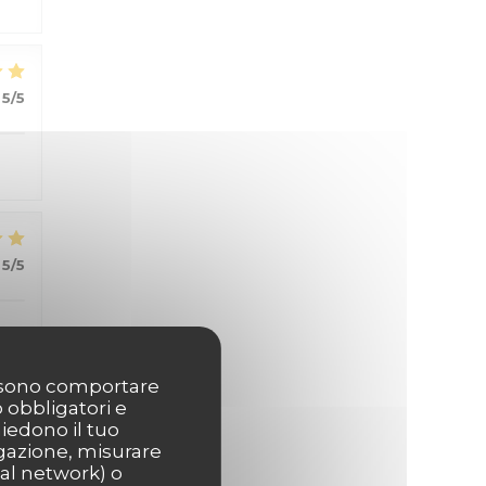
5
/5
5
/5
possono comportare
o obbligatori e
hiedono il tuo
5
/5
igazione, misurare
ial network) o