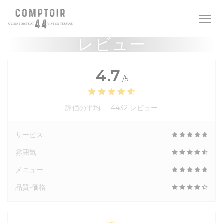
クッキー利用の管理について
レビュー
4.7
/5
評価の平均 —
4432 レビュー
サービス
雰囲気
メニュー
品質-価格