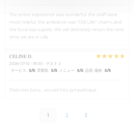
The entire experience was wonderful: the staff were
most helpful, the ambiance was “Old Lille” charm, and
the food was superb. We will definately return the next
time we are in Lille
CELINE
D
2026-07-10
- 19:30 - ゲスト 2
サービス
:
5
/5
雰囲気
:
5
/5
メニュー
:
5
/5
品質-価格
:
5
/5
Plats tres bons... accueil très sympathique
1
2
3