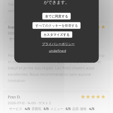
ができます。
Très bon accueil et cuisine excellente. On
recommande !
全てに同意する
すべてのクッキーを拒否する
Jean-David
F
2026-07-13
- 20:30 - ゲスト 2
カスタマイズする
サービス
:
5
/5
雰囲気
:
5
/5
メニュー
:
5
/5
品質-価格
:
5
/5
プライバシーポリシー
undefined
Nous avons passé une excellente soirée, service au top
et nourriture de très bonne qualité. J’ai pris la cote de
bœuf et je me suis régalé. Les frites étaient aussi
excellentes. Nous recommandons sans aucune
hésitation.
Peter
D
2026-07-12
- 14:00 - ゲスト 2
サービス
:
4
/5
雰囲気
:
5
/5
メニュー
:
5
/5
品質-価格
:
4
/5