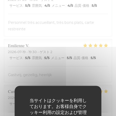
サービス
:
5
/5
雰囲気
:
4
/5
メニュー
:
4
/5
品質-価格
:
5
/5
Personnel très accueillant, très bons plats, carte
restreinte
Emilienne
V
2026-07-19
- 19:30 - ゲスト 2
サービス
:
5
/5
雰囲気
:
5
/5
メニュー
:
5
/5
品質-価格
:
5
/5
Gastvrij, gezellig, heerlijk
Carole
H
2026-07-18
- 21:00 - ゲスト 2
当サイトはクッキーを利用し
サービス
:
5
/5
雰囲気
:
5
/5
メニュー
:
5
/5
品質-価格
:
5
/5
ております。お客様自身でク
ッキー利用の設定および管理