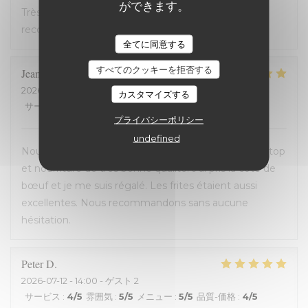
ができます。
Très bon accueil et cuisine excellente. On
recommande !
全てに同意する
すべてのクッキーを拒否する
Jean-David
F
2026-07-13
- 20:30 - ゲスト 2
カスタマイズする
サービス
:
5
/5
雰囲気
:
5
/5
メニュー
:
5
/5
品質-価格
:
5
/5
プライバシーポリシー
undefined
Nous avons passé une excellente soirée, service au top
et nourriture de très bonne qualité. J’ai pris la cote de
bœuf et je me suis régalé. Les frites étaient aussi
excellentes. Nous recommandons sans aucune
hésitation.
Peter
D
2026-07-12
- 14:00 - ゲスト 2
サービス
:
4
/5
雰囲気
:
5
/5
メニュー
:
5
/5
品質-価格
:
4
/5