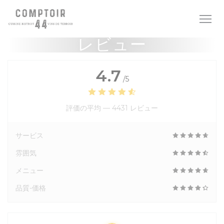
クッキー利用の管理について
レビュー
4.7
/5
評価の平均 —
4431 レビュー
サービス
雰囲気
メニュー
品質-価格