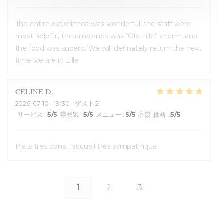
The entire experience was wonderful: the staff were
most helpful, the ambiance was “Old Lille” charm, and
the food was superb. We will definately return the next
time we are in Lille
CELINE
D
2026-07-10
- 19:30 - ゲスト 2
サービス
:
5
/5
雰囲気
:
5
/5
メニュー
:
5
/5
品質-価格
:
5
/5
Plats tres bons... accueil très sympathique
1
2
3