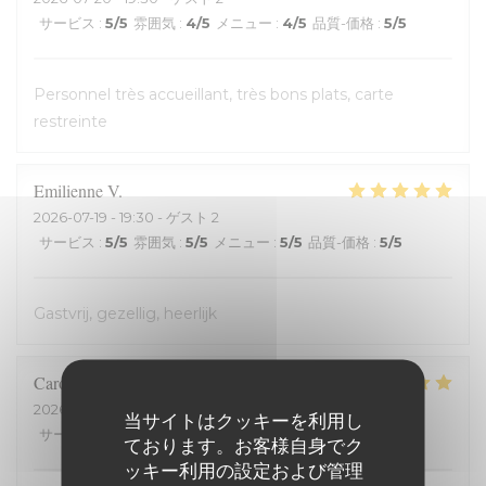
サービス
:
5
/5
雰囲気
:
4
/5
メニュー
:
4
/5
品質-価格
:
5
/5
Personnel très accueillant, très bons plats, carte
restreinte
Emilienne
V
2026-07-19
- 19:30 - ゲスト 2
サービス
:
5
/5
雰囲気
:
5
/5
メニュー
:
5
/5
品質-価格
:
5
/5
Gastvrij, gezellig, heerlijk
Carole
H
2026-07-18
- 21:00 - ゲスト 2
当サイトはクッキーを利用し
サービス
:
5
/5
雰囲気
:
5
/5
メニュー
:
5
/5
品質-価格
:
5
/5
ております。お客様自身でク
ッキー利用の設定および管理