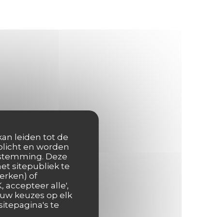
kan leiden tot de
rplicht en worden
oestemming. Deze
et sitepubliek te
erken) of
 accepteer alle',
 uw keuzes op elk
itepagina's te