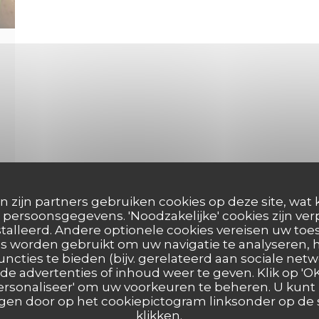
n zijn partners gebruiken cookies op deze site, wat 
persoonsgegevens. 'Noodzakelijke' cookies zijn ve
talleerd. Andere optionele cookies vereisen uw t
s worden gebruikt om uw navigatie te analyseren, h
EEN NIEUW VENSTER))
uncties te bieden (bijv. gerelateerd aan sociale netw
e advertenties of inhoud weer te geven. Klik op 'OK,
 'Personaliseer' om uw voorkeuren te beheren. U kunt
en door op het cookiepictogram linksonder op de s
klikken.