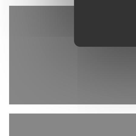
saisonnière et variée qui est proposée
avec une exigence particulière pour la
qualité et la fraîcheur des produits
issus essentiellement de la Région.
C’est pour cette raison que la carte du
jour change à chaque service du midi
avec une formule accessible dès 19€.
Foie gras mi-cuit, noix de St Jacques et
crêpes Suzette ou encore boudin noir ,
tartare de boeuf et Paris Brest, le choix
est vaste et varié au Comptoir 44 pour
régaler tous les goûts et toutes les
envies.
Côté ambiance, le temps s’arrête au
Comptoir 44 pour mieux déguster