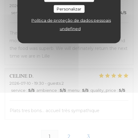
2026-07-12
- 14:00 - guests 2
Personalizar
service
:
4
/5
ambience
:
5
/5
menu
:
5
/5
quality_price
:
4
/5
Política de proteção de dados pessoais
undefined
The entire experience was wonderful: the staff were
most helpful, the ambiance was “Old Lille” charm, and
the food was superb. We will definately return the next
time we are in Lille
CELINE
D
2026-07-10
- 19:30 - guests 2
service
:
5
/5
ambience
:
5
/5
menu
:
5
/5
quality_price
:
5
/5
Plats tres bons... accueil très sympathique
1
2
3