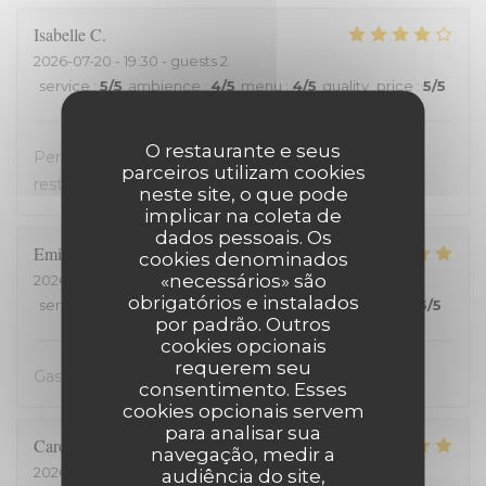
Isabelle
C
2026-07-20
- 19:30 - guests 2
service
:
5
/5
ambience
:
4
/5
menu
:
4
/5
quality_price
:
5
/5
O restaurante e seus
Personnel très accueillant, très bons plats, carte
parceiros utilizam cookies
restreinte
neste site, o que pode
implicar na coleta de
dados pessoais. Os
Emilienne
V
cookies denominados
«necessários» são
2026-07-19
- 19:30 - guests 2
obrigatórios e instalados
service
:
5
/5
ambience
:
5
/5
menu
:
5
/5
quality_price
:
5
/5
por padrão. Outros
cookies opcionais
requerem seu
Gastvrij, gezellig, heerlijk
consentimento. Esses
cookies opcionais servem
para analisar sua
Carole
H
navegação, medir a
2026-07-18
- 21:00 - guests 2
audiência do site,