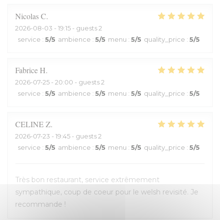
Nicolas
C
2026-08-03
- 19:15 - guests 2
service
:
5
/5
ambience
:
5
/5
menu
:
5
/5
quality_price
:
5
/5
Fabrice
H
2026-07-25
- 20:00 - guests 2
service
:
5
/5
ambience
:
5
/5
menu
:
5
/5
quality_price
:
5
/5
CELINE
Z
2026-07-23
- 19:45 - guests 2
service
:
5
/5
ambience
:
5
/5
menu
:
5
/5
quality_price
:
5
/5
Très bon restaurant, service extrêmement
sympathique, coup de coeur pour le welsh revisité. Je
recommande !