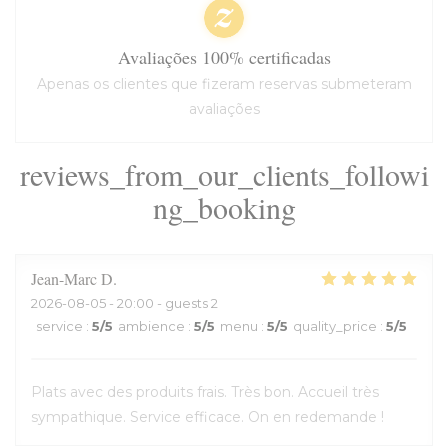
Avaliações 100% certificadas
Apenas os clientes que fizeram reservas submeteram
avaliações
reviews_from_our_clients_followi
ng_booking
Jean-Marc
D
2026-08-05
- 20:00 - guests 2
service
:
5
/5
ambience
:
5
/5
menu
:
5
/5
quality_price
:
5
/5
Plats avec des produits frais. Très bon. Accueil très
sympathique. Service efficace. On en redemande !