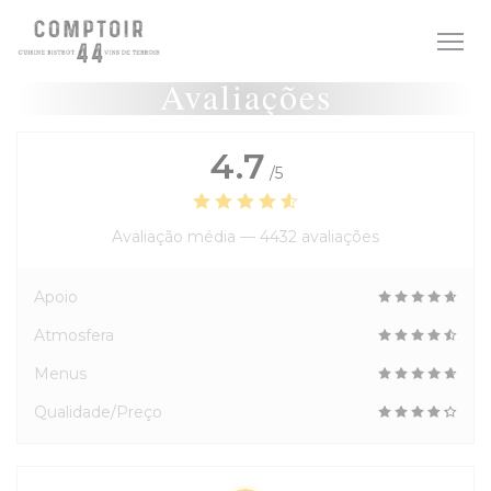
Painel de Gerenciamento de Cookies
Avaliações
4.7
/5
Avaliação média —
4432 avaliações
Apoio
Atmosfera
Menus
Qualidade/Preço