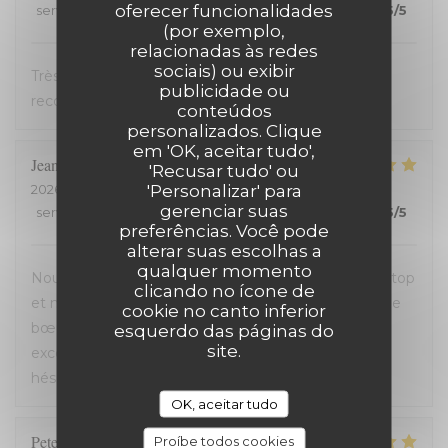
oferecer funcionalidades
service
:
5
/5
ambience
:
5
/5
menu
:
5
/5
quality_price
:
5
/5
(por exemplo,
relacionadas às redes
sociais) ou exibir
Très bon accueil et cuisine excellente. On
publicidade ou
recommande !
conteúdos
personalizados. Clique
em 'OK, aceitar tudo',
Jean-David
F
'Recusar tudo' ou
'Personalizar' para
2026-07-13
- 20:30 - guests 2
gerenciar suas
service
:
5
/5
ambience
:
5
/5
menu
:
5
/5
quality_price
:
5
/5
preferências. Você pode
alterar suas escolhas a
qualquer momento
Nous avons passé une excellente soirée, service au top
clicando no ícone de
et nourriture de très bonne qualité. J’ai pris la cote de
cookie no canto inferior
bœuf et je me suis régalé. Les frites étaient aussi
esquerdo das páginas do
site.
excellentes. Nous recommandons sans aucune
hésitation.
OK, aceitar tudo
Peter
D
Proíbe todos cookies