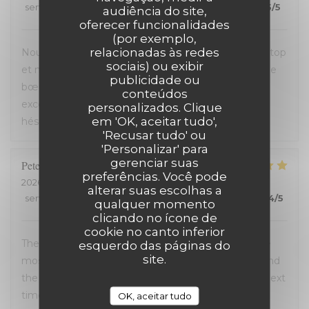
service
:
5
/5
ambience
:
5
/5
menu
:
5
/5
quality_price
:
5
/5
audiência do site,
oferecer funcionalidades
(por exemplo,
relacionadas às redes
Nous avons passé une excellente soirée, service au top
sociais) ou exibir
et nourriture de très bonne qualité. J’ai pris la cote de
publicidade ou
bœuf et je me suis régalé. Les frites étaient aussi
conteúdos
excellentes. Nous recommandons sans aucune
personalizados. Clique
em 'OK, aceitar tudo',
hésitation.
'Recusar tudo' ou
'Personalizar' para
gerenciar suas
Peter
D
preferências. Você pode
2026-07-12
- 14:00 - guests 2
alterar suas escolhas a
service
:
4
/5
ambience
:
5
/5
menu
:
5
/5
quality_price
:
4
/5
qualquer momento
clicando no ícone de
cookie no canto inferior
The entire experience was wonderful: the staff were
esquerdo das páginas do
site.
most helpful, the ambiance was “Old Lille” charm, and
the food was superb. We will definately return the next
time we are in Lille
OK, aceitar tudo