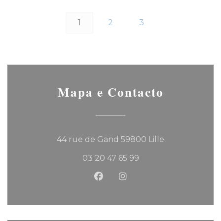
1
2
3
Mapa e Contacto
((abre numa no
44 rue de Gand 59800 Lille
03 20 47 65 99
Facebook ((abre numa nova 
Instagram ((abre numa