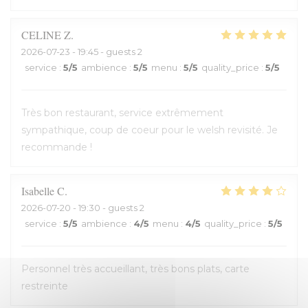
CELINE
Z
2026-07-23
- 19:45 - guests 2
service
:
5
/5
ambience
:
5
/5
menu
:
5
/5
quality_price
:
5
/5
Très bon restaurant, service extrêmement
sympathique, coup de coeur pour le welsh revisité. Je
recommande !
Isabelle
C
2026-07-20
- 19:30 - guests 2
service
:
5
/5
ambience
:
4
/5
menu
:
4
/5
quality_price
:
5
/5
Personnel très accueillant, très bons plats, carte
restreinte