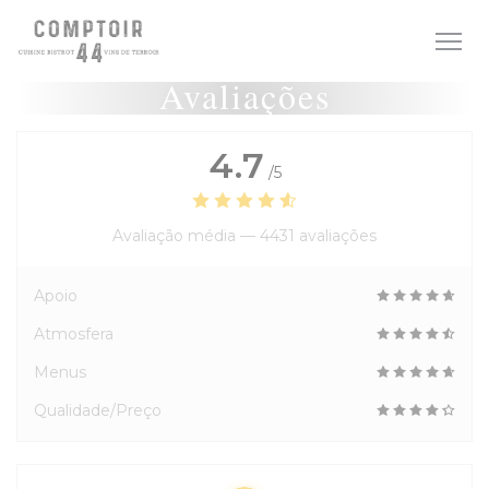
Painel de Gerenciamento de Cookies
Avaliações
4.7
/5
Avaliação média —
4431 avaliações
Apoio
Atmosfera
Menus
Qualidade/Preço