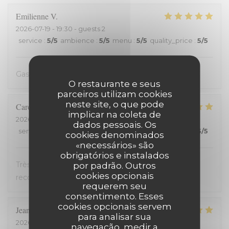
Emilienne
V
2026-07-19
- 19:30 - guests 2
service
:
5
/5
ambience
:
5
/5
menu
:
5
/5
quality_price
:
5
/5
Gastvrij, gezellig, heerlijk
O restaurante e seus
parceiros utilizam cookies
neste site, o que pode
Carole
H
implicar na coleta de
2026-07-18
- 21:00 - guests 2
dados pessoais. Os
service
:
5
/5
ambience
:
5
/5
menu
:
5
/5
quality_price
:
5
/5
cookies denominados
«necessários» são
obrigatórios e instalados
Très bon accueil et cuisine excellente. On
por padrão. Outros
cookies opcionais
recommande !
requerem seu
consentimento. Esses
cookies opcionais servem
Jean-David
F
para analisar sua
2026-07-13
- 20:30 - guests 2
navegação, medir a