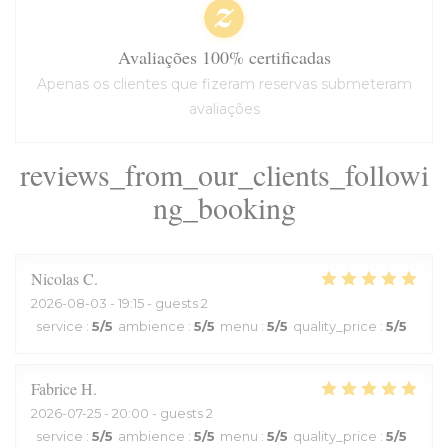
Avaliações 100% certificadas
Apenas os clientes que fizeram reservas submeteram
avaliações
reviews_from_our_clients_followi
ng_booking
Nicolas
C
2026-08-03
- 19:15 - guests 2
service
:
5
/5
ambience
:
5
/5
menu
:
5
/5
quality_price
:
5
/5
Fabrice
H
2026-07-25
- 20:00 - guests 2
service
:
5
/5
ambience
:
5
/5
menu
:
5
/5
quality_price
:
5
/5