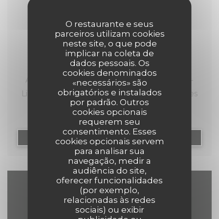
26/04/2024
Comptoir 44 : cuisine de saison et
O restaurante e seus
parceiros utilizam cookies
charme d’antan
neste site, o que pode
implicar na coleta de
dados pessoais. Os
cookies denominados
Au 44 de la typique rue de Gand du Vieux-
«necessários» são
obrigatórios e instalados
Lille, on découvre une brasserie aux charmes
por padrão. Outros
d’antan avec ses briques et ses poutres
cookies opcionais
apparentes le tout dans une ambiance bistrot
requerem seu
consentimento. Esses
décontractée : bienvenue au Comptoir 44 !
((ABRE NUMA NOVA JAN
LER O ARTIGO
cookies opcionais servem
para analisar sua
navegação, medir a
Au Comptoir 44, c’est une cuisine saisonnière
audiência do site,
et variée qui est proposée avec une exigence
oferecer funcionalidades
particulière pour la qualité et la fraîcheur des
(por exemplo,
Mapa e Contacto
relacionadas às redes
produits issus essentiellement de la Région.
sociais) ou exibir
C’est pour cette raison que la carte du jour