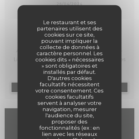
26/04/2024
Comptoir 44 : cuisine de saison et
charme d’antan
Le restaurant et ses
partenaires utilisent des
cookies sur ce site,
pouvant impliquer la
collecte de données à
Au 44 de la typique rue de Gand du Vieux-
caractère personnel. Les
cookies dits « nécessaires
Lille, on découvre une brasserie aux charmes
» sont obligatoires et
d’antan avec ses briques et ses poutres
installés par défaut.
apparentes le tout dans une ambiance bistrot
D'autres cookies
facultatifs nécessitent
décontractée : bienvenue au Comptoir 44 !
((OUVRE UNE NOUVELL
LIRE L'ARTICLE
votre consentement. Ces
cookies facultatifs
servent à analyser votre
Au Comptoir 44, c’est une cuisine saisonnière
navigation, mesurer
et variée qui est proposée avec une exigence
l'audience du site,
particulière pour la qualité et la fraîcheur des
proposer des
Accès/Contact
fonctionnalités (ex : en
produits issus essentiellement de la Région.
lien avec les réseaux
C’est pour cette raison que la carte du jour