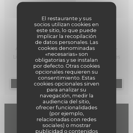
26/04/2024
Comptoir 44 : cuisine de saison et
El restaurante y sus
charme d’antan
socios utilizan cookies en
este sitio, lo que puede
implicar la recopilación
de datos personales. Las
cookies denominadas
Au 44 de la typique rue de Gand du Vieux-
«necesarias» son
Lille, on découvre une brasserie aux charmes
obligatorias y se instalan
d’antan avec ses briques et ses poutres
por defecto. Otras cookies
opcionales requieren su
apparentes le tout dans une ambiance bistrot
consentimiento. Estas
décontractée : bienvenue au Comptoir 44 !
cookies opcionales sirven
((ABRE EN UNA NUEV
LEA EL ARTICULO
para analizar su
navegación, medir la
Au Comptoir 44, c’est une cuisine saisonnière
audiencia del sitio,
et variée qui est proposée avec une exigence
ofrecer funcionalidades
(por ejemplo,
particulière pour la qualité et la fraîcheur des
Mapa y Contacto
relacionadas con redes
produits issus essentiellement de la Région.
sociales) o mostrar
publicidad o contenidos
C’est pour cette raison que la carte du jour