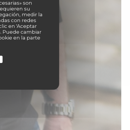
cesarias» son
 requieren su
egación, medir la
nadas con redes
lic en 'Aceptar
as. Puede cambiar
okie en la parte