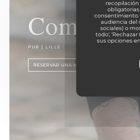
recopilación
obligatorias
Comptoir 
consentimiento. 
audiencia del 
sociales) o mo
todo', 'Rechazar
sus opciones en
PUB
|
LILLE
RESERVAR UNA MESA