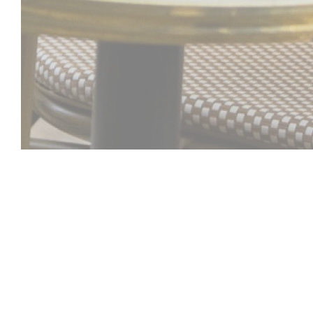
Comptoir 44
Au
Comptoir
44,
se destacan el encanto de a
recuerdos. Y esto es lo que se desprende de e