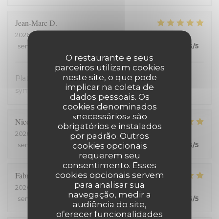
Jean-Marc
D
2026-08-05
- 20:00 - guests 2
service
:
5
/5
ambience
:
5
/5
menu
:
5
/5
quality_price
:
5
/5
O restaurante e seus
parceiros utilizam cookies
neste site, o que pode
Plats avec des produits frais. Très bon. Accueil très
implicar na coleta de
sympathique. Service efficace. On en redemande !
dados pessoais. Os
cookies denominados
«necessários» são
Nicolas
C
obrigatórios e instalados
2026-08-03
- 19:15 - guests 2
por padrão. Outros
cookies opcionais
service
:
5
/5
ambience
:
5
/5
menu
:
5
/5
quality_price
:
5
/5
requerem seu
consentimento. Esses
cookies opcionais servem
Fabrice
H
para analisar sua
2026-07-25
- 20:00 - guests 2
navegação, medir a
service
:
5
/5
ambience
:
5
/5
menu
:
5
/5
quality_price
:
5
/5
audiência do site,
oferecer funcionalidades