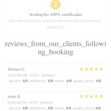
Avaliações 100% certificadas
Apenas os clientes que fizeram reservas submeteram
avaliações
reviews_from_our_clients_followi
ng_booking
Michael
G
2026-08-08
- 20:00 - guests 2
service
:
5
/5
ambience
:
5
/5
menu
:
4
/5
quality_price
:
5
/5
johan
B
2026-08-08
- 20:15 - guests 4
service
:
5
/5
ambience
:
5
/5
menu
:
5
/5
quality_price
:
5
/5