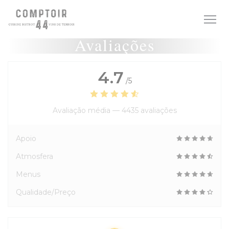
Painel de Gerenciamento de Cookies
Avaliações
4.7
/5
Avaliação média —
4435 avaliações
Apoio
Atmosfera
Menus
Qualidade/Preço