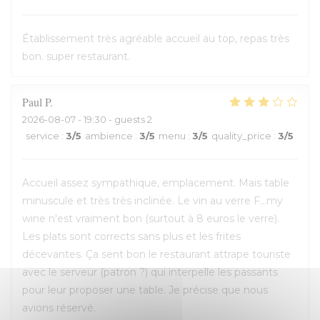
Établissement très agréable accueil au top, repas très
bon. super restaurant.
Paul
P
2026-08-07
- 19:30 - guests 2
service
:
3
/5
ambience
:
3
/5
menu
:
3
/5
quality_price
:
3
/5
Accueil assez sympathique, emplacement. Mais table
minuscule et très très inclinée. Le vin au verre F...my
wine n'est vraiment bon (surtout à 8 euros le verre).
Les plats sont corrects sans plus et les frites
décevantes. Ça sent bon le restaurant attrape touriste
avec le serveur (patron ?) qui interpelle les passants
pour leur proposer une table. Je précise que nous
avions réservé.