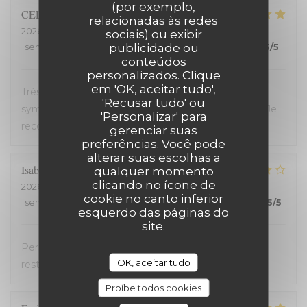
(por exemplo,
CELINE
Z
relacionadas às redes
2026-07-23
- 19:45 - guests 2
sociais) ou exibir
publicidade ou
service
:
5
/5
ambience
:
5
/5
menu
:
5
/5
quality_price
:
5
/5
conteúdos
personalizados. Clique
em 'OK, aceitar tudo',
Très bon restaurant, service extrêmement
'Recusar tudo' ou
sympathique, coup de coeur pour le welsh revisité. Je
'Personalizar' para
recommande !
gerenciar suas
preferências. Você pode
alterar suas escolhas a
Isabelle
C
qualquer momento
clicando no ícone de
2026-07-20
- 19:30 - guests 2
cookie no canto inferior
service
:
5
/5
ambience
:
4
/5
menu
:
4
/5
quality_price
:
5
/5
esquerdo das páginas do
site.
Personnel très accueillant, très bons plats, carte
OK, aceitar tudo
restreinte
Proíbe todos cookies