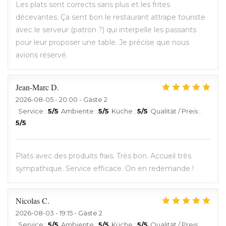
Les plats sont corrects sans plus et les frites
décevantes. Ça sent bon le restaurant attrape touriste
avec le serveur (patron ?) qui interpelle les passants
pour leur proposer une table. Je précise que nous
avions réservé.
Jean-Marc
D
2026-08-05
- 20:00 - Gäste 2
Service
:
5
/5
Ambiente
:
5
/5
Küche
:
5
/5
Qualität / Preis
:
5
/5
Plats avec des produits frais. Très bon. Accueil très
sympathique. Service efficace. On en redemande !
Nicolas
C
2026-08-03
- 19:15 - Gäste 2
Service
:
5
/5
Ambiente
:
5
/5
Küche
:
5
/5
Qualität / Preis
: