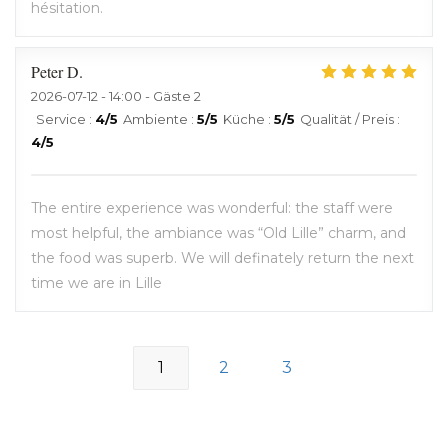
hésitation.
Peter
D
2026-07-12
- 14:00 - Gäste 2
Service
:
4
/5
Ambiente
:
5
/5
Küche
:
5
/5
Qualität / Preis
:
4
/5
The entire experience was wonderful: the staff were
most helpful, the ambiance was “Old Lille” charm, and
the food was superb. We will definately return the next
time we are in Lille
1
2
3