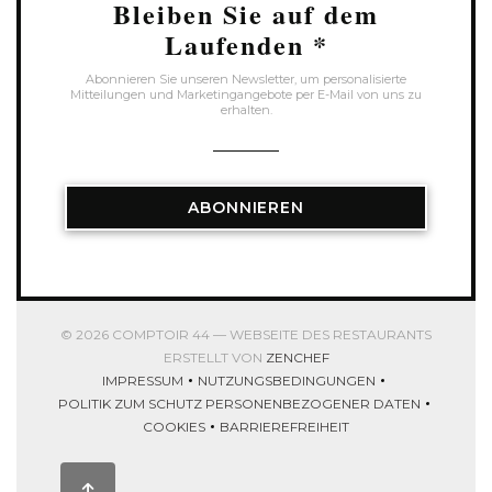
Bleiben Sie auf dem
Laufenden
*
Abonnieren Sie unseren Newsletter, um personalisierte
Mitteilungen und Marketingangebote per E-Mail von uns zu
erhalten.
ABONNIEREN
© 2026 COMPTOIR 44 — WEBSEITE DES RESTAURANTS
((ÖFFNET EIN NEUES FEN
ERSTELLT VON
ZENCHEF
IMPRESSUM
NUTZUNGSBEDINGUNGEN
((ÖFFNET EIN NEUES FENSTER))
((ÖFFNET EIN NEUES FENSTER
POLITIK ZUM SCHUTZ PERSONENBEZOGENER DATEN
((ÖFFNET EIN NEUES FENSTER))
COOKIES
BARRIEREFREIHEIT
((ÖFFNET EIN NEUES FENSTER))
((ÖFFNET EIN NEUES FENSTER))