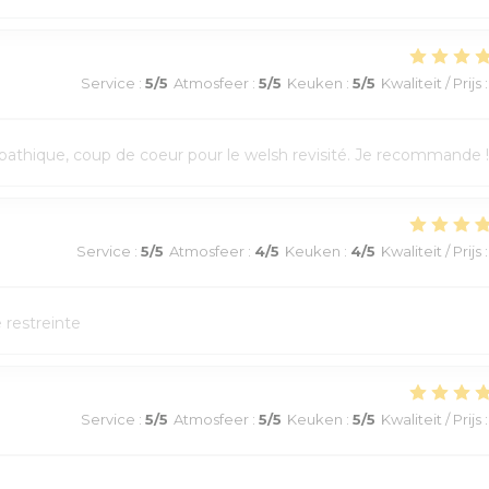
Service
:
5
/5
Atmosfeer
:
5
/5
Keuken
:
5
/5
Kwaliteit / Prijs
:
athique, coup de coeur pour le welsh revisité. Je recommande !
Service
:
5
/5
Atmosfeer
:
4
/5
Keuken
:
4
/5
Kwaliteit / Prijs
:
e restreinte
Service
:
5
/5
Atmosfeer
:
5
/5
Keuken
:
5
/5
Kwaliteit / Prijs
: