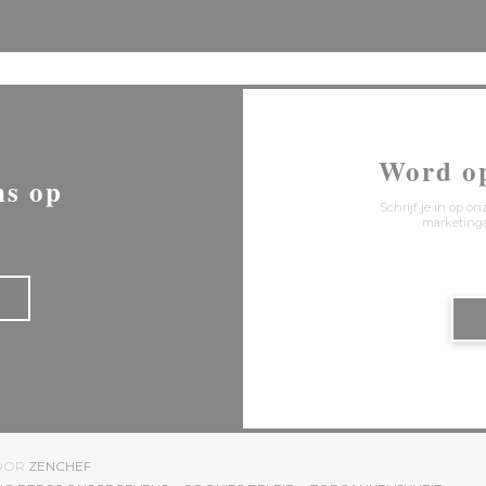
Word o
ns op
Schrijf je in op 
marketinga
((OPENT IN EEN NIEUW VENSTER))
DOOR
ZENCHEF