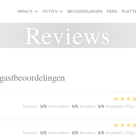
MENU'S
FOTO'S
BEOORDELINGEN
PERS
PLATT
Reviews
gastbeoordelingen
Service
:
5
/5
Atmosfeer
:
5
/5
Keuken
:
5
/5
Kwaliteit / Prijs
:
Service
:
5
/5
Atmosfeer
:
5
/5
Keuken
:
5
/5
Kwaliteit / Prijs
: