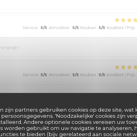
Service
:
5
/5
Atmosfeer
:
5
/5
Keuken
:
5
/5
Kwaliteit / Prijs
:
ommande !
Service
:
5
/5
Atmosfeer
:
5
/5
Keuken
:
5
/5
Kwaliteit / Prijs
:
au top et nourriture de très bonne qualité. J’ai pris la cote de
aussi excellentes. Nous recommandons sans aucune hésitation.
n zijn partners gebruiken cookies op deze site, wat 
persoonsgegevens. 'Noodzakelijke' cookies zijn ve
talleerd. Andere optionele cookies vereisen uw t
s worden gebruikt om uw navigatie te analyseren, h
Service
:
4
/5
Atmosfeer
:
5
/5
Keuken
:
5
/5
Kwaliteit / Prijs
:
uncties te bieden (bijv. gerelateerd aan sociale netw