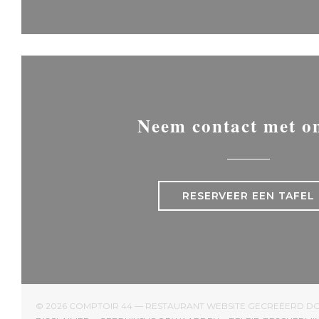
Neem contact met o
RESERVEER EEN TAFEL
© 2026 COMPTOIR 44 — RESTAURANT WEBSITE GECREËERD 