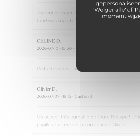
gepersonaliseerd
'Weiger alle' of
The entire experience was wonderful: the staff
moment wijzig
food was superb. We will definately return the n
CELINE
D
2026-07-10
- 19:30 - Gasten 2
Plats tres bons... accueil très sympathique
Olivier
D
2026-07-07
- 19:15 - Gasten 3
Un accueil très agréable de toute l'équipe ! Un(
papilles. Fortement recommandé. Olivier