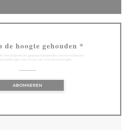
p de hoogte gehouden
*
onze nieuwsbrief om gepersonaliseerde communicatie en
anbiedingen per e-mail van ons te ontvangen.
ABONNEREN