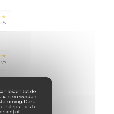
5
/5
5
/5
kan leiden tot de
rplicht en worden
oestemming. Deze
et sitepubliek te
4
/5
erken) of