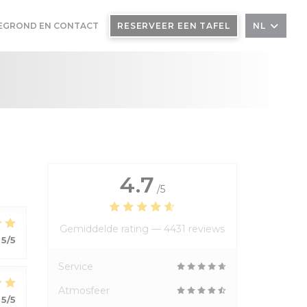
EGROND EN CONTACT
RESERVEER EEN TAFEL
NL
4.7
/5
Gemiddelde rating —
4431 reviews
5
/5
Service
Atmosfeer
5
/5