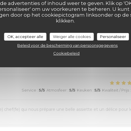
e advertenties of inhoud weer te geven. Klik op 'OK,
 'Personaliseer' om uw voorkeuren te beheren. U kunt
 were most helpful, the ambiance was “Old Lille” charm, and the
en door op het cookiepictogram linksonder op de s
ext time we are in Lille
klikken.
OK, accepteer alle
Weiger alle cookies
Personaliseer
Service
:
5
/5
Atmosfeer
:
5
/5
Keuken
:
5
/5
Kwaliteit / Prijs
:
Beleid voor de bescherming van persoonsgegevens
Cookiebeleid
Service
:
5
/5
Atmosfeer
:
5
/5
Keuken
:
5
/5
Kwaliteit / Prijs
:
e) chef(fe) qui nous prépare une belle assiette et un délice pour l