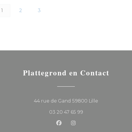
1
2
3
Plattegrond en Contact
((opent in een
44 rue de Gand 59800 Lille
03 20 47 65 99
Facebook ((opent in een ni
Instagram ((opent in 