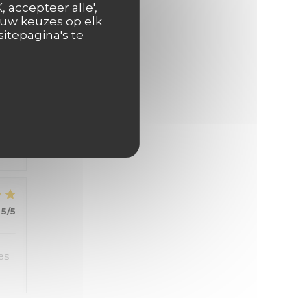
 accepteer alle',
 uw keuzes op elk
itepagina's te
5
/5
5
/5
es