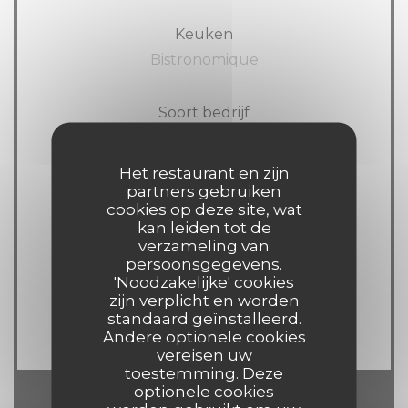
Keuken
Bistronomique
Soort bedrijf
kroeg
Het restaurant en zijn
partners gebruiken
Diensten
cookies op deze site, wat
Wifi, Terras
kan leiden tot de
verzameling van
persoonsgegevens.
Betaalmethoden
'Noodzakelijke' cookies
American Express, Visa, Eurocard /
zijn verplicht en worden
standaard geïnstalleerd.
Mastercard, Contant geld, Debetkaart
Andere optionele cookies
vereisen uw
toestemming. Deze
optionele cookies