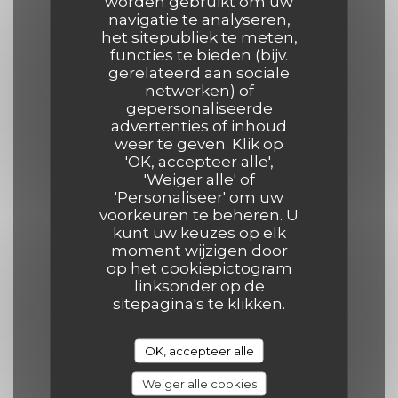
worden gebruikt om uw
Openingstijden
navigatie te analyseren,
het sitepubliek te meten,
functies te bieden (bijv.
gerelateerd aan sociale
netwerken) of
gepersonaliseerde
Maa
-
Don
advertenties of inhoud
12:00 - 14:00
19:00 - 21:30
•
weer te geven. Klik op
'OK, accepteer alle',
'Weiger alle' of
Vrijdag
'Personaliseer' om uw
12:00 - 14:00
19:00 - 22:00
voorkeuren te beheren. U
•
kunt uw keuzes op elk
moment wijzigen door
Zaterdag
op het cookiepictogram
linksonder op de
12:00 - 14:30
19:00 - 22:00
•
sitepagina's te klikken.
Zondag
OK, accepteer alle
12:00 - 14:30
19:00 - 21:30
•
Weiger alle cookies