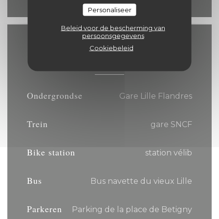
Personaliseer
Beleid voor de bescherming van
persoonsgegevens
Toegang
Cookiebeleid
Ondergrondse
Gare Lille Flandres
Trein
gare SNCF
Bike station
station vélib
Bus
Bus navette du vieux Lille
Parkeren
Parking de la place de Betigny