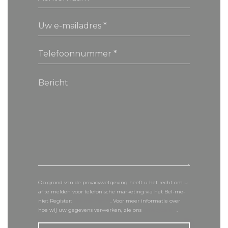
Op grond van de privacywetgeving heeft u het recht om u
af te melden voor telefonische marketing via het Bel-me-
niet Register:
bel-me-niet.nl
. Voor meer informatie over
hoe wij uw gegevens verwerken, zie ons
privacybeleid
.