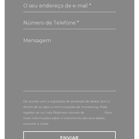
De acordo com a legislação de proteção de dados, tem o
direito de se opor a comunicações de marketing. Pode
registar-se na Lista Robinson através de
robinson.pt
. Para
mais informações sobre o tratamento dos seus dados,
consulte a nossa
política de privacidade
.