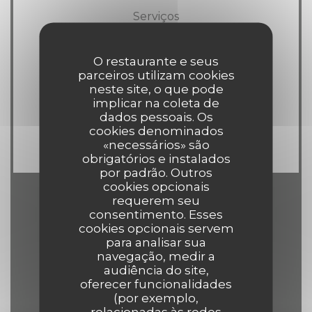
Serviços
Esplanada
O restaurante e seus
parceiros utilizam cookies
Métodos de pagamento
neste site, o que pode
American Express, Visa,
implicar na coleta de
Eurocard/Mastercard, Dinheiro, Cartão
dados pessoais. Os
cookies denominados
Azul
«necessários» são
obrigatórios e instalados
por padrão. Outros
cookies opcionais
requerem seu
Horário de abertura
consentimento. Esses
cookies opcionais servem
para analisar sua
navegação, medir a
audiência do site,
oferecer funcionalidades
Seg
-
Qui
(por exemplo,
12:00 - 14:00
19:00 - 21:30
•
relacionadas às redes