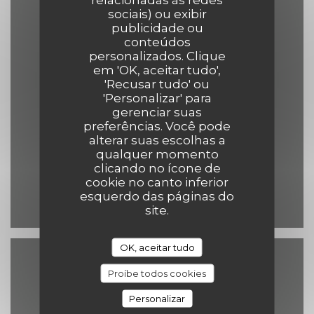
sociais) ou exibir
publicidade ou
Sexta-feira
conteúdos
personalizados. Clique
12:00 - 14:00
19:00 - 22:00
•
em 'OK, aceitar tudo',
'Recusar tudo' ou
'Personalizar' para
Sábado
gerenciar suas
12:00 - 14:30
19:00 - 22:00
•
preferências. Você pode
alterar suas escolhas a
qualquer momento
Domingo
clicando no ícone de
12:00 - 14:30
19:00 - 21:30
•
cookie no canto inferior
esquerdo das páginas do
site.
OK, aceitar tudo
Acesso
Proíbe todos cookies
Personalizar