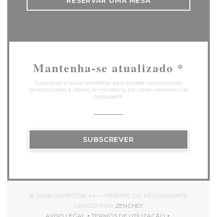
RESERVAR UMA MESA
Mantenha-se atualizado
*
Subscrever a nossa newsletter para receber comunicações
personalizadas e ofertas de marketing por correio eletrónico da
nossa parte.
SUBSCREVER
© 2026 COMPTOIR 44 — WEBSITE DO RESTAURANTE
((ABRE NUMA NOVA JAN
CRIADO POR
ZENCHEF
AVISO LEGAL
TERMOS DE UTILIZAÇÃO