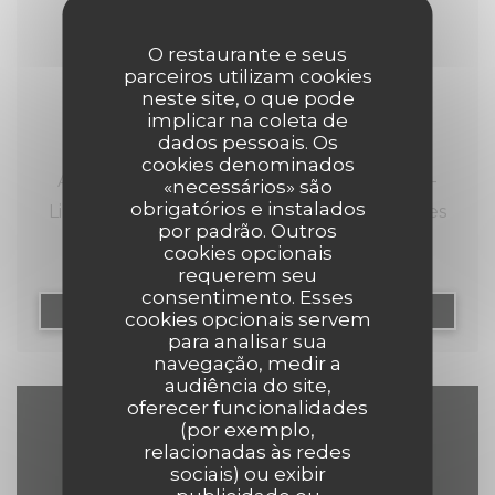
26/04/2024
Comptoir 44 : cuisine de saison et
O restaurante e seus
parceiros utilizam cookies
charme d’antan
neste site, o que pode
implicar na coleta de
dados pessoais. Os
cookies denominados
Au 44 de la typique rue de Gand du Vieux-
«necessários» são
obrigatórios e instalados
Lille, on découvre une brasserie aux charmes
por padrão. Outros
d’antan avec ses briques et ses poutres
cookies opcionais
apparentes le tout dans une ambiance bistrot
requerem seu
consentimento. Esses
décontractée : bienvenue au Comptoir 44 !
((ABRE NUMA NOVA JAN
LER O ARTIGO
cookies opcionais servem
para analisar sua
navegação, medir a
Au Comptoir 44, c’est une cuisine saisonnière
audiência do site,
et variée qui est proposée avec une exigence
oferecer funcionalidades
particulière pour la qualité et la fraîcheur des
(por exemplo,
Mapa e Contacto
relacionadas às redes
produits issus essentiellement de la Région.
sociais) ou exibir
C’est pour cette raison que la carte du jour