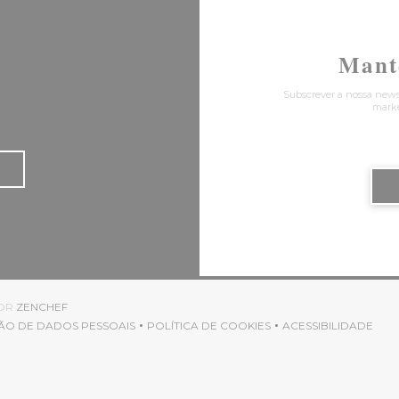
Mant
Subscrever a nossa news
marke
((ABRE NUMA NOVA JANELA))
POR
ZENCHEF
ÃO DE DADOS PESSOAIS
POLÍTICA DE COOKIES
ACESSIBILIDADE
((ABRE NUMA NOVA JANELA))
((ABRE NUMA NOVA JANELA))
((ABRE NUMA