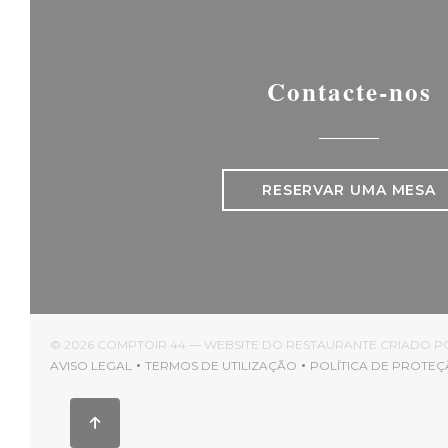
Contacte-nos
RESERVAR UMA MESA
© 2026 COMPTOIR 44 — WEBSITE DO RESTAURANTE CRIADO 
AVISO LEGAL
TERMOS DE UTILIZAÇÃO
POLÍTICA DE PROTEÇ
((ABRE NUMA NOVA JANELA))
((ABRE NUMA NOVA JANELA))