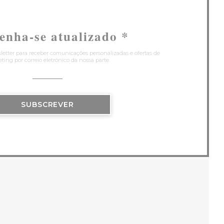
enha-se atualizado
*
letter para receber comunicações personalizadas e ofertas de
ting por correio eletrónico da nossa parte.
SUBSCREVER
 NOVA JANELA))