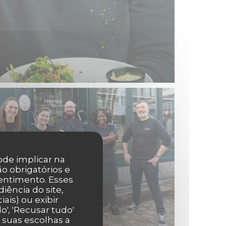
pode implicar na
o obrigatórios e
entimento. Esses
iência do site,
ais) ou exibir
', 'Recusar tudo'
r suas escolhas a