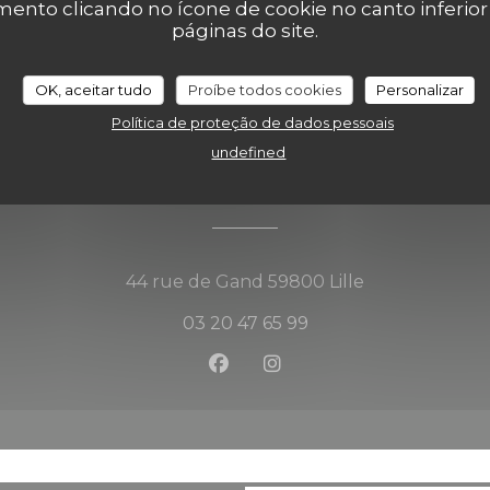
nto clicando no ícone de cookie no canto inferio
páginas do site.
OK, aceitar tudo
Proíbe todos cookies
Personalizar
Política de proteção de dados pessoais
undefined
Mapa e Contacto
((abre numa no
44 rue de Gand 59800 Lille
03 20 47 65 99
Facebook ((abre numa nova 
Instagram ((abre numa