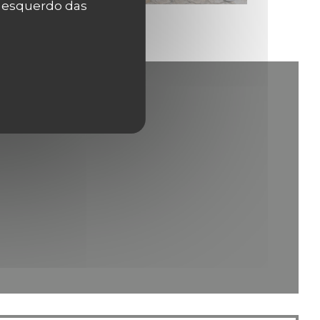
r esquerdo das
va janela))
janela))
 nova janela))