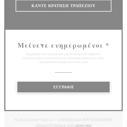
ΚΆΝΤΕ ΚΡΆΤΗΣΗ ΤΡΑΠΕΖΙΟΎ
Μείνετε ενημερωμένοι
*
Εγγραφείτε στο ενημερωτικό μας δελτίο για να λαμβάνετε
εξατομικευμένες επικοινωνίες και προσφορές μάρκετινγκ μέσω
ηλεκτρονικού ταχυδρομείου από εμάς.
ΕΓΓΡΑΦΉ
© 2026 COMPTOIR 44 — Η ΙΣΤΟΣΕΛΊΔΑ ΤΟΥ ΕΣΤΙΑΤΟΡΊΟΥ
((ΑΝΟΊΓΕΙ ΣΕ ΝΈΟ ΠΑ
ΔΗΜΙΟΥΡΓΉΘΗΚΕ ΑΠΌ
ZENCHEF