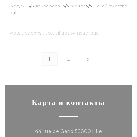
Услуги
:
5
/5
Атмосфера
:
5
/5
Меню
:
5
/5
Цена / качество
:
5
/5
Plats tres bons... accueil très sympathique
1
2
3
Карта и контакты
((открывается
44 rue de Gand 59800 Lille