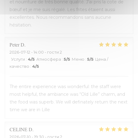
et nourriture de très bonne qualité. J’ai pris la cote de
bœuf et je me suis régalé. Les frites étaient aussi
excellentes. Nous recommandons sans aucune
hésitation.
Peter
D
2026-07-12
- 14:00 - гости 2
Услуги
:
4
/5
Атмосфера
:
5
/5
Меню
:
5
/5
Цена /
качество
:
4
/5
The entire experience was wonderful: the staff were
most helpful, the ambiance was “Old Lille” charm, and
the food was superb. We will definately return the next
time we are in Lille
CELINE
D
2026-07-10
- 19:30 - гости 2