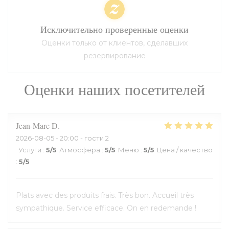
Исключительно проверенные оценки
Оценки только от клиентов, сделавших
резервирование
Оценки наших посетителей
Jean-Marc
D
2026-08-05
- 20:00 - гости 2
Услуги
:
5
/5
Атмосфера
:
5
/5
Меню
:
5
/5
Цена / качество
:
5
/5
Plats avec des produits frais. Très bon. Accueil très
sympathique. Service efficace. On en redemande !