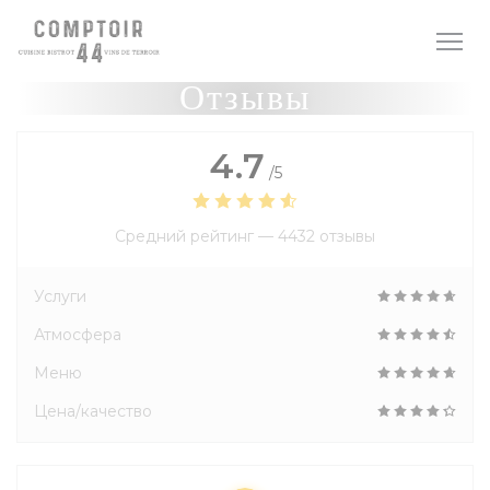
Панель управления cookies
Отзывы
4.7
/5
Средний рейтинг —
4432 отзывы
Услуги
Атмосфера
Меню
Цена/качество