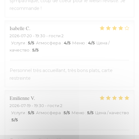
sympathique, coup de coeur pour le welsh revisité. Je
recommande !
Isabelle
C
2026-07-20
- 19:30 - гости 2
Услуги
:
5
/5
Атмосфера
:
4
/5
Меню
:
4
/5
Цена /
качество
:
5
/5
Personnel très accueillant, très bons plats, carte
restreinte
Emilienne
V
2026-07-19
- 19:30 - гости 2
Услуги
:
5
/5
Атмосфера
:
5
/5
Меню
:
5
/5
Цена / качество
:
5
/5