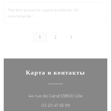
Très bon accueil et cuisine excellente. On
recommande !
1
2
3
Карта и контакты
((открывается
44 rue de Gand 59800 Lille
03 20 47 65 99