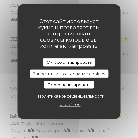
2026-07-25
- 20:00 - гости 2
Услуги
:
5
/5
Атмосфера
:
5
/5
Меню
:
5
/5
Цена / качество
:
5
/5
Этот сайт использует
кукис и позволяет вам
контролировать
CELINE
Z
сервисы которые вы
хотите активировать
2026-07-23
- 19:45 - гости 2
Услуги
:
5
/5
Атмосфера
:
5
/5
Меню
:
5
/5
Цена / качество
:
5
/5
Ок, все активировать
Запретить использование cookies
Très bon restaurant, service extrêmement
Персонализировать
sympathique, coup de coeur pour le welsh revisité. Je
recommande !
Политика конфиденциальности
undefined
Isabelle
C
2026-07-20
- 19:30 - гости 2
Услуги
:
5
/5
Атмосфера
:
4
/5
Меню
:
4
/5
Цена /
качество
:
5
/5