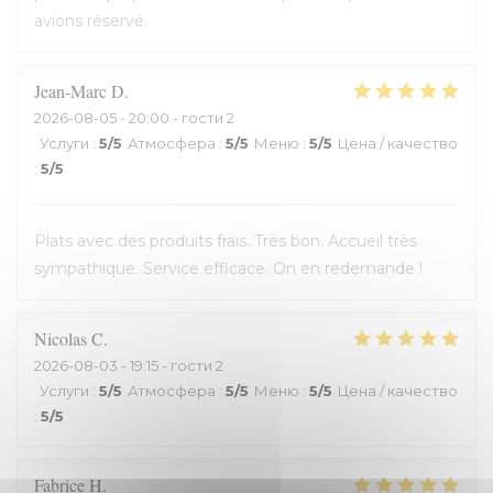
avions réservé.
Jean-Marc
D
2026-08-05
- 20:00 - гости 2
Услуги
:
5
/5
Атмосфера
:
5
/5
Меню
:
5
/5
Цена / качество
:
5
/5
Plats avec des produits frais. Très bon. Accueil très
sympathique. Service efficace. On en redemande !
Nicolas
C
2026-08-03
- 19:15 - гости 2
Услуги
:
5
/5
Атмосфера
:
5
/5
Меню
:
5
/5
Цена / качество
:
5
/5
Fabrice
H