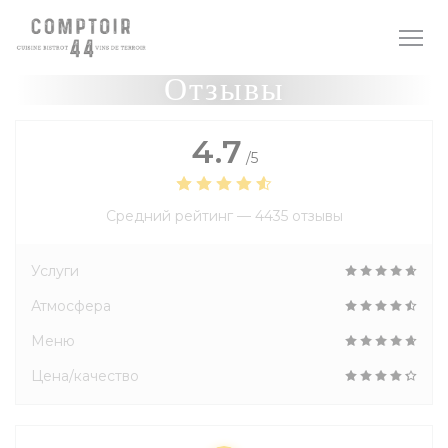
Панель управления cookies
Отзывы
4.7
/5
Средний рейтинг —
4435 отзывы
Услуги
Атмосфера
Меню
Цена/качество