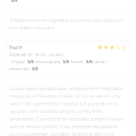
:
5
/5
Établissement très agréable accueil au top, repas très
bon. super restaurant.
Paul
P
2026-08-07
- 19:30 - гости 2
Услуги
:
3
/5
Атмосфера
:
3
/5
Меню
:
3
/5
Цена /
качество
:
3
/5
Accueil assez sympathique, emplacement. Mais table
minuscule et très très inclinée. Le vin au verre F...my
wine n'est vraiment bon (surtout à 8 euros le verre).
Les plats sont corrects sans plus et les frites
décevantes. Ça sent bon le restaurant attrape touriste
avec le serveur (patron ?) qui interpelle les passants
pour leur proposer une table. Je précise que nous