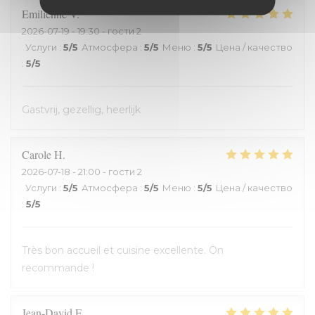
Emilienne
V
2026-07-19
- 19:30 - гости 2
Услуги
:
5
/5
Атмосфера
:
5
/5
Меню
:
5
/5
Цена / качество
:
5
/5
Gastvrij, gezellig, heerlijk
Carole
H
2026-07-18
- 21:00 - гости 2
Услуги
:
5
/5
Атмосфера
:
5
/5
Меню
:
5
/5
Цена / качество
:
5
/5
Très bon accueil et cuisine excellente. On
recommande !
Jean-David
F