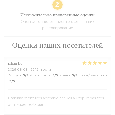
Исключительно проверенные оценки
Оценки только от клиентов, сделавших
резервирование
Оценки наших посетителей
johan
B
2026-08-08
- 20:15 - гости 4
Услуги
:
5
/5
Атмосфера
:
5
/5
Меню
:
5
/5
Цена / качество
:
5
/5
Établissement très agréable accueil au top, repas très
bon. super restaurant.