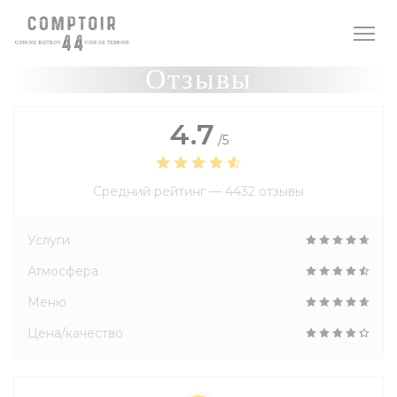
Панель управления cookies
Отзывы
4.7
/5
Средний рейтинг —
4432 отзывы
Услуги
Атмосфера
Меню
Цена/качество