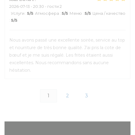
2026-07-13
- 20:30 - гости 2
Услуги
:
5
/5
Атмосфера
:
5
/5
Меню
:
5
/5
Цена / качество
:
5
/5
Nous avons passé une excellente soirée, service au top
et nourriture de très bonne qualité. J’ai pris la cote de
bœuf et je me suis régalé. Les frites étaient aussi
excellentes. Nous recommandons sans aucune
hésitation.
1
2
3