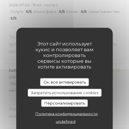
2026-07-23
- 19:45 - гости 2
Услуги
:
5
/5
Атмосфера
:
5
/5
Меню
:
5
/5
Цена / качество
:
5
/5
Très bon restaurant, service extrêmement
Этот сайт использует
sympathique, coup de coeur pour le welsh revisité. Je
кукис и позволяет вам
recommande !
контролировать
сервисы которые вы
хотите активировать
Isabelle
C
2026-07-20
- 19:30 - гости 2
Ок, все активировать
Услуги
:
5
/5
Атмосфера
:
4
/5
Меню
:
4
/5
Цена /
качество
:
5
/5
Запретить использование cookies
Персонализировать
Personnel très accueillant, très bons plats, carte
Политика конфиденциальности
restreinte
undefined