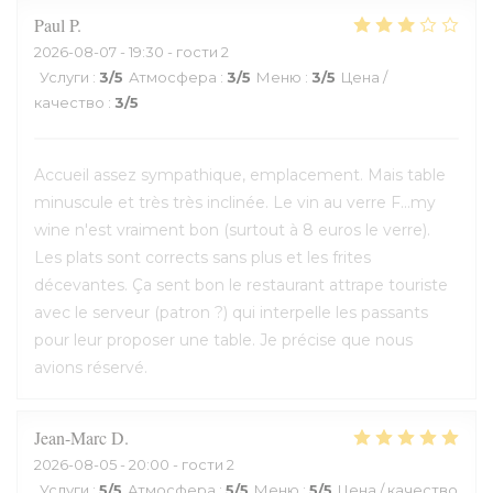
Paul
P
2026-08-07
- 19:30 - гости 2
Услуги
:
3
/5
Атмосфера
:
3
/5
Меню
:
3
/5
Цена /
качество
:
3
/5
Accueil assez sympathique, emplacement. Mais table
minuscule et très très inclinée. Le vin au verre F...my
wine n'est vraiment bon (surtout à 8 euros le verre).
Les plats sont corrects sans plus et les frites
décevantes. Ça sent bon le restaurant attrape touriste
avec le serveur (patron ?) qui interpelle les passants
pour leur proposer une table. Je précise que nous
avions réservé.
Jean-Marc
D
2026-08-05
- 20:00 - гости 2
Услуги
:
5
/5
Атмосфера
:
5
/5
Меню
:
5
/5
Цена / качество