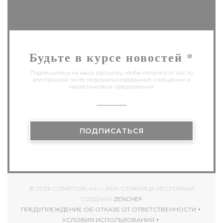
Будьте в курсе новостей
*
Подпишитесь на нашу рассылку, чтобы получать от нас по
электронной почте персонализированные сообщения и
маркетинговые предложения.
ПОДПИСАТЬСЯ
© 2026 COMPTOIR 44 — ВЕБ-СТРАНИЦА РЕСТОРАНА
((ОТКРЫВАЕТСЯ В НОВОМ
СОЗДАНА
ZENCHEF
ПРЕДУПРЕЖДЕНИЕ ОБ ОТКАЗЕ ОТ ОТВЕТСТВЕННОСТИ
((ОТКРЫВАЕТСЯ В НОВОМ ОКНЕ))
УСЛОВИЯ ИСПОЛЬЗОВАНИЯ