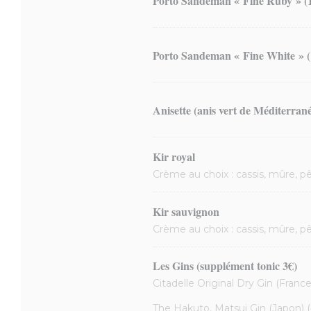
Porto Sandeman « Fine Ruby » (1
Porto Sandeman « Fine White » (
Anisette (anis vert de Méditerran
Kir royal
Crème au choix : cassis, mûre, p
Kir sauvignon
Crème au choix : cassis, mûre, p
Les Gins (supplément tonic 3€)
Citadelle Original Dry Gin (France
The Hakuto, Matsui Gin (Japon) 