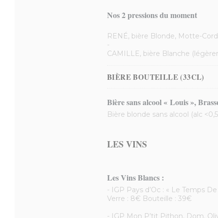
Nos 2 pressions du moment
RENÉ, bière Blonde, Motte-Cordo
-
CAMILLE, bière Blanche (légèrem
BIÈRE BOUTEILLE (33CL)
Bière sans alcool « Louis », Bras
Bière blonde sans alcool (alc <0,
LES VINS
Les Vins Blancs :
- IGP Pays d’Oc : « Le Temps De
Verre : 8€ Bouteille : 39€
- IGP Mon P’tit Pithon, Dom. Oli