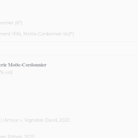
nnier (6°)
ent IPA), Motte-Cordonnier (4,5°)
serie Motte-Cordonnier
5% vol)
 L’Amour », Vignoble David, 2023
vier Pithon, 2025