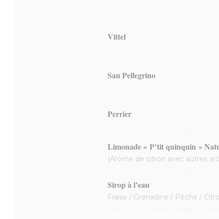
Vittel
San Pellegrino
Perrier
Limonade « P’tit quinquin » Nat
(Arôme de citron avec autres ar
Sirop à l’eau
Fraise / Grenadine / Pêche / Cit