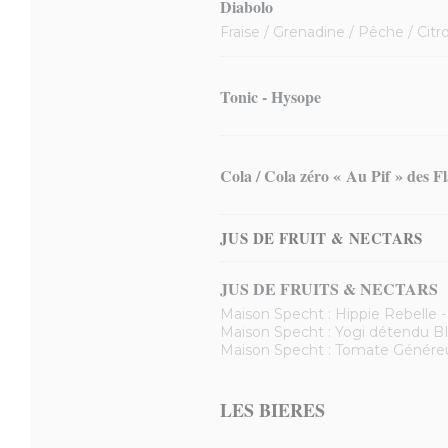
Diabolo
Fraise / Grenadine / Pêche / Cit
Tonic - Hysope
Cola / Cola zéro « Au Pif » des Fl
JUS DE FRUIT & NECTARS
JUS DE FRUITS & NECTARS
Maison Specht : Hippie Rebelle -
Maison Specht : Yogi détendu B
Maison Specht : Tomate Généreus
LES BIERES