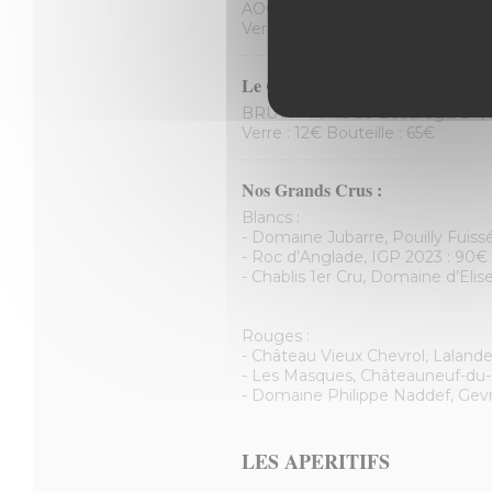
AOC Pays D’oc : « Le Temps Des
Verre : 8€ Bouteille : 42€
Le Champagne :
BRUT : « Amis de Beauregard », B
Verre : 12€ Bouteille : 65€
Nos Grands Crus :
Blancs :
- Domaine Jubarre, Pouilly Fuiss
- Roc d’Anglade, IGP 2023 : 90€
- Chablis 1er Cru, Domaine d’Elis
Rouges :
- Château Vieux Chevrol, Lala
- Les Masques, Châteauneuf-du
- Domaine Philippe Naddef, Gev
LES APERITIFS