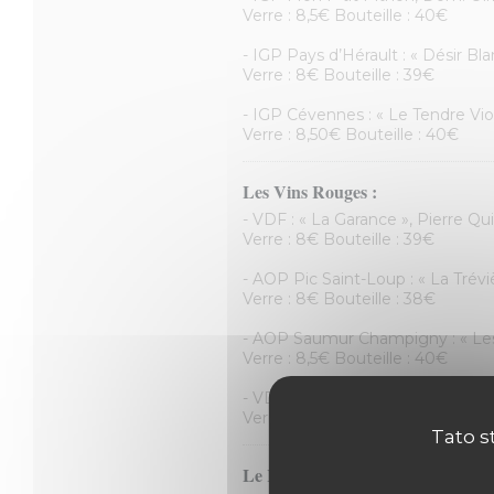
Verre : 8,5€ Bouteille : 40€
- IGP Pays d’Hérault : « Désir Bla
Verre : 8€ Bouteille : 39€
- IGP Cévennes : « Le Tendre Vi
Verre : 8,50€ Bouteille : 40€
Les Vins Rouges :
- VDF : « La Garance », Pierre Q
Verre : 8€ Bouteille : 39€
- AOP Pic Saint-Loup : « La Trévi
Verre : 8€ Bouteille : 38€
- AOP Saumur Champigny : « Les
Verre : 8,5€ Bouteille : 40€
- VDF : « You Fuck My Wine », M
Verre : 8,5€ Bouteille : 41€
Tato s
Le Rosé :