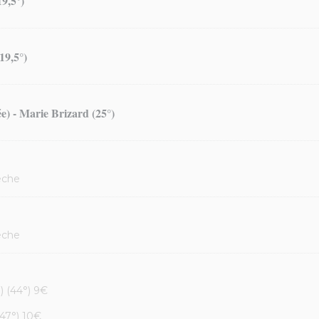
9,5°)
19,5°)
ée) - Marie Brizard (25°)
êche
êche
) (44°) 9€
(47°) 10€