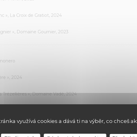
nc », La Croix de Gratiot, 2024
ognier », Domaine Gournier, 2023
uinonero
ère », 2024
 Trézellières », Domaine Vadé, 2024
as Del Périé, Fabien Jouves 2024
tránka využívá cookies a dává ti na výběr, co chceš ak