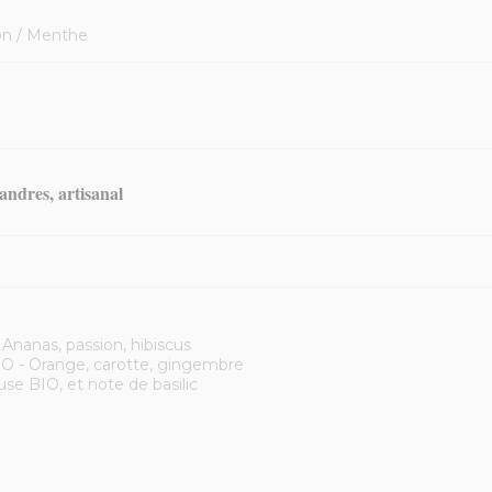
ron / Menthe
andres, artisanal
 Ananas, passion, hibiscus
IO - Orange, carotte, gingembre
e BIO, et note de basilic