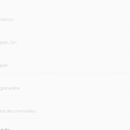
rosecco
pari, Gin
pari
 grenadine
era des merveilles ..