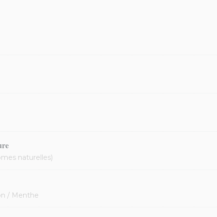
ure
ômes naturelles)
ron / Menthe