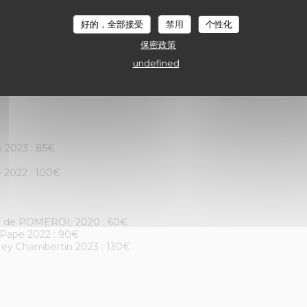
 Copains », Vignobles David 2023
好的，全部接受
禁用
个性化
保密政策
undefined
oulard & Filles
é 2023 : 85€
e 2022 : 100€
nde de POMEROL 2020 : 60€
-Pape 2022 : 90€
rey Chambertin 2023 : 130€