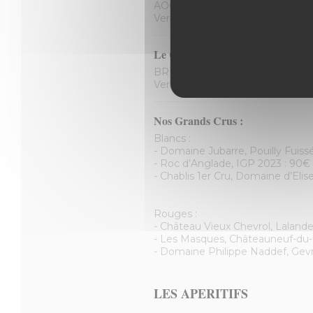
AOC Pays D’oc : « Le Temps Des
Verre : 8€ Bouteille : 42€
Le Champagne :
BRUT : « Amis de Beauregard », B
Verre : 12€ Bouteille : 65€
Nos Grands Crus :
Blancs :
- Domaine Jubarre, Pouilly Fuiss
- Roc d’Anglade, IGP 2023 : 90€
- Chablis 1er Cru, Domaine d’Elis
Rouges :
- Château Vieux Chevrol, Lala
- Les Masques, Châteauneuf-du
- Domaine Philippe Naddef, Gev
LES APERITIFS