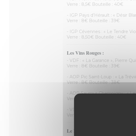
Verre : 8,5€ Bouteille : 40€
- IGP Pays d’Hérault : « Désir Bla
Verre : 8€ Bouteille : 39€
- IGP Cévennes : « Le Tendre Vi
Verre : 8,50€ Bouteille : 40€
Les Vins Rouges :
- VDF : « La Garance », Pierre Q
Verre : 8€ Bouteille : 39€
- AOP Pic Saint-Loup : « La Trévi
Verre : 8€ Bouteille : 38€
- AOP Saumur Champigny : « Les
Verre : 8,5€ Bouteille : 40€
- VDF : « You Fuck My Wine », M
Verre : 8,5€ Bouteille : 41€
Le Rosé :