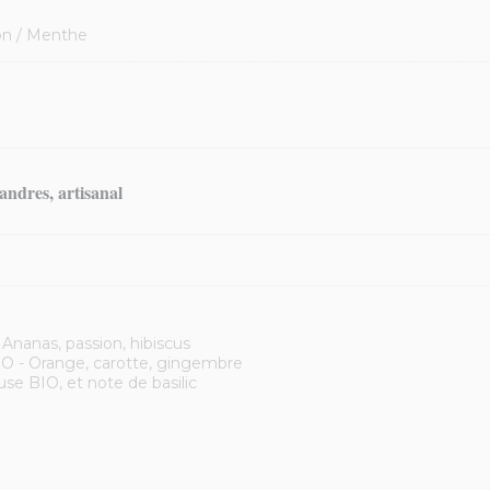
ron / Menthe
andres, artisanal
 Ananas, passion, hibiscus
IO - Orange, carotte, gingembre
e BIO, et note de basilic