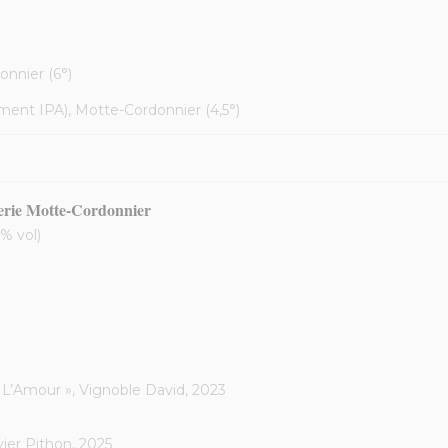
nnier (6°)
ent IPA), Motte-Cordonnier (4,5°)
serie Motte-Cordonnier
5% vol)
 L’Amour », Vignoble David, 2023
vier Pithon, 2025