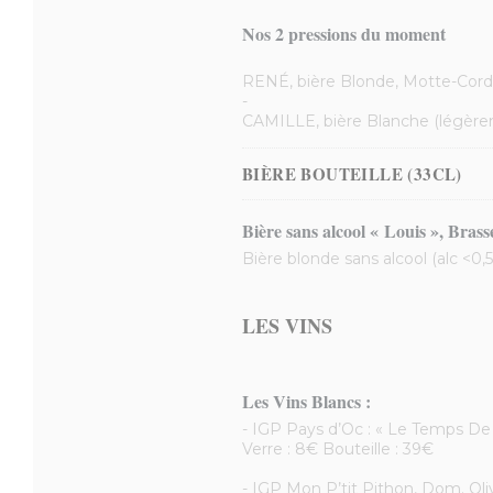
Nos 2 pressions du moment
RENÉ, bière Blonde, Motte-Cordo
-
CAMILLE, bière Blanche (légèrem
BIÈRE BOUTEILLE (33CL)
Bière sans alcool « Louis », Bras
Bière blonde sans alcool (alc <0,
LES VINS
Les Vins Blancs :
- IGP Pays d’Oc : « Le Temps De
Verre : 8€ Bouteille : 39€
- IGP Mon P’tit Pithon, Dom. Oli