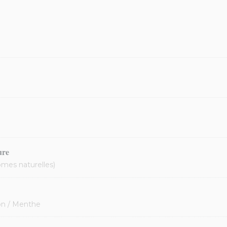
ure
ômes naturelles)
ron / Menthe