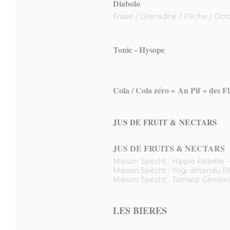
Diabolo
Fraise / Grenadine / Pêche / Cit
Tonic - Hysope
Cola / Cola zéro « Au Pif » des Fl
JUS DE FRUIT & NECTARS
JUS DE FRUITS & NECTARS
Maison Specht : Hippie Rebelle -
Maison Specht : Yogi détendu B
Maison Specht : Tomate Généreus
LES BIERES