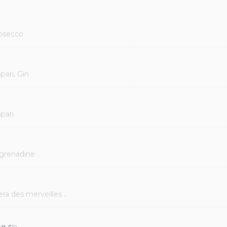
rosecco
pari, Gin
pari
 grenadine
era des merveilles ..