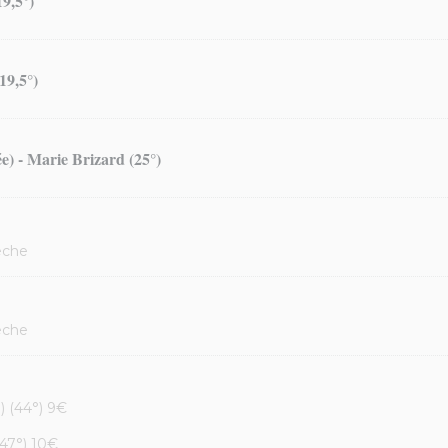
9,5°)
19,5°)
ée) - Marie Brizard (25°)
êche
êche
) (44°) 9€
(47°) 10€