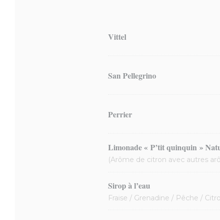
Vittel
San Pellegrino
Perrier
Limonade « P’tit quinquin » Nat
(Arôme de citron avec autres ar
Sirop à l’eau
Fraise / Grenadine / Pêche / Cit