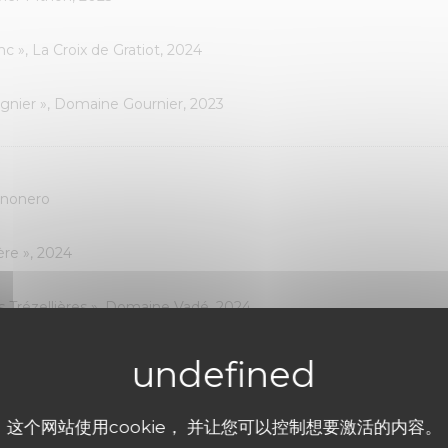
nc », La Croix de Gratiot, 2024
ognier », Domaine Gournier, 2023
uinonero
ère », 2024
 Trézellières », Domaine Vadé, 2024
as Del Périé, Fabien Jouves 2024
这个网站使用cookie， 并让您可以控制想要激活的内容。