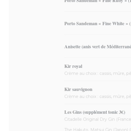
Porto Sandeman « Fine Ruby » (1
Porto Sandeman « Fine White » (
Anisette (anis vert de Méditerran
Kir royal
Crème au choix : cassis, mûre, p
Kir sauvignon
Crème au choix : cassis, mûre, p
Les Gins (supplément tonic 3€)
Citadelle Original Dry Gin (France
The Hakuto, Matsui Gin (Japon) 