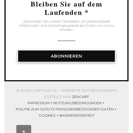
Bleiben Sie auf dem
Laufenden
*
Abonnieren Sie unseren Newsletter, um personalisierte
Mitteilungen und Marketingangebote per E-Mail von uns zu
erhalten.
ABONNIEREN
© 2026 COMPTOIR 44 — WEBSEITE DES RESTAURANTS
((ÖFFNET EIN NEUES FEN
ERSTELLT VON
ZENCHEF
IMPRESSUM
NUTZUNGSBEDINGUNGEN
((ÖFFNET EIN NEUES FENSTER))
((ÖFFNET EIN NEUES FENSTER
POLITIK ZUM SCHUTZ PERSONENBEZOGENER DATEN
((ÖFFNET EIN NEUES FENSTER))
COOKIES
BARRIEREFREIHEIT
((ÖFFNET EIN NEUES FENSTER))
((ÖFFNET EIN NEUES FENSTER))