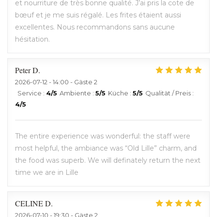
et nourriture de très bonne qualité. J’ai pris la cote de
bœuf et je me suis régalé. Les frites étaient aussi
excellentes. Nous recommandons sans aucune
hésitation.
Peter
D
2026-07-12
- 14:00 - Gäste 2
Service
:
4
/5
Ambiente
:
5
/5
Küche
:
5
/5
Qualität / Preis
:
4
/5
The entire experience was wonderful: the staff were
most helpful, the ambiance was “Old Lille” charm, and
the food was superb. We will definately return the next
time we are in Lille
CELINE
D
2026-07-10
- 19:30 - Gäste 2