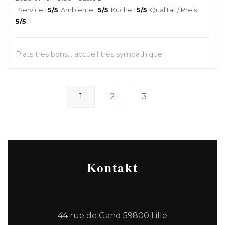
Service
:
5
/5
Ambiente
:
5
/5
Küche
:
5
/5
Qualität / Preis
:
5
/5
Plats tres bons... accueil très sympathique
1
2
3
Kontakt
((öffnet ein n
44 rue de Gand 59800 Lille