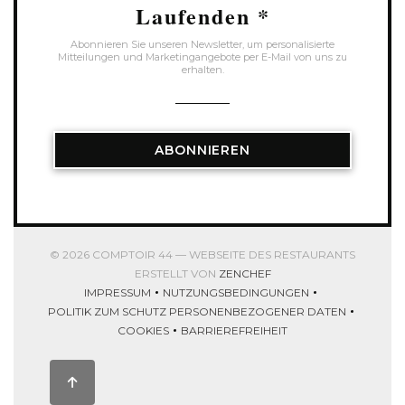
Laufenden
*
Abonnieren Sie unseren Newsletter, um personalisierte
Mitteilungen und Marketingangebote per E-Mail von uns zu
erhalten.
ABONNIEREN
© 2026 COMPTOIR 44 — WEBSEITE DES RESTAURANTS
((ÖFFNET EIN NEUES FEN
ERSTELLT VON
ZENCHEF
IMPRESSUM
NUTZUNGSBEDINGUNGEN
((ÖFFNET EIN NEUES FENSTER))
((ÖFFNET EIN NEUES FENSTER
POLITIK ZUM SCHUTZ PERSONENBEZOGENER DATEN
((ÖFFNET EIN NEUES FENSTER))
COOKIES
BARRIEREFREIHEIT
((ÖFFNET EIN NEUES FENSTER))
((ÖFFNET EIN NEUES FENSTER))