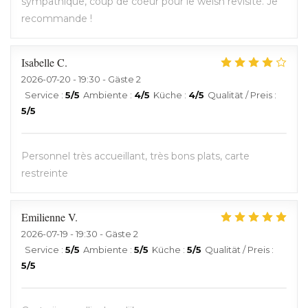
sympathique, coup de coeur pour le welsh revisité. Je
recommande !
Isabelle
C
2026-07-20
- 19:30 - Gäste 2
Service
:
5
/5
Ambiente
:
4
/5
Küche
:
4
/5
Qualität / Preis
:
5
/5
Personnel très accueillant, très bons plats, carte
restreinte
Emilienne
V
2026-07-19
- 19:30 - Gäste 2
Service
:
5
/5
Ambiente
:
5
/5
Küche
:
5
/5
Qualität / Preis
:
5
/5