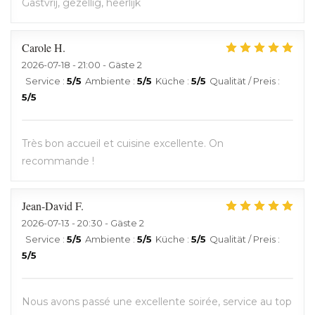
Gastvrij, gezellig, heerlijk
Carole
H
2026-07-18
- 21:00 - Gäste 2
Service
:
5
/5
Ambiente
:
5
/5
Küche
:
5
/5
Qualität / Preis
:
5
/5
Très bon accueil et cuisine excellente. On
recommande !
Jean-David
F
2026-07-13
- 20:30 - Gäste 2
Service
:
5
/5
Ambiente
:
5
/5
Küche
:
5
/5
Qualität / Preis
:
5
/5
Nous avons passé une excellente soirée, service au top