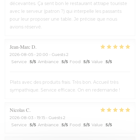
décevantes. Ça sent bon le restaurant attrape touriste
avec le serveur (patron ?) qui interpelle les passants
pour leur proposer une table. Je précise que nous
avions réservé.
Jean-Marc
D
2026-08-05
- 20:00 - Guests 2
Service
:
5
/5
Ambiance
:
5
/5
Food
:
5
/5
Value
:
5
/5
Plats avec des produits frais. Très bon. Accueil très
sympathique. Service efficace. On en redemande !
Nicolas
C
2026-08-03
- 19:15 - Guests 2
Service
:
5
/5
Ambiance
:
5
/5
Food
:
5
/5
Value
:
5
/5