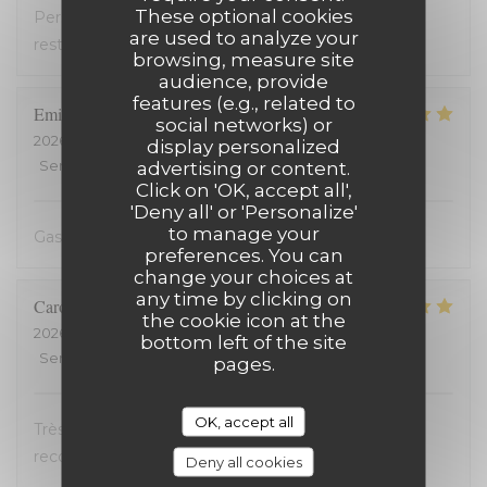
These optional cookies
Personnel très accueillant, très bons plats, carte
are used to analyze your
restreinte
browsing, measure site
audience, provide
features (e.g., related to
Emilienne
V
social networks) or
2026-07-19
- 19:30 - Guests 2
display personalized
Service
:
5
/5
Ambiance
advertising or content.
:
5
/5
Food
:
5
/5
Value
:
5
/5
Click on 'OK, accept all',
'Deny all' or 'Personalize'
to manage your
Gastvrij, gezellig, heerlijk
preferences. You can
change your choices at
any time by clicking on
Carole
H
the cookie icon at the
2026-07-18
- 21:00 - Guests 2
bottom left of the site
Service
:
5
/5
Ambiance
:
5
/5
Food
:
5
/5
Value
:
5
/5
pages.
OK, accept all
Très bon accueil et cuisine excellente. On
recommande !
Deny all cookies