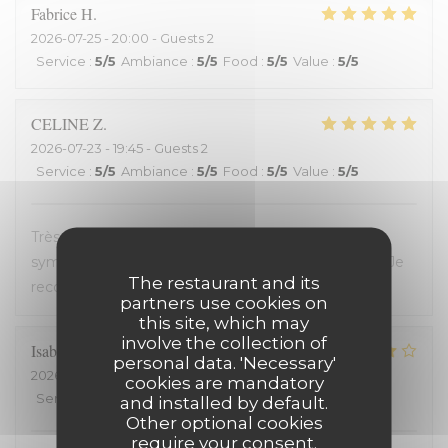
Fabrice
H
2026-07-25
- 20:00 - Guests 2
Service
:
5
/5
Ambiance
:
5
/5
Food
:
5
/5
Value
:
5
/5
CELINE
Z
2026-07-23
- 19:45 - Guests 2
Service
:
5
/5
Ambiance
:
5
/5
Food
:
5
/5
Value
:
5
/5
Très bon restaurant, service extrêmement
sympathique, coup de coeur pour le welsh revisité. Je
The restaurant and its
recommande !
partners use cookies on
this site, which may
involve the collection of
Isabelle
C
personal data. 'Necessary'
2026-07-20
- 19:30 - Guests 2
cookies are mandatory
Service
:
5
/5
Ambiance
:
4
/5
Food
:
4
/5
Value
:
5
/5
and installed by default.
Other optional cookies
require your consent.