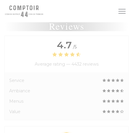
Personalizing your cookie choices
Reviews
4.7
/5
Average rating —
4432 reviews
Service
Ambiance
Menus
Value