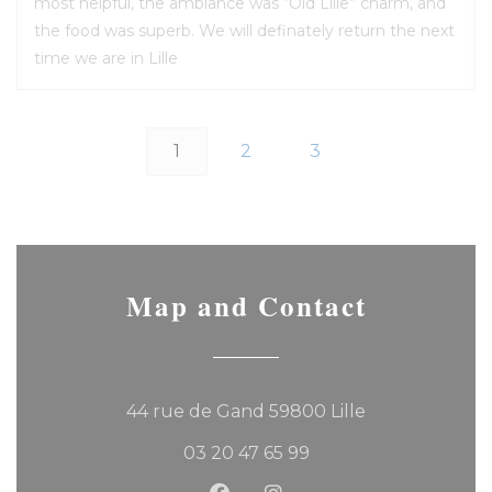
most helpful, the ambiance was “Old Lille” charm, and
the food was superb. We will definately return the next
time we are in Lille
1
2
3
Map and Contact
((opens in a 
44 rue de Gand 59800 Lille
03 20 47 65 99