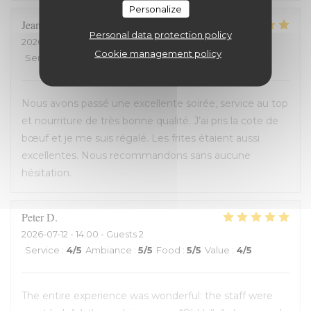
Personalize
Jean-David
F
Personal data protection policy
2026-07-13
- 20:30 - Guests 2
Cookie management policy
Service
:
5
/5
Ambiance
:
5
/5
Food
:
5
/5
Value
:
5
/5
Nous avons passé une excellente soirée, service au top
et nourriture de très bonne qualité. J’ai pris la cote de
bœuf et je me suis régalé. Les frites étaient aussi
excellentes. Nous recommandons sans aucune
hésitation.
Peter
D
2026-07-12
- 14:00 - Guests 2
Service
:
4
/5
Ambiance
:
5
/5
Food
:
5
/5
Value
:
4
/5
The entire experience was wonderful: the staff were