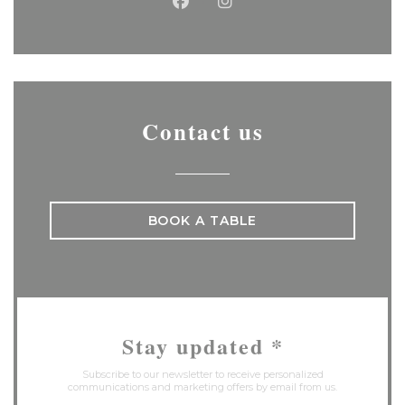
Facebook ((opens in a new
Instagram ((opens in 
Contact us
BOOK A TABLE
Stay updated
*
Subscribe to our newsletter to receive personalized
communications and marketing offers by email from us.