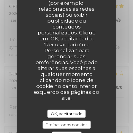
(por exemplo,
CELINE
Z
relacionadas às redes
2026-07-23
- 19:45 - guests 2
sociais) ou exibir
publicidade ou
service
:
5
/5
ambience
:
5
/5
menu
:
5
/5
quality_price
:
5
/5
conteúdos
personalizados. Clique
em 'OK, aceitar tudo',
Très bon restaurant, service extrêmement
'Recusar tudo' ou
sympathique, coup de coeur pour le welsh revisité. Je
'Personalizar' para
recommande !
gerenciar suas
preferências. Você pode
alterar suas escolhas a
Isabelle
C
qualquer momento
clicando no ícone de
2026-07-20
- 19:30 - guests 2
cookie no canto inferior
service
:
5
/5
ambience
:
4
/5
menu
:
4
/5
quality_price
:
5
/5
esquerdo das páginas do
site.
Personnel très accueillant, très bons plats, carte
OK, aceitar tudo
restreinte
Proíbe todos cookies