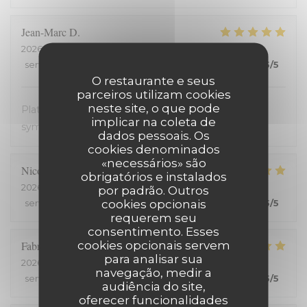
Jean-Marc
D
2026-08-05
- 20:00 - guests 2
service
:
5
/5
ambience
:
5
/5
menu
:
5
/5
quality_price
:
5
/5
O restaurante e seus
parceiros utilizam cookies
neste site, o que pode
Plats avec des produits frais. Très bon. Accueil très
implicar na coleta de
sympathique. Service efficace. On en redemande !
dados pessoais. Os
cookies denominados
«necessários» são
Nicolas
C
obrigatórios e instalados
2026-08-03
- 19:15 - guests 2
por padrão. Outros
cookies opcionais
service
:
5
/5
ambience
:
5
/5
menu
:
5
/5
quality_price
:
5
/5
requerem seu
consentimento. Esses
cookies opcionais servem
Fabrice
H
para analisar sua
2026-07-25
- 20:00 - guests 2
navegação, medir a
service
:
5
/5
ambience
:
5
/5
menu
:
5
/5
quality_price
:
5
/5
audiência do site,
oferecer funcionalidades