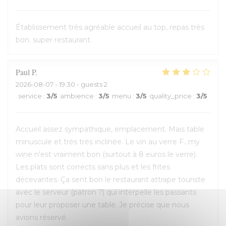
Établissement très agréable accueil au top, repas très
bon. super restaurant.
Paul
P
2026-08-07
- 19:30 - guests 2
service
:
3
/5
ambience
:
3
/5
menu
:
3
/5
quality_price
:
3
/5
Accueil assez sympathique, emplacement. Mais table
minuscule et très très inclinée. Le vin au verre F...my
wine n'est vraiment bon (surtout à 8 euros le verre).
Les plats sont corrects sans plus et les frites
décevantes. Ça sent bon le restaurant attrape touriste
avec le serveur (patron ?) qui interpelle les passants
pour leur proposer une table. Je précise que nous
avions réservé.