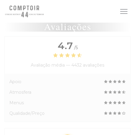
Painel de Gerenciamento de Cookies
Avaliações
4.7
/5
Avaliação média —
4432 avaliações
Apoio
Atmosfera
Menus
Qualidade/Preço