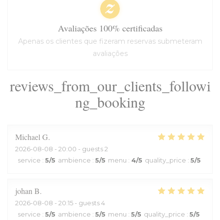
Avaliações 100% certificadas
Apenas os clientes que fizeram reservas submeteram
avaliações
reviews_from_our_clients_followi
ng_booking
Michael
G
2026-08-08
- 20:00 - guests 2
service
:
5
/5
ambience
:
5
/5
menu
:
4
/5
quality_price
:
5
/5
johan
B
2026-08-08
- 20:15 - guests 4
service
:
5
/5
ambience
:
5
/5
menu
:
5
/5
quality_price
:
5
/5