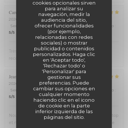
cookies opcionales sirven
para analizar su
Carole
H
navegación, medir la
2026-07-18
- 21:00 - Invitados 2
audiencia del sitio,
ofrecer funcionalidades
Servicio
:
5
/5
Ambiente
:
5
/5
Menú
:
5
/5
Calidad / Precio
:
(por ejemplo,
5
/5
relacionadas con redes
sociales) o mostrar
publicidad o contenidos
Très bon accueil et cuisine excellente. On
personalizados. Haga clic
recommande !
en 'Aceptar todo',
'Rechazar todo' o
'Personalizar' para
Jean-David
F
gestionar sus
preferencias. Puede
2026-07-13
- 20:30 - Invitados 2
cambiar sus opciones en
Servicio
:
5
/5
Ambiente
:
5
/5
Menú
:
5
/5
Calidad / Precio
:
cualquier momento
5
/5
haciendo clic en el icono
de cookie en la parte
inferior izquierda de las
Nous avons passé une excellente soirée, service au top
páginas del sitio.
et nourriture de très bonne qualité. J’ai pris la cote de