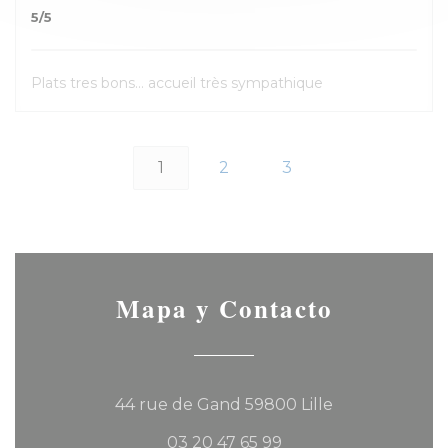
5
/5
Plats tres bons... accueil très sympathique
1
2
3
Mapa y Contacto
((abre en una
44 rue de Gand 59800 Lille
03 20 47 65 99