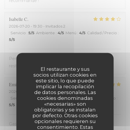
recommande !
Isabelle
C
2026-07-20
- 19:30 - Invitados 2
Servicio
:
5
/5
Ambiente
:
4
/5
Menú
:
4
/5
Calidad / Precio
:
5
/5
Personnel très accueillant, très bons plats, carte
restreinte
El restaurante y sus
socios utilizan cookies en
este sitio, lo que puede
Emilienne
V
implicar la recopilación
2026-07-19
- 19:30 - Invitados 2
de datos personales. Las
cookies denominadas
Servicio
:
5
/5
Ambiente
:
5
/5
Menú
:
5
/5
Calidad / Precio
:
«necesarias» son
5
/5
obligatorias y se instalan
por defecto. Otras cookies
opcionales requieren su
Gastvrij, gezellig, heerlijk
consentimiento. Estas