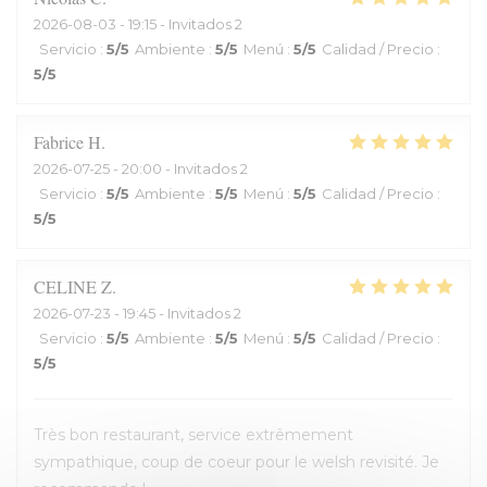
2026-08-03
- 19:15 - Invitados 2
Servicio
:
5
/5
Ambiente
:
5
/5
Menú
:
5
/5
Calidad / Precio
:
5
/5
Fabrice
H
2026-07-25
- 20:00 - Invitados 2
Servicio
:
5
/5
Ambiente
:
5
/5
Menú
:
5
/5
Calidad / Precio
:
5
/5
CELINE
Z
2026-07-23
- 19:45 - Invitados 2
Servicio
:
5
/5
Ambiente
:
5
/5
Menú
:
5
/5
Calidad / Precio
:
5
/5
Très bon restaurant, service extrêmement
sympathique, coup de coeur pour le welsh revisité. Je