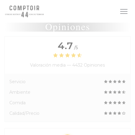
Personalización de sus opciones de cookies
Opiniones
4.7
/5
Valoración media —
4432 Opiniones
Servicio
Ambiente
Comida
Calidad/Precio