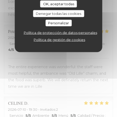
bœuf et je me suis régalé. Les frites étaient aussi
OK, aceptar todas
excellentes. Nous recommandons sans aucune
Denegar todas las cookies
hésitation.
Personalizar
Peter
D
Política de protección de datos personales
2026-07-12
- 14:00 - Invitados 2
Política de gestión de cookies
Servicio
:
4
/5
Ambiente
:
5
/5
Menú
:
5
/5
Calidad / Precio
:
4
/5
The entire experience was wonderful: the staff were
most helpful, the ambiance was “Old Lille” charm, and
the food was superb. We will definately return the next
time we are in Lille
CELINE
D
2026-07-10
- 19:30 - Invitados 2
Servicio
:
5
/5
Ambiente
:
5
/5
Menú
:
5
/5
Calidad / Precio
: