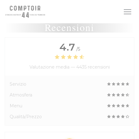
Personalizzazione delle tue scelte sui cookie
Recensioni
4.7
/5
Valutazione media —
4435 recensioni
Servizio
Atmosfera
Menu
Qualità/Prezzo