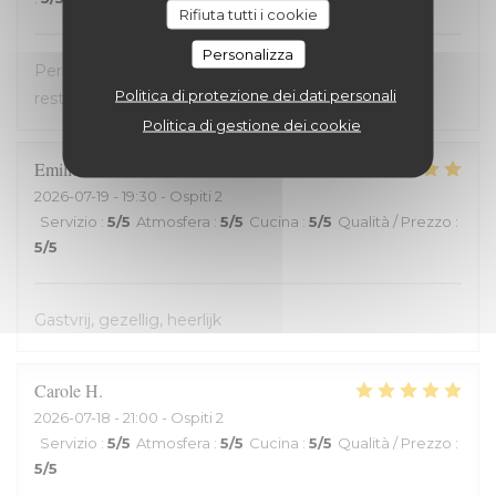
Rifiuta tutti i cookie
Personalizza
Personnel très accueillant, très bons plats, carte
Politica di protezione dei dati personali
restreinte
Politica di gestione dei cookie
Emilienne
V
2026-07-19
- 19:30 - Ospiti 2
Servizio
:
5
/5
Atmosfera
:
5
/5
Cucina
:
5
/5
Qualità / Prezzo
:
5
/5
Gastvrij, gezellig, heerlijk
Carole
H
2026-07-18
- 21:00 - Ospiti 2
Servizio
:
5
/5
Atmosfera
:
5
/5
Cucina
:
5
/5
Qualità / Prezzo
:
5
/5