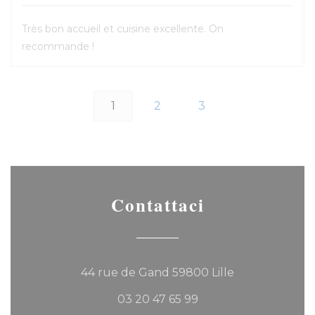
Très bon accueil et cuisine excellente. On
recommande !
1
2
3
Contattaci
((apre una nuo
44 rue de Gand 59800 Lille
03 20 47 65 99