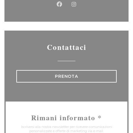
Facebook ((apre una nuova f
Instagram ((apre una n
Contattaci
PRENOTA
Rimani informato
*
Iscriversi alla nostra newsletter per ricevere comunicazioni
personalizzate e offerte di marketing via e-mail.