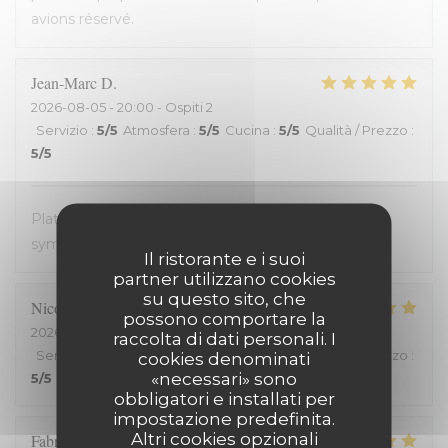
avions réservé.
Jean-Marc
D
2026-08-05
- 20:00 - Ospiti 2
Servizio
:
5
/5
Atmosfera
:
5
/5
Cucina
:
5
/5
Qualità / Prezzo
:
5
/5
Plats avec des produits frais. Très bon. Accueil très
sympathique. Service efficace. On en redemande !
Il ristorante e i suoi
partner utilizzano cookies
su questo sito, che
Nicolas
C
possono comportare la
2026-08-03
- 19:15 - Ospiti 2
raccolta di dati personali. I
Servizio
:
5
/5
Atmosfera
:
5
/5
Cucina
:
5
/5
Qualità / Prezzo
:
cookies denominati
«necessari» sono
5
/5
obbligatori e installati per
impostazione predefinita.
Altri cookies opzionali
Fabrice
H