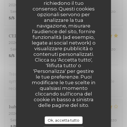
richiedono il tuo
2026-07-25
- 20:00 - Ospiti 2
consenso. Questi cookies
Servizio
:
5
/5
Atmosfera
:
5
/5
Cucina
:
5
/5
Qualità / Prezzo
:
opzionali servono per
5
/5
analizzare la tua
navigazione, misurare
l'audience del sito, fornire
CELINE
Z
funzionalità (ad esempio,
legate ai social network) o
2026-07-23
- 19:45 - Ospiti 2
visualizzare pubblicità o
Servizio
:
5
/5
Atmosfera
:
5
/5
Cucina
:
5
/5
Qualità / Prezzo
:
contenuti personalizzati.
5
/5
Clicca su 'Accetta tutto',
'Rifiuta tutto' o
'Personalizza' per gestire
Très bon restaurant, service extrêmement
le tue preferenze. Puoi
sympathique, coup de coeur pour le welsh revisité. Je
modificare le tue scelte in
qualsiasi momento
recommande !
cliccando sull'icona del
cookie in basso a sinistra
delle pagine del sito.
Isabelle
C
2026-07-20
- 19:30 - Ospiti 2
Servizio
:
5
/5
Atmosfera
:
4
/5
Cucina
:
4
/5
Qualità / Prezzo
Ok, accetta tutto
:
5
/5