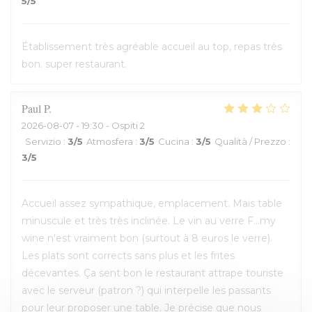
5
/5
Établissement très agréable accueil au top, repas très
bon. super restaurant.
Paul
P
2026-08-07
- 19:30 - Ospiti 2
Servizio
:
3
/5
Atmosfera
:
3
/5
Cucina
:
3
/5
Qualità / Prezzo
:
3
/5
Accueil assez sympathique, emplacement. Mais table
minuscule et très très inclinée. Le vin au verre F...my
wine n'est vraiment bon (surtout à 8 euros le verre).
Les plats sont corrects sans plus et les frites
décevantes. Ça sent bon le restaurant attrape touriste
avec le serveur (patron ?) qui interpelle les passants
pour leur proposer une table. Je précise que nous