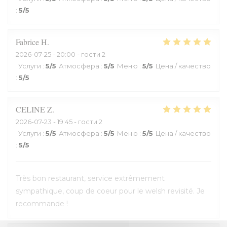
:
5
/5
Fabrice
H
2026-07-25
- 20:00 - гости 2
Услуги
:
5
/5
Атмосфера
:
5
/5
Меню
:
5
/5
Цена / качество
:
5
/5
CELINE
Z
2026-07-23
- 19:45 - гости 2
Услуги
:
5
/5
Атмосфера
:
5
/5
Меню
:
5
/5
Цена / качество
:
5
/5
Très bon restaurant, service extrêmement
sympathique, coup de coeur pour le welsh revisité. Je
recommande !