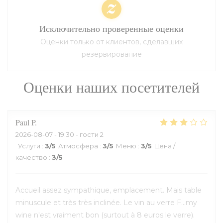
Исключительно проверенные оценки
Оценки только от клиентов, сделавших
резервирование
Оценки наших посетителей
Paul
P
2026-08-07
- 19:30 - гости 2
Услуги
:
3
/5
Атмосфера
:
3
/5
Меню
:
3
/5
Цена /
качество
:
3
/5
Accueil assez sympathique, emplacement. Mais table
minuscule et très très inclinée. Le vin au verre F...my
wine n'est vraiment bon (surtout à 8 euros le verre).