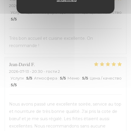
2026-07-18
- 21:00 - гости 2
Услуги
:
5
/5
Атмосфера
:
5
/5
Меню
:
5
/5
Цена / качество
:
5
/5
Très bon accueil et cuisine excellente. On
recommande !
Jean-David
F
2026-07-13
- 20:30 - гости 2
Услуги
:
5
/5
Атмосфера
:
5
/5
Меню
:
5
/5
Цена / качество
:
5
/5
Nous avons passé une excellente soirée, service au top
et nourriture de très bonne qualité. J’ai pris la cote de
bœuf et je me suis régalé. Les frites étaient aussi
excellentes. Nous recommandons sans aucune