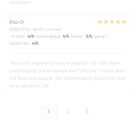
hésitation.
Peter
D
2026-07-12
- 14:00 - гости 2
Услуги
:
4
/5
Атмосфера
:
5
/5
Меню
:
5
/5
Цена /
качество
:
4
/5
The entire experience was wonderful: the staff were
most helpful, the ambiance was “Old Lille” charm, and
the food was superb. We will definately return the next
time we are in Lille
1
2
3