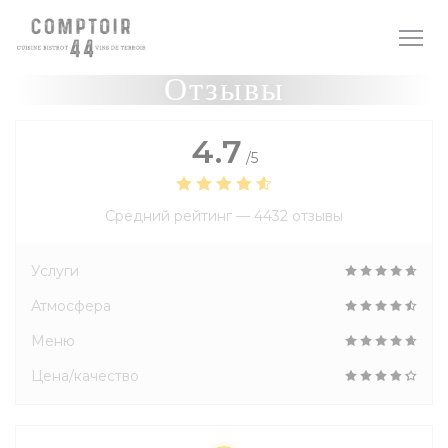
Панель управления cookies
Отзывы
4.7
/5
Средний рейтинг —
4432 отзывы
Услуги
Атмосфера
Меню
Цена/качество