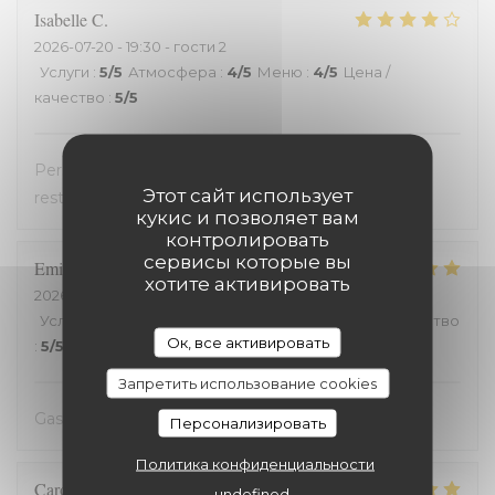
Isabelle
C
2026-07-20
- 19:30 - гости 2
Услуги
:
5
/5
Атмосфера
:
4
/5
Меню
:
4
/5
Цена /
качество
:
5
/5
Personnel très accueillant, très bons plats, carte
Этот сайт использует
restreinte
кукис и позволяет вам
контролировать
сервисы которые вы
Emilienne
V
хотите активировать
2026-07-19
- 19:30 - гости 2
Услуги
:
5
/5
Атмосфера
:
5
/5
Меню
:
5
/5
Цена / качество
Ок, все активировать
:
5
/5
Запретить использование cookies
Gastvrij, gezellig, heerlijk
Персонализировать
Политика конфиденциальности
Carole
H
undefined