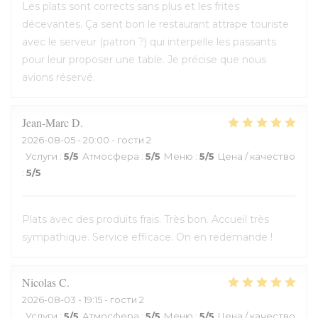
Les plats sont corrects sans plus et les frites
décevantes. Ça sent bon le restaurant attrape touriste
avec le serveur (patron ?) qui interpelle les passants
pour leur proposer une table. Je précise que nous
avions réservé.
Jean-Marc
D
2026-08-05
- 20:00 - гости 2
Услуги
:
5
/5
Атмосфера
:
5
/5
Меню
:
5
/5
Цена / качество
:
5
/5
Plats avec des produits frais. Très bon. Accueil très
sympathique. Service efficace. On en redemande !
Nicolas
C
2026-08-03
- 19:15 - гости 2
Услуги
:
5
/5
Атмосфера
:
5
/5
Меню
:
5
/5
Цена / качество