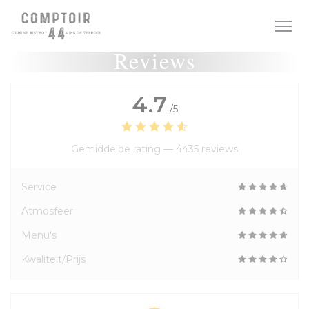
Cookies beheer paneel
Reviews
4.7
/5
Gemiddelde rating —
4435 reviews
Service
Atmosfeer
Menu's
Kwaliteit/Prijs