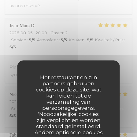
avions réservé.
Jean-Marc
D
2026-08-05
- 20:00 - Gasten 2
Service
:
5
/5
Atmosfeer
:
5
/5
Keuken
:
5
/5
Kwaliteit / Prijs
:
5
/5
Plats avec des produits frais. Très bon. Accueil très
sympathique. Service efficace. On en redemande !
Het restaurant en zijn
partners gebruiken
cookies op deze site, wat
Nicolas
C
kan leiden tot de
verzameling van
2026-08-03
- 19:15 - Gasten 2
persoonsgegevens.
Service
:
5
/5
Atmosfeer
:
5
/5
Keuken
:
5
/5
Kwaliteit / Prijs
:
'Noodzakelijke' cookies
5
/5
zijn verplicht en worden
standaard geïnstalleerd.
Andere optionele cookies
Fabrice
H