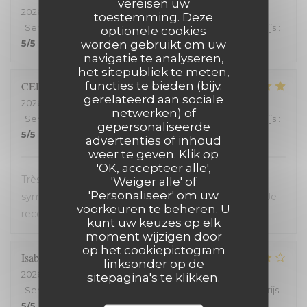
vereisen uw
2026-07-25
- 20:00 - Gasten 2
toestemming. Deze
Service
:
5
/5
Atmosfeer
:
5
/5
Keuken
:
5
/5
Kwaliteit / Prijs
:
optionele cookies
worden gebruikt om uw
5
/5
navigatie te analyseren,
het sitepubliek te meten,
functies te bieden (bijv.
CELINE
Z
gerelateerd aan sociale
2026-07-23
- 19:45 - Gasten 2
netwerken) of
Service
:
5
/5
Atmosfeer
:
5
/5
Keuken
:
5
/5
Kwaliteit / Prijs
:
gepersonaliseerde
5
/5
advertenties of inhoud
weer te geven. Klik op
'OK, accepteer alle',
Très bon restaurant, service extrêmement
'Weiger alle' of
'Personaliseer' om uw
sympathique, coup de coeur pour le welsh revisité. Je
voorkeuren te beheren. U
recommande !
kunt uw keuzes op elk
moment wijzigen door
op het cookiepictogram
Isabelle
C
linksonder op de
2026-07-20
- 19:30 - Gasten 2
sitepagina's te klikken.
Service
:
5
/5
Atmosfeer
:
4
/5
Keuken
:
4
/5
Kwaliteit / Prijs
:
5
/5