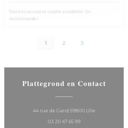
Très bon accueil et cuisine excellente. On
recommande !
1
2
3
Plattegrond en Contact
((opent in een
44 rue de Gand 59800 Lille
03 20 47 65 99