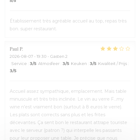
5
/5
Établissement très agréable accueil au top, repas très
bon. super restaurant.
Paul
P
2026-08-07
- 19:30 - Gasten 2
Service
:
3
/5
Atmosfeer
:
3
/5
Keuken
:
3
/5
Kwaliteit / Prijs
:
3
/5
Accueil assez sympathique, emplacement. Mais table
minuscule et très très inclinée. Le vin au verre F...my
wine n'est vraiment bon (surtout à 8 euros le verre).
Les plats sont corrects sans plus et les frites
décevantes. Ça sent bon le restaurant attrape touriste
avec le serveur (patron ?) qui interpelle les passants
pour leur proposer une table. Je précise que nous