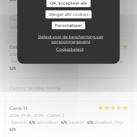
OK, accepteer alle
Weiger alle cookies
Personnel très accueillant, très bons plats, carte
Personaliseer
restreinte
Beleid voor de bescherming van
persoonsgegevens
Emilienne
V
Cookiebeleid
2026-07-19
- 19:30 - Gasten 2
Service
:
5
/5
Atmosfeer
:
5
/5
Keuken
:
5
/5
Kwaliteit / Prijs
:
5
/5
Gastvrij, gezellig, heerlijk
Carole
H
2026-07-18
- 21:00 - Gasten 2
Service
:
5
/5
Atmosfeer
:
5
/5
Keuken
:
5
/5
Kwaliteit / Prijs
:
5
/5