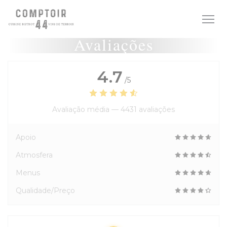
Painel de Gerenciamento de Cookies
Avaliações
4.7
/5
Avaliação média —
4431 avaliações
Apoio
Atmosfera
Menus
Qualidade/Preço