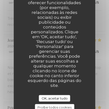
oferecer funcionalidades
service
:
5
/5
ambience
:
5
/5
menu
:
5
/5
quality_price
:
5
/5
(por exemplo,
relacionadas às redes
sociais) ou exibir
Très bon accueil et cuisine excellente. On
publicidade ou
recommande !
conteúdos
personalizados. Clique
em 'OK, aceitar tudo',
Jean-David
F
'Recusar tudo' ou
'Personalizar' para
2026-07-13
- 20:30 - guests 2
gerenciar suas
service
:
5
/5
ambience
:
5
/5
menu
:
5
/5
quality_price
:
5
/5
preferências. Você pode
alterar suas escolhas a
qualquer momento
Nous avons passé une excellente soirée, service au top
clicando no ícone de
et nourriture de très bonne qualité. J’ai pris la cote de
cookie no canto inferior
bœuf et je me suis régalé. Les frites étaient aussi
esquerdo das páginas do
site.
excellentes. Nous recommandons sans aucune
hésitation.
OK, aceitar tudo
Peter
D
Proíbe todos cookies