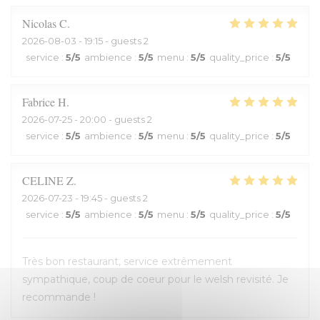
Nicolas
C
2026-08-03
- 19:15 - guests 2
service
:
5
/5
ambience
:
5
/5
menu
:
5
/5
quality_price
:
5
/5
Fabrice
H
2026-07-25
- 20:00 - guests 2
service
:
5
/5
ambience
:
5
/5
menu
:
5
/5
quality_price
:
5
/5
CELINE
Z
2026-07-23
- 19:45 - guests 2
service
:
5
/5
ambience
:
5
/5
menu
:
5
/5
quality_price
:
5
/5
Très bon restaurant, service extrêmement
sympathique, coup de coeur pour le welsh revisité. Je
recommande !