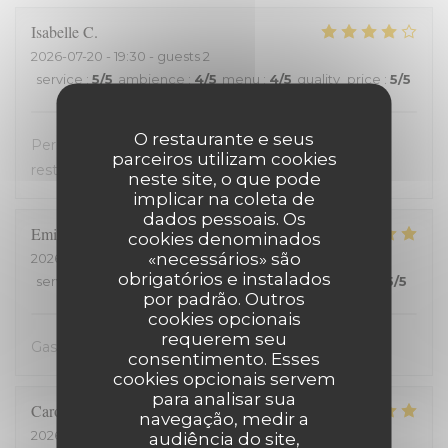
Isabelle
C
2026-07-20
- 19:30 - guests 2
service
:
5
/5
ambience
:
4
/5
menu
:
4
/5
quality_price
:
5
/5
O restaurante e seus
Personnel très accueillant, très bons plats, carte
parceiros utilizam cookies
restreinte
neste site, o que pode
implicar na coleta de
dados pessoais. Os
Emilienne
V
cookies denominados
«necessários» são
2026-07-19
- 19:30 - guests 2
obrigatórios e instalados
service
:
5
/5
ambience
:
5
/5
menu
:
5
/5
quality_price
:
5
/5
por padrão. Outros
cookies opcionais
requerem seu
Gastvrij, gezellig, heerlijk
consentimento. Esses
cookies opcionais servem
para analisar sua
Carole
H
navegação, medir a
2026-07-18
- 21:00 - guests 2
audiência do site,