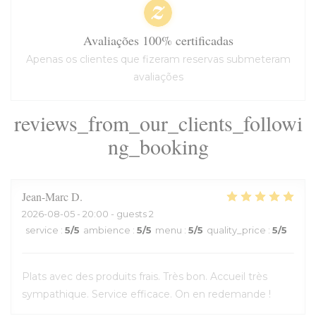
Avaliações 100% certificadas
Apenas os clientes que fizeram reservas submeteram
avaliações
reviews_from_our_clients_followi
ng_booking
Jean-Marc
D
2026-08-05
- 20:00 - guests 2
service
:
5
/5
ambience
:
5
/5
menu
:
5
/5
quality_price
:
5
/5
Plats avec des produits frais. Très bon. Accueil très
sympathique. Service efficace. On en redemande !