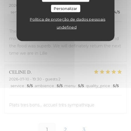
2026-07-12
- 14:00 - guests 2
Personalizar
service
:
4
/5
ambience
:
5
/5
menu
:
5
/5
quality_price
:
4
/5
Política de proteção de dados pessoais
undefined
The entire experience was wonderful: the staff were
most helpful, the ambiance was “Old Lille” charm, and
the food was superb. We will definately return the next
time we are in Lille
CELINE
D
2026-07-10
- 19:30 - guests 2
service
:
5
/5
ambience
:
5
/5
menu
:
5
/5
quality_price
:
5
/5
Plats tres bons... accueil très sympathique
1
2
3