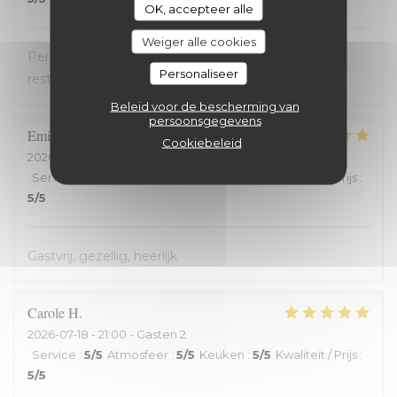
OK, accepteer alle
Weiger alle cookies
Personnel très accueillant, très bons plats, carte
Personaliseer
restreinte
Beleid voor de bescherming van
persoonsgegevens
Emilienne
V
Cookiebeleid
2026-07-19
- 19:30 - Gasten 2
Service
:
5
/5
Atmosfeer
:
5
/5
Keuken
:
5
/5
Kwaliteit / Prijs
:
5
/5
Gastvrij, gezellig, heerlijk
Carole
H
2026-07-18
- 21:00 - Gasten 2
Service
:
5
/5
Atmosfeer
:
5
/5
Keuken
:
5
/5
Kwaliteit / Prijs
:
5
/5