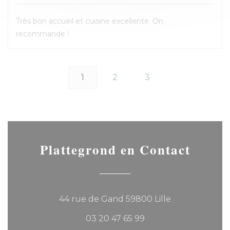
Très bon accueil et cuisine excellente. On
recommande !
1
2
3
Plattegrond en Contact
((opent in een
44 rue de Gand 59800 Lille
03 20 47 65 99