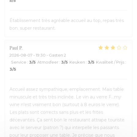
5
/5
Établissement très agréable accueil au top, repas très
bon. super restaurant.
Paul
P
2026-08-07
- 19:30 - Gasten 2
Service
:
3
/5
Atmosfeer
:
3
/5
Keuken
:
3
/5
Kwaliteit / Prijs
:
3
/5
Accueil assez sympathique, emplacement. Mais table
minuscule et très très inclinée. Le vin au verre F...my
wine n'est vraiment bon (surtout à 8 euros le verre).
Les plats sont corrects sans plus et les frites
décevantes. Ça sent bon le restaurant attrape touriste
avec le serveur (patron ?) qui interpelle les passants
pour leur proposer une table. Je précise que nous