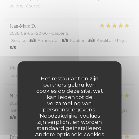
avions réservé.
Jean-Marc
D
2026-08-05
- 20:00 - Gasten 2
Service
:
5
/5
Atmosfeer
:
5
/5
Keuken
:
5
/5
Kwaliteit / Prijs
:
5
/5
Plats avec des produits frais. Très bon. Accueil très
sympathique. Service efficace. On en redemande !
Het restaurant en zijn
partners gebruiken
cookies op deze site, wat
Nicolas
C
kan leiden tot de
verzameling van
2026-08-03
- 19:15 - Gasten 2
persoonsgegevens.
Service
:
5
/5
Atmosfeer
:
5
/5
Keuken
:
5
/5
Kwaliteit / Prijs
:
'Noodzakelijke' cookies
5
/5
zijn verplicht en worden
standaard geïnstalleerd.
Andere optionele cookies
Fabrice
H