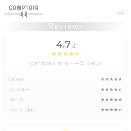
Cookies beheer paneel
Reviews
4.7
/5
Gemiddelde rating —
4432 reviews
Service
Atmosfeer
Menu's
Kwaliteit/Prijs