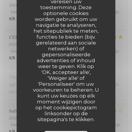
vereisen uw
2026-07-25
- 20:00 - Gasten 2
toestemming. Deze
Service
:
5
/5
Atmosfeer
:
5
/5
Keuken
:
5
/5
Kwaliteit / Prijs
:
optionele cookies
worden gebruikt om uw
5
/5
navigatie te analyseren,
het sitepubliek te meten,
functies te bieden (bijv.
CELINE
Z
gerelateerd aan sociale
2026-07-23
- 19:45 - Gasten 2
netwerken) of
Service
:
5
/5
Atmosfeer
:
5
/5
Keuken
:
5
/5
Kwaliteit / Prijs
:
gepersonaliseerde
5
/5
advertenties of inhoud
weer te geven. Klik op
'OK, accepteer alle',
Très bon restaurant, service extrêmement
'Weiger alle' of
'Personaliseer' om uw
sympathique, coup de coeur pour le welsh revisité. Je
voorkeuren te beheren. U
recommande !
kunt uw keuzes op elk
moment wijzigen door
op het cookiepictogram
Isabelle
C
linksonder op de
2026-07-20
- 19:30 - Gasten 2
sitepagina's te klikken.
Service
:
5
/5
Atmosfeer
:
4
/5
Keuken
:
4
/5
Kwaliteit / Prijs
:
5
/5