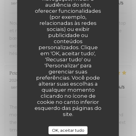
service
:
5
/5
ambience
:
5
/5
menu
:
5
/5
quality_price
:
5
/5
audiência do site,
oferecer funcionalidades
(por exemplo,
relacionadas às redes
Nous avons passé une excellente soirée, service au top
sociais) ou exibir
et nourriture de très bonne qualité. J’ai pris la cote de
publicidade ou
bœuf et je me suis régalé. Les frites étaient aussi
conteúdos
excellentes. Nous recommandons sans aucune
personalizados. Clique
em 'OK, aceitar tudo',
hésitation.
'Recusar tudo' ou
'Personalizar' para
gerenciar suas
Peter
D
preferências. Você pode
2026-07-12
- 14:00 - guests 2
alterar suas escolhas a
service
:
4
/5
ambience
:
5
/5
menu
:
5
/5
quality_price
:
4
/5
qualquer momento
clicando no ícone de
cookie no canto inferior
The entire experience was wonderful: the staff were
esquerdo das páginas do
site.
most helpful, the ambiance was “Old Lille” charm, and
the food was superb. We will definately return the next
time we are in Lille
OK, aceitar tudo