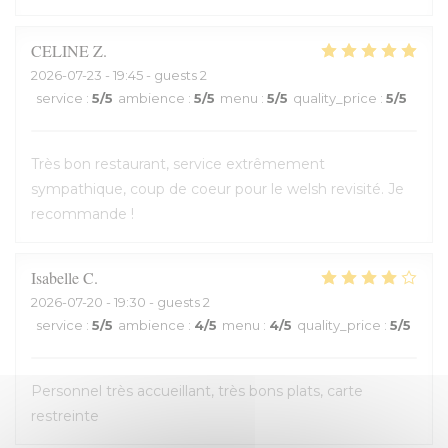
CELINE
Z
2026-07-23
- 19:45 - guests 2
service
:
5
/5
ambience
:
5
/5
menu
:
5
/5
quality_price
:
5
/5
Très bon restaurant, service extrêmement
sympathique, coup de coeur pour le welsh revisité. Je
recommande !
Isabelle
C
2026-07-20
- 19:30 - guests 2
service
:
5
/5
ambience
:
4
/5
menu
:
4
/5
quality_price
:
5
/5
Personnel très accueillant, très bons plats, carte
restreinte