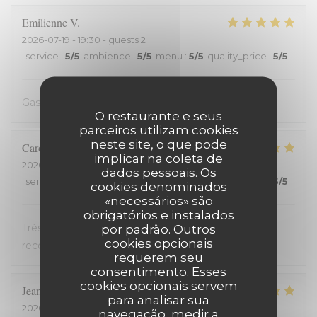
Emilienne
V
2026-07-19
- 19:30 - guests 2
service
:
5
/5
ambience
:
5
/5
menu
:
5
/5
quality_price
:
5
/5
Gastvrij, gezellig, heerlijk
O restaurante e seus
parceiros utilizam cookies
neste site, o que pode
Carole
H
implicar na coleta de
2026-07-18
- 21:00 - guests 2
dados pessoais. Os
service
:
5
/5
ambience
:
5
/5
menu
:
5
/5
quality_price
:
5
/5
cookies denominados
«necessários» são
obrigatórios e instalados
Très bon accueil et cuisine excellente. On
por padrão. Outros
cookies opcionais
recommande !
requerem seu
consentimento. Esses
cookies opcionais servem
Jean-David
F
para analisar sua
2026-07-13
- 20:30 - guests 2
navegação, medir a