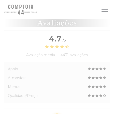
Painel de Gerenciamento de Cookies
Avaliações
4.7
/5
Avaliação média —
4431 avaliações
Apoio
Atmosfera
Menus
Qualidade/Preço