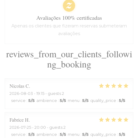
Avaliações 100% certificadas
Apenas os clientes que fizeram reservas submeteram
avaliações
reviews_from_our_clients_followi
ng_booking
Nicolas
C
2026-08-03
- 19:15 - guests 2
service
:
5
/5
ambience
:
5
/5
menu
:
5
/5
quality_price
:
5
/5
Fabrice
H
2026-07-25
- 20:00 - guests 2
service
:
5
/5
ambience
:
5
/5
menu
:
5
/5
quality_price
:
5
/5