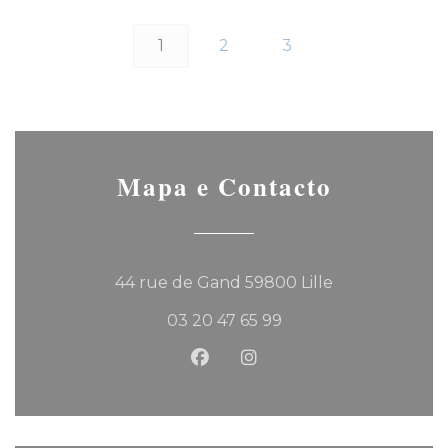
1
2
3
Mapa e Contacto
((abre numa no
44 rue de Gand 59800 Lille
03 20 47 65 99
Facebook ((abre numa nova 
Instagram ((abre numa