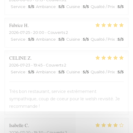
Service
:
5
/5
Ambiance
:
5
/5
Cuisine
:
5
/5
Qualité / Prix
:
5
/5
Fabrice
H
2026-07-25
- 20:00 - Couverts 2
Service
:
5
/5
Ambiance
:
5
/5
Cuisine
:
5
/5
Qualité / Prix
:
5
/5
CELINE
Z
2026-07-23
- 19:45 - Couverts 2
Service
:
5
/5
Ambiance
:
5
/5
Cuisine
:
5
/5
Qualité / Prix
:
5
/5
Très bon restaurant, service extrêmement
sympathique, coup de coeur pour le welsh revisité. Je
recommande !
Isabelle
C
2026-07-20
- 19:30 - Couverts 2