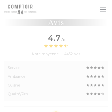
Personnalisation de vos choix en matière de cookies
Avis
4.7
/5
Note moyenne —
4432 avis
Service
Ambiance
Cuisine
Qualité/Prix