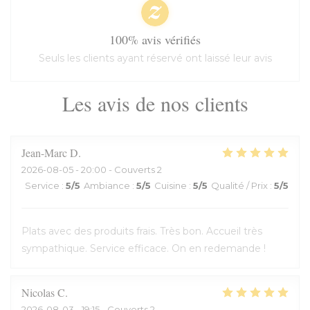
100% avis vérifiés
Seuls les clients ayant réservé ont laissé leur avis
Les avis de nos clients
Jean-Marc
D
2026-08-05
- 20:00 - Couverts 2
Service
:
5
/5
Ambiance
:
5
/5
Cuisine
:
5
/5
Qualité / Prix
:
5
/5
Plats avec des produits frais. Très bon. Accueil très
sympathique. Service efficace. On en redemande !
Nicolas
C
2026-08-03
- 19:15 - Couverts 2