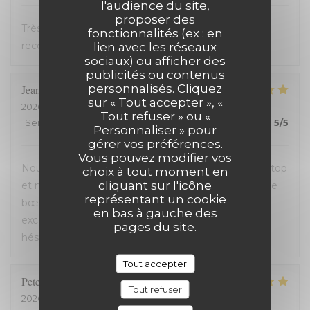
l'audience du site,
proposer des
Très bon accueil et cuisine excellente. On
fonctionnalités (ex : en
recommande !
lien avec les réseaux
sociaux) ou afficher des
publicités ou contenus
personnalisés. Cliquez
Jean-David
F
sur « Tout accepter », «
2026-07-13
- 20:30 - Couverts 2
Tout refuser » ou «
Service
:
5
/5
Ambiance
:
5
/5
Cuisine
:
5
/5
Qualité / Prix
:
5
/5
Personnaliser » pour
gérer vos préférences.
Vous pouvez modifier vos
Nous avons passé une excellente soirée, service au top
choix à tout moment en
cliquant sur l'icône
et nourriture de très bonne qualité. J’ai pris la cote de
représentant un cookie
bœuf et je me suis régalé. Les frites étaient aussi
en bas à gauche des
excellentes. Nous recommandons sans aucune
pages du site.
hésitation.
Tout accepter
Peter
D
Tout refuser
2026-07-12
- 14:00 - Couverts 2