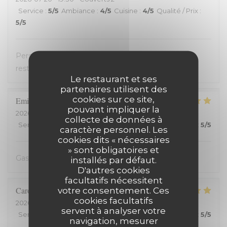
Service
:
5
/5
Ambiance
:
4
/5
Cuisine
:
4
/5
Qualité / Prix
:
5
/5
Personnel très accueillant, très bons plats, carte
restreinte
Le restaurant et ses
partenaires utilisent des
cookies sur ce site,
Emilienne
V
pouvant impliquer la
2026-07-19
- 19:30 - Couverts 2
collecte de données à
Service
:
5
/5
Ambiance
:
5
/5
Cuisine
:
5
/5
Qualité / Prix
:
5
/5
caractère personnel. Les
cookies dits « nécessaires
» sont obligatoires et
Gastvrij, gezellig, heerlijk
installés par défaut.
D'autres cookies
facultatifs nécessitent
Carole
H
votre consentement. Ces
cookies facultatifs
2026-07-18
- 21:00 - Couverts 2
servent à analyser votre
Service
:
5
/5
Ambiance
:
5
/5
Cuisine
:
5
/5
Qualité / Prix
:
5
/5
navigation, mesurer