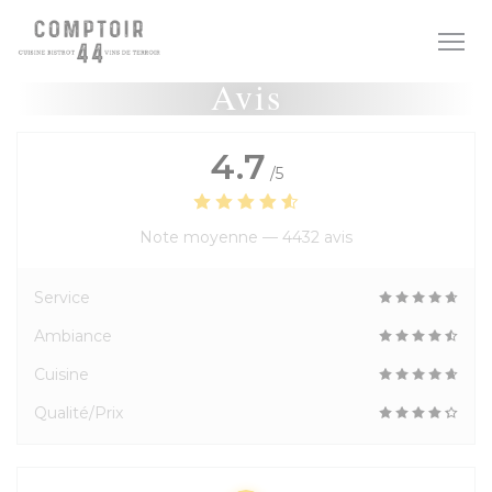
Personnalisation de vos choix en matière de cookies
Avis
4.7
/5
Note moyenne —
4432 avis
Service
Ambiance
Cuisine
Qualité/Prix