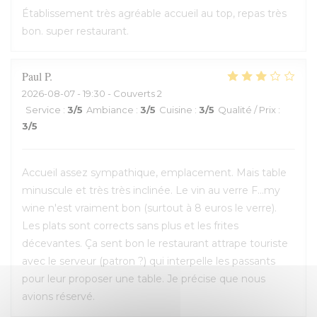
Établissement très agréable accueil au top, repas très
bon. super restaurant.
Paul
P
2026-08-07
- 19:30 - Couverts 2
Service
:
3
/5
Ambiance
:
3
/5
Cuisine
:
3
/5
Qualité / Prix
:
3
/5
Accueil assez sympathique, emplacement. Mais table
minuscule et très très inclinée. Le vin au verre F...my
wine n'est vraiment bon (surtout à 8 euros le verre).
Les plats sont corrects sans plus et les frites
décevantes. Ça sent bon le restaurant attrape touriste
avec le serveur (patron ?) qui interpelle les passants
pour leur proposer une table. Je précise que nous
avions réservé.