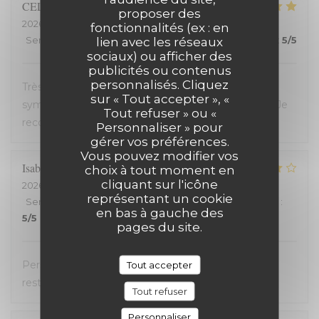
CELINE
Z
proposer des
2026-07-23
- 19:45 - Couverts 2
fonctionnalités (ex : en
Service
:
5
/5
Ambiance
lien avec les réseaux
:
5
/5
Cuisine
:
5
/5
Qualité / Prix
:
5
/5
sociaux) ou afficher des
publicités ou contenus
personnalisés. Cliquez
Très bon restaurant, service extrêmement
sur « Tout accepter », «
sympathique, coup de coeur pour le welsh revisité. Je
Tout refuser » ou «
recommande !
Personnaliser » pour
gérer vos préférences.
Vous pouvez modifier vos
Isabelle
C
choix à tout moment en
cliquant sur l'icône
2026-07-20
- 19:30 - Couverts 2
représentant un cookie
Service
:
5
/5
Ambiance
:
4
/5
Cuisine
:
4
/5
Qualité / Prix
:
en bas à gauche des
5
/5
pages du site.
Personnel très accueillant, très bons plats, carte
Tout accepter
restreinte
Tout refuser
Personnaliser