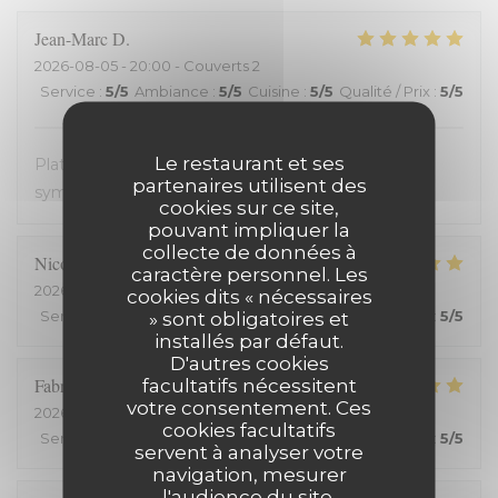
Jean-Marc
D
2026-08-05
- 20:00 - Couverts 2
Service
:
5
/5
Ambiance
:
5
/5
Cuisine
:
5
/5
Qualité / Prix
:
5
/5
Le restaurant et ses
Plats avec des produits frais. Très bon. Accueil très
partenaires utilisent des
sympathique. Service efficace. On en redemande !
cookies sur ce site,
pouvant impliquer la
collecte de données à
Nicolas
C
caractère personnel. Les
2026-08-03
- 19:15 - Couverts 2
cookies dits « nécessaires
Service
:
5
/5
Ambiance
» sont obligatoires et
:
5
/5
Cuisine
:
5
/5
Qualité / Prix
:
5
/5
installés par défaut.
D'autres cookies
Fabrice
H
facultatifs nécessitent
votre consentement. Ces
2026-07-25
- 20:00 - Couverts 2
cookies facultatifs
Service
:
5
/5
Ambiance
:
5
/5
Cuisine
:
5
/5
Qualité / Prix
:
5
/5
servent à analyser votre
navigation, mesurer
l'audience du site,