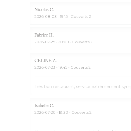
Nicolas
C
2026-08-03
- 19:15 - Couverts 2
Fabrice
H
2026-07-25
- 20:00 - Couverts 2
CELINE
Z
2026-07-23
- 19:45 - Couverts 2
Très bon restaurant, service extrêmement symp
Isabelle
C
2026-07-20
- 19:30 - Couverts 2