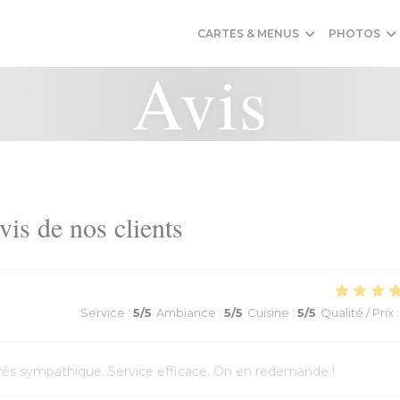
CARTES & MENUS
PHOTOS
Avis
vis de nos clients
Service
:
5
/5
Ambiance
:
5
/5
Cuisine
:
5
/5
Qualité / Prix
:
l très sympathique. Service efficace. On en redemande !