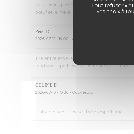
Nous avons passé une excellente soirée, service 
Tout refuser » o
vos choix à to
bœuf et je me suis régalé. Les frites étaient 
Peter
D
2026-07-12
- 14:00 - Couverts 2
The entire experience was wonderful: the staff
food was superb. We will definately return the n
CELINE
D
2026-07-10
- 19:30 - Couverts 2
Plats tres bons... accueil très sympathique