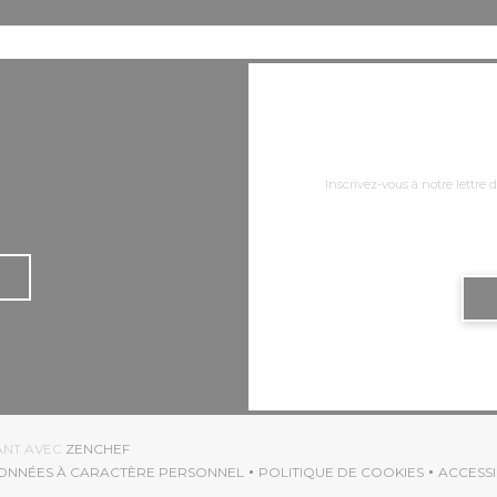
Inscrivez-vous à notre lettre
((OUVRE UNE NOUVELLE FENÊTRE))
RANT AVEC
ZENCHEF
DONNÉES À CARACTÈRE PERSONNEL
POLITIQUE DE COOKIES
ACCESSI
((OUVRE UNE NOUVELLE FENÊTRE))
((OUVRE UNE NOUVEL
(