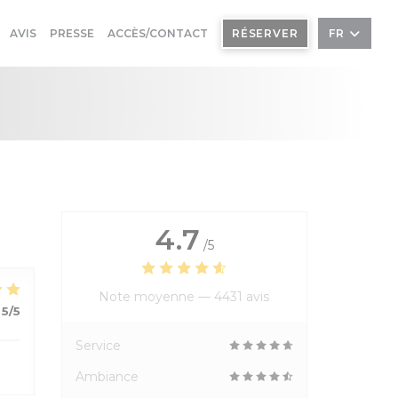
AVIS
PRESSE
ACCÈS/CONTACT
RÉSERVER
FR
4.7
/5
Note moyenne —
4431 avis
5
/5
Service
Ambiance