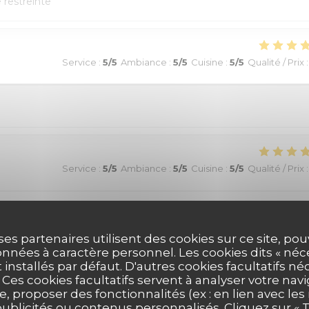
e restreinte
Service
:
5
/5
Ambiance
:
5
/5
Cuisine
:
5
/5
Qualité / Prix
:
Service
:
5
/5
Ambiance
:
5
/5
Cuisine
:
5
/5
Qualité / Prix
:
ommande !
ses partenaires utilisent des cookies sur ce site, po
nnées à caractère personnel. Les cookies dits « néc
t installés par défaut. D'autres cookies facultatifs né
Service
:
5
/5
Ambiance
:
5
/5
Cuisine
:
5
/5
Qualité / Prix
:
es cookies facultatifs servent à analyser votre nav
e, proposer des fonctionnalités (ex : en lien avec le
publicités ou contenus personnalisés. Cliquez sur « T