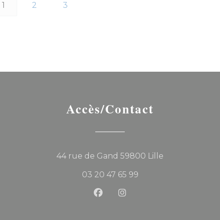
1
2
3
Accès/Contact
((ouvre une no
44 rue de Gand 59800 Lille
03 20 47 65 99
Facebook ((ouvre une nouvel
Instagram ((ouvre une 