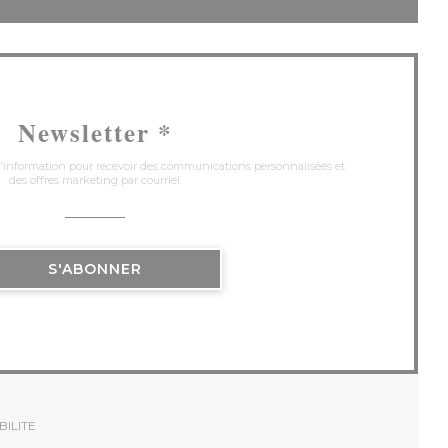
Newsletter
*
 d'information pour recevoir des communications personnalisées et
des offres marketing par courriel.
S'ABONNER
BILITE
LE FENÊTRE))
(OUVRE UNE NOUVELLE FENÊTRE))