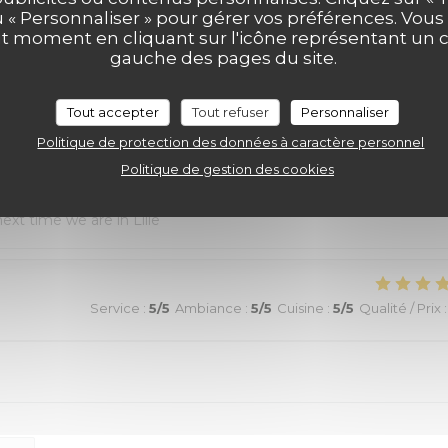
au top et nourriture de très bonne qualité. J’ai pris la cote de
u « Personnaliser » pour gérer vos préférences. Vou
ut moment en cliquant sur l'icône représentant un 
aussi excellentes. Nous recommandons sans aucune hésitation.
gauche des pages du site.
Tout accepter
Tout refuser
Personnaliser
Service
:
4
/5
Ambiance
:
5
/5
Cuisine
:
5
/5
Qualité / Prix
:
Politique de protection des données à caractère personnel
Politique de gestion des cookies
 were most helpful, the ambiance was “Old Lille” charm, and the
ext time we are in Lille
Service
:
5
/5
Ambiance
:
5
/5
Cuisine
:
5
/5
Qualité / Prix
: