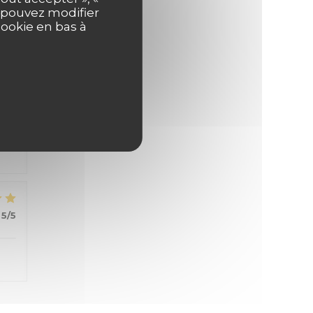
s pouvez modifier
cookie en bas à
4
/5
5
/5