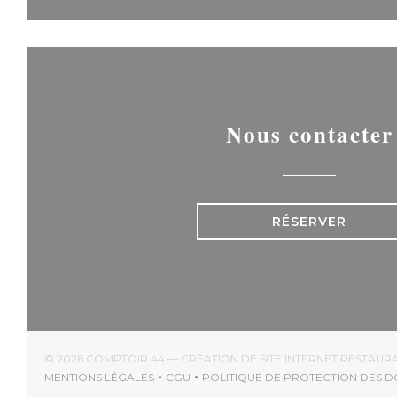
Nous contacter
RÉSERVER
© 2026 COMPTOIR 44 — CRÉATION DE SITE INTERNET RESTAU
MENTIONS LÉGALES
CGU
POLITIQUE DE PROTECTION DES 
((OUVRE UNE NOUVELLE FENÊTRE))
((OUVRE UNE NOUVELLE FENÊTRE))