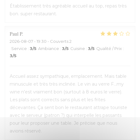
Établissement très agréable accueil au top, repas très
bon. super restaurant.
Paul
P
2026-08-07
- 19:30 - Couverts 2
Service
:
3
/5
Ambiance
:
3
/5
Cuisine
:
3
/5
Qualité / Prix
:
3
/5
Accueil assez sympathique, emplacement. Mais table
minuscule et très très inclinée. Le vin au verre F...my
wine n'est vraiment bon (surtout à 8 euros le verre).
Les plats sont corrects sans plus et les frites
décevantes. Ça sent bon le restaurant attrape touriste
avec le serveur (patron ?) qui interpelle les passants
pour leur proposer une table. Je précise que nous
avions réservé.