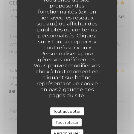
CELINE
Z
proposer des
2026-07-23
- 19:45 - Couverts 2
fonctionnalités (ex : en
Service
:
5
/5
Ambiance
lien avec les réseaux
:
5
/5
Cuisine
:
5
/5
Qualité / Prix
:
5
/5
sociaux) ou afficher des
publicités ou contenus
personnalisés. Cliquez
Très bon restaurant, service extrêmement
sur « Tout accepter », «
sympathique, coup de coeur pour le welsh revisité. Je
Tout refuser » ou «
recommande !
Personnaliser » pour
gérer vos préférences.
Vous pouvez modifier vos
Isabelle
C
choix à tout moment en
cliquant sur l'icône
2026-07-20
- 19:30 - Couverts 2
représentant un cookie
Service
:
5
/5
Ambiance
:
4
/5
Cuisine
:
4
/5
Qualité / Prix
:
en bas à gauche des
5
/5
pages du site.
Personnel très accueillant, très bons plats, carte
Tout accepter
restreinte
Tout refuser
Personnaliser