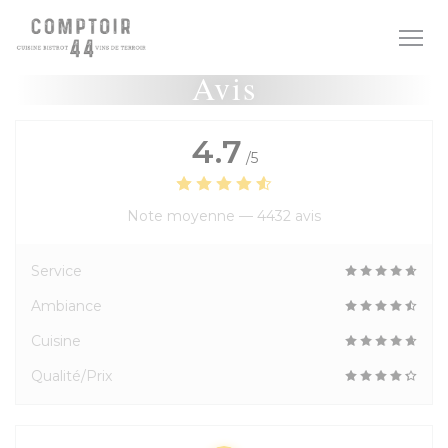
Personnalisation de vos choix en matière de cookies
Avis
4.7
/5
Note moyenne —
4432 avis
Service
Ambiance
Cuisine
Qualité/Prix