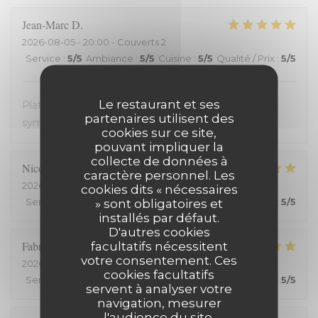
Jean-Marc
D
2026-08-05
- 20:00 - Couverts 2
Service
:
5
/5
Ambiance
:
5
/5
Cuisine
:
5
/5
Qualité / Prix
:
5
/5
Le restaurant et ses
Plats avec des produits frais. Très bon. Accueil très
partenaires utilisent des
sympathique. Service efficace. On en redemande !
cookies sur ce site,
pouvant impliquer la
collecte de données à
Nicolas
C
caractère personnel. Les
2026-08-03
- 19:15 - Couverts 2
cookies dits « nécessaires
Service
:
5
/5
Ambiance
» sont obligatoires et
:
5
/5
Cuisine
:
5
/5
Qualité / Prix
:
5
/5
installés par défaut.
D'autres cookies
Fabrice
H
facultatifs nécessitent
votre consentement. Ces
2026-07-25
- 20:00 - Couverts 2
cookies facultatifs
Service
:
5
/5
Ambiance
:
5
/5
Cuisine
:
5
/5
Qualité / Prix
:
5
/5
servent à analyser votre
navigation, mesurer
l'audience du site,