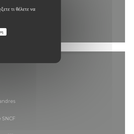
ξετε τι θέλετε να
ση
landres
e SNCF