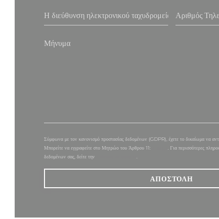
Σύμφωνα με τον κανονισμό προστασίας δεδομένων (GDPR), έχετε το δικαίωμα να αντιτ
Μπορείτε να εγγραφείτε στο Μητρώο του Άρθρου 11:
dpa.gr
. Για περισσότερες πληρο
δεδομένων σας, δείτε την
πολιτική απορρήτου
.