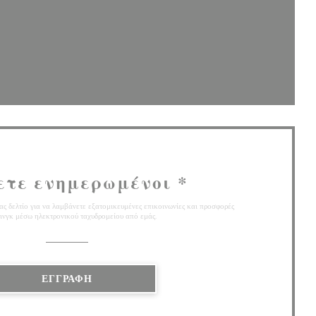
θυρο))
έο παράθυρο))
ετε ενημερωμένοι
*
ς δελτίο για να λαμβάνετε εξατομικευμένες επικοινωνίες και προσφορές
ινγκ μέσω ηλεκτρονικού ταχυδρομείου από εμάς.
ΕΓΓΡΑΦΉ