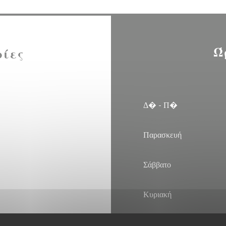
Ώ
ρίες
Δ�
-
Π�
Παρασκευή
Σάββατο
Κυριακή