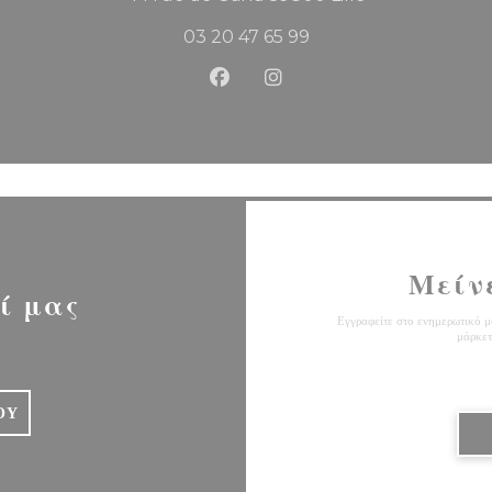
03 20 47 65 99
Facebook ((ανοίγει σε νέο παρά
Instagram ((ανοίγει σε ν
Μείν
ί μας
Εγγραφείτε στο ενημερωτικό μα
μάρκετ
ΟΎ