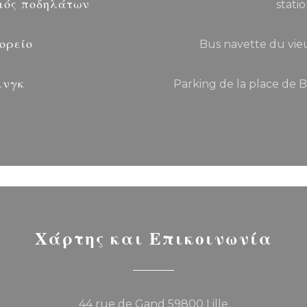
μός ποδηλάτων
statio
ορείο
Bus navette du vieu
ινγκ
Parking de la place de 
Χάρτης και Επικοινωνία
((ανοίγει σε νέο 
44 rue de Gand 59800 Lille