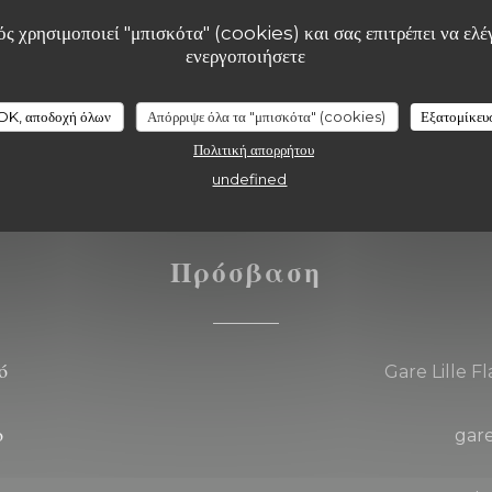
ς χρησιμοποιεί "μπισκότα" (cookies) και σας επιτρέπει να ελέγ
d, Μετρητά, Χρεωστική
ενεργοποιήσετε
OK, αποδοχή όλων
Απόρριψε όλα τα "μπισκότα" (cookies)
Εξατομίκευ
Πολιτική απορρήτου
undefined
Πρόσβαση
ό
Gare Lille F
ο
gar