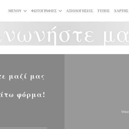
ΜΕΝΟΎ
ΦΩΤΟΓΡΑΦΊΕΣ
ΑΞΙΟΛΟΓΉΣΕΙΣ
ΤΎΠΟΣ
ΧΆΡΤΗΣ
ινωνήστε μα
τε μαζί μας
άτω φόρμα!
Waze