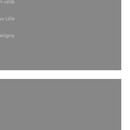
n vélib
x Lille
Betigny
παράθυρο))