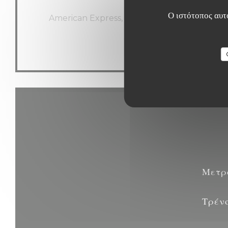
Μέθοδοι πληρωμής
Ο ιστότοπος αυτό
American Express, Visa, Eurocard / Mastercar
κάρτα
Μετρ
Τρέν