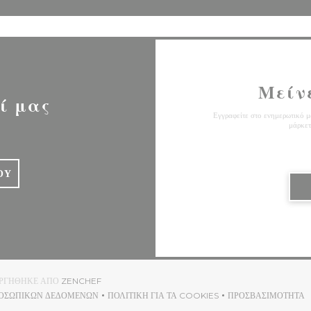
Μείν
ί μας
Εγγραφείτε στο ενημερωτικό μα
μάρκετ
ΟΎ
((ΑΝΟΊΓΕΙ ΣΕ ΝΈΟ ΠΑΡΆΘΥΡΟ))
ΟΥΡΓΉΘΗΚΕ ΑΠΌ
ZENCHEF
ΡΟΣΩΠΙΚΏΝ ΔΕΔΟΜΈΝΩΝ
ΠΟΛΙΤΙΚΉ ΓΙΑ ΤΑ COOKIES
ΠΡΟΣΒΑΣΙΜΌΤΗΤΑ
((ΑΝΟΊΓΕΙ ΣΕ ΝΈΟ ΠΑΡΆΘΥΡΟ))
((ΑΝΟΊΓΕΙ ΣΕ ΝΈΟ ΠΑΡΆΘΥΡΟ))
((ΑΝΟΊΓΕΙ