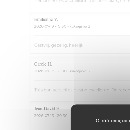
Personnel très accueillant, très bons plats, cart
Emilienne
V
2026-07-19
- 19:30 - καλεσμένοι 2
Gastvrij, gezellig, heerlijk
Carole
H
2026-07-18
- 21:00 - καλεσμένοι 2
Très bon accueil et cuisine excellente. On rec
Jean-David
F
2026-07-13
- 20:30 - καλεσμένοι 2
Ο ιστότοπος αυτό