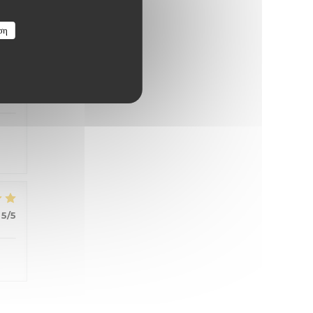
ση
4
/5
5
/5