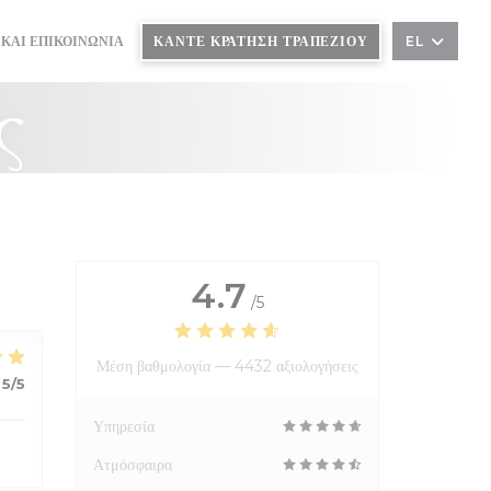
ΚΆΝΤΕ ΚΡΆΤΗΣΗ ΤΡΑΠΕΖΙΟΎ
 ΚΑΙ ΕΠΙΚΟΙΝΩΝΊΑ
EL
ς
4.7
/5
Μέση βαθμολογία —
4432 αξιολογήσεις
5
/5
Υπηρεσία
Ατμόσφαιρα