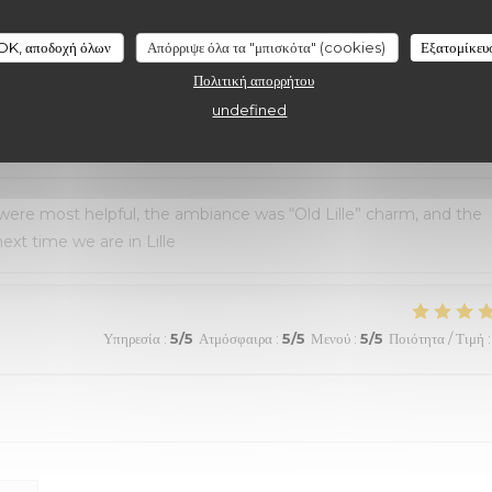
au top et nourriture de très bonne qualité. J’ai pris la cote de
aussi excellentes. Nous recommandons sans aucune hésitation.
OK, αποδοχή όλων
Απόρριψε όλα τα "μπισκότα" (cookies)
Εξατομίκευ
Πολιτική απορρήτου
undefined
Υπηρεσία
:
4
/5
Ατμόσφαιρα
:
5
/5
Μενού
:
5
/5
Ποιότητα / Τιμή
:
 were most helpful, the ambiance was “Old Lille” charm, and the
ext time we are in Lille
Υπηρεσία
:
5
/5
Ατμόσφαιρα
:
5
/5
Μενού
:
5
/5
Ποιότητα / Τιμή
: