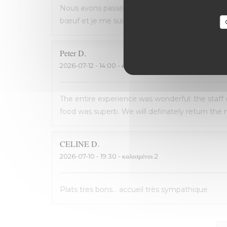
Nous avons passé une excellente soirée, service 
bœuf et je me suis régalé. Les frites étaient 
Peter
D
2026-07-12
- 14:00 - καλεσμένοι 2
The entire experience was wonderful: the staff
food was superb. We will definately return the n
CELINE
D
2026-07-10
- 19:30 - καλεσμένοι 2
Plats tres bons... accueil très sympathique