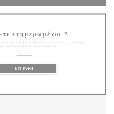
ετε ενημερωμένοι
*
ς δελτίο για να λαμβάνετε εξατομικευμένες επικοινωνίες και προσφορές
ινγκ μέσω ηλεκτρονικού ταχυδρομείου από εμάς.
ΕΓΓΡΑΦΉ
 ΣΕ ΝΈΟ ΠΑΡΆΘΥΡΟ))