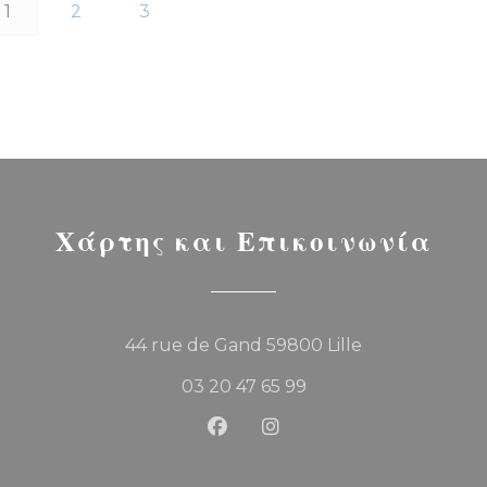
1
2
3
Χάρτης και Επικοινωνία
((ανοίγει σε νέο 
44 rue de Gand 59800 Lille
03 20 47 65 99
Facebook ((ανοίγει σε νέο παρά
Instagram ((ανοίγει σε ν