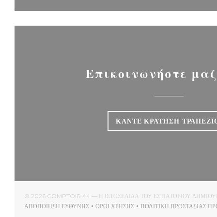
Επικοινωνήστε μαζ
ΚΆΝΤΕ ΚΡΆΤΗΣΗ ΤΡΑΠΕΖΙ
© 2026 COMPTOIR 44 — Η ΙΣΤΟΣΕΛΊΔΑ ΤΟΥ ΕΣΤΙΑΤΟΡΊΟΥ ΔΗΜΙ
ΑΠΟΠΟΊΗΣΗ ΕΥΘΎΝΗΣ
ΌΡΟΙ ΧΡΉΣΗΣ
ΠΟΛΙΤΙΚΉ ΠΡΟΣΤΑΣΊΑΣ Π
((ΑΝΟΊΓΕΙ ΣΕ ΝΈΟ ΠΑΡΆΘΥΡΟ))
((ΑΝΟΊΓΕΙ ΣΕ ΝΈΟ ΠΑΡΆΘΥΡΟ))