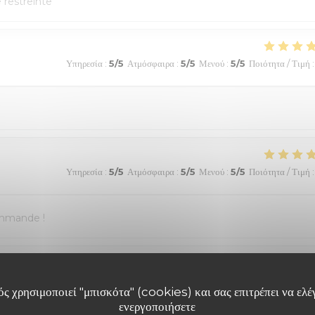
e restreinte
Υπηρεσία
:
5
/5
Ατμόσφαιρα
:
5
/5
Μενού
:
5
/5
Ποιότητα / Τιμή
:
Υπηρεσία
:
5
/5
Ατμόσφαιρα
:
5
/5
Μενού
:
5
/5
Ποιότητα / Τιμή
:
ommande !
Υπηρεσία
:
5
/5
Ατμόσφαιρα
:
5
/5
Μενού
:
5
/5
Ποιότητα / Τιμή
:
ς χρησιμοποιεί "μπισκότα" (cookies) και σας επιτρέπει να ελέγ
ενεργοποιήσετε