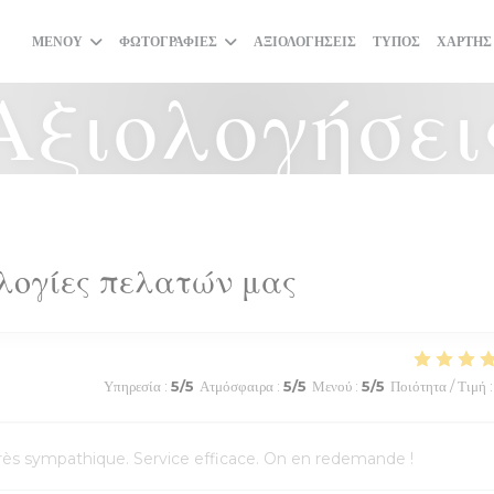
ΜΕΝΟΎ
ΦΩΤΟΓΡΑΦΊΕΣ
ΑΞΙΟΛΟΓΉΣΕΙΣ
ΤΎΠΟΣ
ΧΆΡΤΗΣ
Αξιολογήσει
λογίες πελατών μας
Υπηρεσία
:
5
/5
Ατμόσφαιρα
:
5
/5
Μενού
:
5
/5
Ποιότητα / Τιμή
:
l très sympathique. Service efficace. On en redemande !