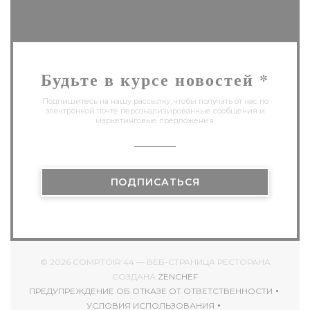
Будьте в курсе новостей
*
Подпишитесь на нашу рассылку, чтобы получать от нас по
электронной почте персонализированные сообщения и
маркетинговые предложения.
ПОДПИСАТЬСЯ
© 2026 COMPTOIR 44 — ВЕБ-СТРАНИЦА РЕСТОРАНА
((ОТКРЫВАЕТСЯ В НОВОМ
СОЗДАНА
ZENCHEF
ПРЕДУПРЕЖДЕНИЕ ОБ ОТКАЗЕ ОТ ОТВЕТСТВЕННОСТИ
((ОТКРЫВАЕТСЯ В НОВОМ ОКНЕ))
УСЛОВИЯ ИСПОЛЬЗОВАНИЯ