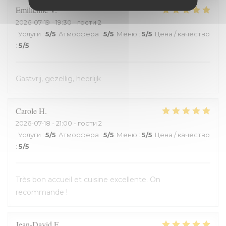
Emilienne
V
2026-07-19
- 19:30 - гости 2
Услуги
:
5
/5
Атмосфера
:
5
/5
Меню
:
5
/5
Цена / качество
:
5
/5
Gastvrij, gezellig, heerlijk
Carole
H
2026-07-18
- 21:00 - гости 2
Услуги
:
5
/5
Атмосфера
:
5
/5
Меню
:
5
/5
Цена / качество
:
5
/5
Très bon accueil et cuisine excellente. On
recommande !
Jean-David
F