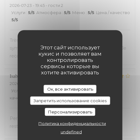
2026-07-23
- 19:45 - гости 2
Услуги
:
5
/5
Атмосфера
:
5
/5
Меню
:
5
/5
Цена / качество
:
5
/5
Très bon restaurant, service extrêmement
Этот сайт использует
sympathique, coup de coeur pour le welsh revisité. Je
кукис и позволяет вам
recommande !
контролировать
сервисы которые вы
хотите активировать
Isabelle
C
2026-07-20
- 19:30 - гости 2
Ок, все активировать
Услуги
:
5
/5
Атмосфера
:
4
/5
Меню
:
4
/5
Цена /
качество
:
5
/5
Запретить использование cookies
Персонализировать
Personnel très accueillant, très bons plats, carte
Политика конфиденциальности
restreinte
undefined