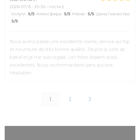
2026-07-13
- 20:30 - гости 2
Услуги
:
5
/5
Атмосфера
:
5
/5
Меню
:
5
/5
Цена / качество
:
5
/5
Nous avons passé une excellente soirée, service au top
et nourriture de très bonne qualité. J’ai pris la cote de
bœuf et je me suis régalé. Les frites étaient aussi
excellentes. Nous recommandons sans aucune
hésitation.
1
2
3