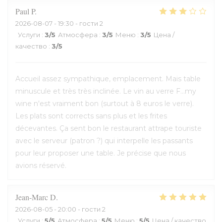
Paul
P
2026-08-07
- 19:30 - гости 2
Услуги
:
3
/5
Атмосфера
:
3
/5
Меню
:
3
/5
Цена /
качество
:
3
/5
Accueil assez sympathique, emplacement. Mais table
minuscule et très très inclinée. Le vin au verre F...my
wine n'est vraiment bon (surtout à 8 euros le verre).
Les plats sont corrects sans plus et les frites
décevantes. Ça sent bon le restaurant attrape touriste
avec le serveur (patron ?) qui interpelle les passants
pour leur proposer une table. Je précise que nous
avions réservé.
Jean-Marc
D
2026-08-05
- 20:00 - гости 2
Услуги
:
5
/5
Атмосфера
:
5
/5
Меню
:
5
/5
Цена / качество