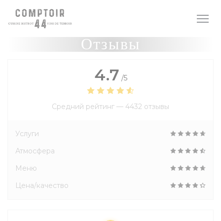
Панель управления cookies
Отзывы
4.7
/5
Средний рейтинг —
4432 отзывы
Услуги
Атмосфера
Меню
Цена/качество