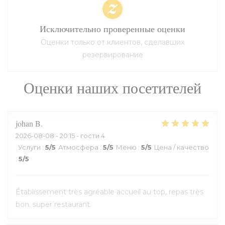
Исключительно проверенные оценки
Оценки только от клиентов, сделавших
резервирование
Оценки наших посетителей
johan
B
2026-08-08
- 20:15 - гости 4
Услуги
:
5
/5
Атмосфера
:
5
/5
Меню
:
5
/5
Цена / качество
:
5
/5
Établissement très agréable accueil au top, repas très
bon. super restaurant.