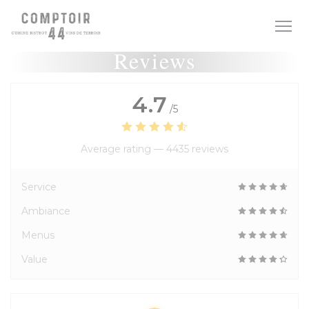
Personalizing your cookie choices
Reviews
4.7
/5
Average rating —
4435 reviews
Service
Ambiance
Menus
Value