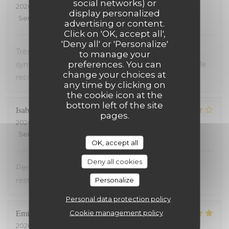
social networks) or
2026-07-23
- 19:45 - Guests 2
display personalized
Service
:
5
/5
Ambiance
:
5
/5
Food
:
5
/5
Value
:
5
/5
advertising or content.
Click on 'OK, accept all',
'Deny all' or 'Personalize'
Très bon restaurant, service extrêmement
to manage your
preferences. You can
sympathique, coup de coeur pour le welsh revisité. Je
change your choices at
recommande !
any time by clicking on
the cookie icon at the
bottom left of the site
Isabelle
C
pages.
2026-07-20
- 19:30 - Guests 2
Service
:
5
/5
Ambiance
:
4
/5
Food
:
4
/5
Value
:
5
/5
OK, accept all
Deny all cookies
Personnel très accueillant, très bons plats, carte
Personalize
restreinte
Personal data protection policy
Emilienne
V
Cookie management policy
2026-07-19
- 19:30 - Guests 2