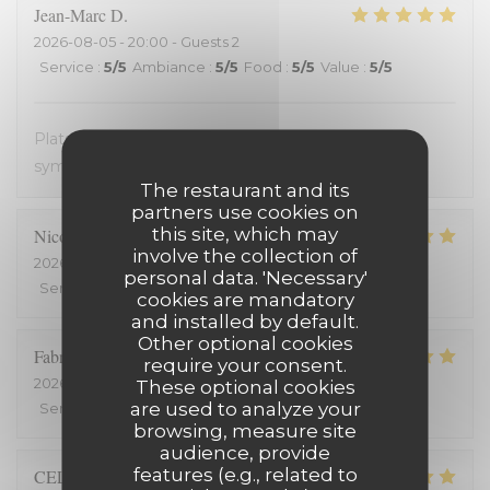
Jean-Marc
D
2026-08-05
- 20:00 - Guests 2
Service
:
5
/5
Ambiance
:
5
/5
Food
:
5
/5
Value
:
5
/5
Plats avec des produits frais. Très bon. Accueil très
sympathique. Service efficace. On en redemande !
The restaurant and its
partners use cookies on
this site, which may
Nicolas
C
involve the collection of
2026-08-03
- 19:15 - Guests 2
personal data. 'Necessary'
Service
:
5
/5
Ambiance
:
5
/5
Food
:
5
/5
Value
:
5
/5
cookies are mandatory
and installed by default.
Other optional cookies
Fabrice
H
require your consent.
2026-07-25
- 20:00 - Guests 2
These optional cookies
are used to analyze your
Service
:
5
/5
Ambiance
:
5
/5
Food
:
5
/5
Value
:
5
/5
browsing, measure site
audience, provide
features (e.g., related to
CELINE
Z