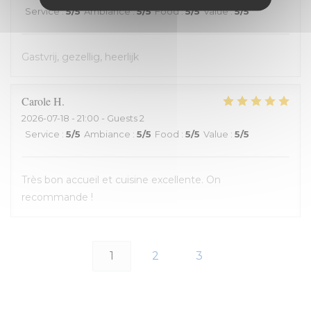
Service
:
5
/5
Ambiance
:
5
/5
Food
:
5
/5
Value
:
5
/5
Gastvrij, gezellig, heerlijk
Carole
H
2026-07-18
- 21:00 - Guests 2
Service
:
5
/5
Ambiance
:
5
/5
Food
:
5
/5
Value
:
5
/5
Très bon accueil et cuisine excellente. On
recommande !
1
2
3