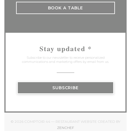
BOOK A TABLE
Stay updated
*
Subscribe to our newsletter to receive personalized
communications and marketing offers by email from us.
SUBSCRIBE
© 2026 COMPTOIR 44 — RESTAURANT WEBSITE CREATED BY
((OPENS IN A NEW WINDOW))
ZENCHEF