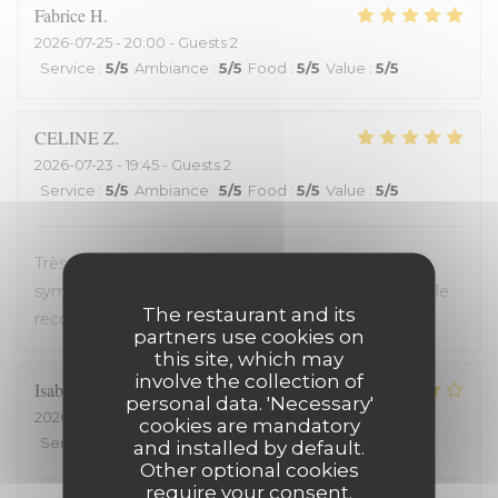
Fabrice
H
2026-07-25
- 20:00 - Guests 2
Service
:
5
/5
Ambiance
:
5
/5
Food
:
5
/5
Value
:
5
/5
CELINE
Z
2026-07-23
- 19:45 - Guests 2
Service
:
5
/5
Ambiance
:
5
/5
Food
:
5
/5
Value
:
5
/5
Très bon restaurant, service extrêmement
sympathique, coup de coeur pour le welsh revisité. Je
The restaurant and its
recommande !
partners use cookies on
this site, which may
involve the collection of
Isabelle
C
personal data. 'Necessary'
2026-07-20
- 19:30 - Guests 2
cookies are mandatory
Service
:
5
/5
Ambiance
:
4
/5
Food
:
4
/5
Value
:
5
/5
and installed by default.
Other optional cookies
require your consent.