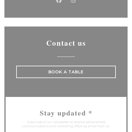
Facebook ((opens in a new
Instagram ((opens in 
Contact us
BOOK A TABLE
Stay updated
*
Subscribe to our newsletter to receive personalized
communications and marketing offers by email from us.