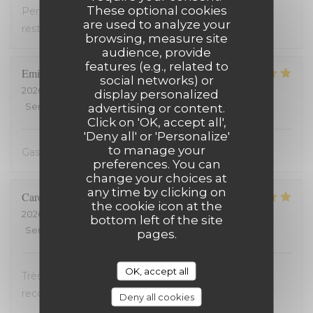
These optional cookies
Personnel très accueillant, très bons plats, carte
are used to analyze your
restreinte
browsing, measure site
audience, provide
features (e.g., related to
Emilienne
V
social networks) or
2026-07-19
- 19:30 - Guests 2
display personalized
Service
:
5
/5
Ambiance
advertising or content.
:
5
/5
Food
:
5
/5
Value
:
5
/5
Click on 'OK, accept all',
'Deny all' or 'Personalize'
to manage your
Gastvrij, gezellig, heerlijk
preferences. You can
change your choices at
any time by clicking on
Carole
H
the cookie icon at the
2026-07-18
- 21:00 - Guests 2
bottom left of the site
Service
:
5
/5
Ambiance
:
5
/5
Food
:
5
/5
Value
:
5
/5
pages.
OK, accept all
Très bon accueil et cuisine excellente. On
recommande !
Deny all cookies