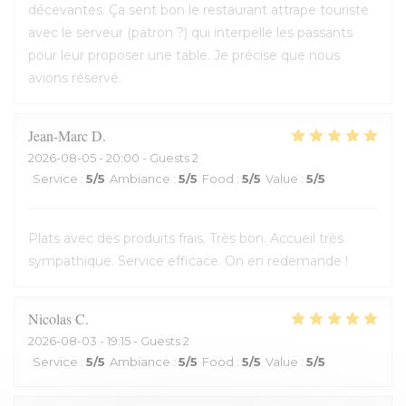
décevantes. Ça sent bon le restaurant attrape touriste
avec le serveur (patron ?) qui interpelle les passants
pour leur proposer une table. Je précise que nous
avions réservé.
Jean-Marc
D
2026-08-05
- 20:00 - Guests 2
Service
:
5
/5
Ambiance
:
5
/5
Food
:
5
/5
Value
:
5
/5
Plats avec des produits frais. Très bon. Accueil très
sympathique. Service efficace. On en redemande !
Nicolas
C
2026-08-03
- 19:15 - Guests 2
Service
:
5
/5
Ambiance
:
5
/5
Food
:
5
/5
Value
:
5
/5