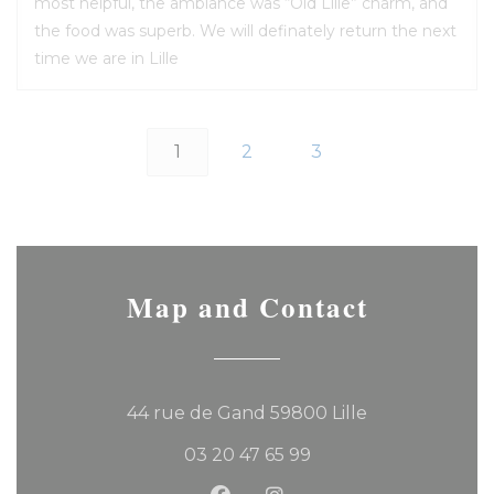
most helpful, the ambiance was “Old Lille” charm, and
the food was superb. We will definately return the next
time we are in Lille
1
2
3
Map and Contact
((opens in a 
44 rue de Gand 59800 Lille
03 20 47 65 99