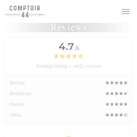
Personalizing your cookie choices
Reviews
4.7
/5
Average rating —
4432 reviews
Service
Ambiance
Menus
Value