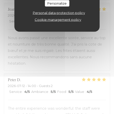
Personalize
Jean-David
F
Personal data protection policy
2026-07-13
- 20:30 - Guests 2
Cookie management policy
Service
:
5
/5
Ambiance
:
5
/5
Food
:
5
/5
Value
:
5
/5
Nous avons passé une excellente soirée, service au top
et nourriture de très bonne qualité. J’ai pris la cote de
bœuf et je me suis régalé. Les frites étaient aussi
excellentes. Nous recommandons sans aucune
hésitation.
Peter
D
2026-07-12
- 14:00 - Guests 2
Service
:
4
/5
Ambiance
:
5
/5
Food
:
5
/5
Value
:
4
/5
The entire experience was wonderful: the staff were