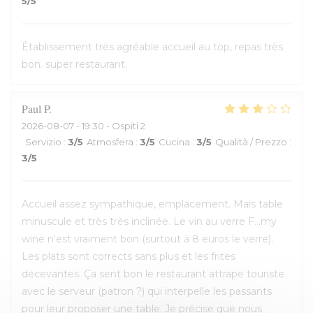
5
/5
Établissement très agréable accueil au top, repas très
bon. super restaurant.
Paul
P
2026-08-07
- 19:30 - Ospiti 2
Servizio
:
3
/5
Atmosfera
:
3
/5
Cucina
:
3
/5
Qualità / Prezzo
:
3
/5
Accueil assez sympathique, emplacement. Mais table
minuscule et très très inclinée. Le vin au verre F...my
wine n'est vraiment bon (surtout à 8 euros le verre).
Les plats sont corrects sans plus et les frites
décevantes. Ça sent bon le restaurant attrape touriste
avec le serveur (patron ?) qui interpelle les passants
pour leur proposer une table. Je précise que nous