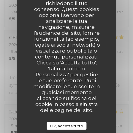
richiedono il tuo
2026-07-25
- 20:00 - Ospiti 2
consenso. Questi cookies
Servizio
:
5
/5
Atmosfera
:
5
/5
Cucina
:
5
/5
Qualità / Prezzo
:
opzionali servono per
5
/5
analizzare la tua
navigazione, misurare
l'audience del sito, fornire
CELINE
Z
funzionalità (ad esempio,
legate ai social network) o
2026-07-23
- 19:45 - Ospiti 2
visualizzare pubblicità o
Servizio
:
5
/5
Atmosfera
:
5
/5
Cucina
:
5
/5
Qualità / Prezzo
:
contenuti personalizzati.
5
/5
Clicca su 'Accetta tutto',
'Rifiuta tutto' o
'Personalizza' per gestire
Très bon restaurant, service extrêmement
le tue preferenze. Puoi
sympathique, coup de coeur pour le welsh revisité. Je
modificare le tue scelte in
qualsiasi momento
recommande !
cliccando sull'icona del
cookie in basso a sinistra
delle pagine del sito.
Isabelle
C
2026-07-20
- 19:30 - Ospiti 2
Servizio
:
5
/5
Atmosfera
:
4
/5
Cucina
:
4
/5
Qualità / Prezzo
Ok, accetta tutto
:
5
/5