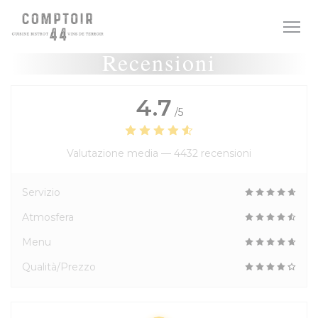
Personalizzazione delle tue scelte sui cookie
Recensioni
4.7
/5
Valutazione media —
4432 recensioni
Servizio
Atmosfera
Menu
Qualità/Prezzo