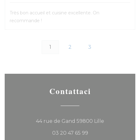
Très bon accueil et cuisine excellente. On
recommande !
1
2
3
Contattaci
((apre una nuo
44 rue de Gand 59800 Lille
03 20 47 65 99