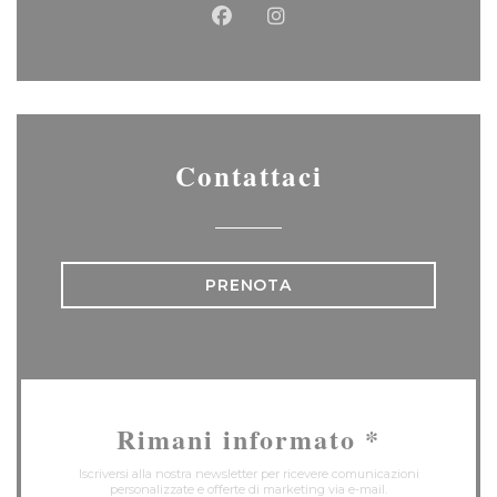
Facebook ((apre una nuova f
Instagram ((apre una n
Contattaci
PRENOTA
Rimani informato
*
Iscriversi alla nostra newsletter per ricevere comunicazioni
personalizzate e offerte di marketing via e-mail.