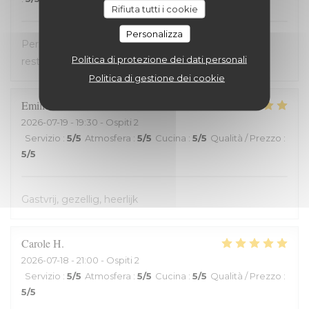
Rifiuta tutti i cookie
Personalizza
Personnel très accueillant, très bons plats, carte
Politica di protezione dei dati personali
restreinte
Politica di gestione dei cookie
Emilienne
V
2026-07-19
- 19:30 - Ospiti 2
Servizio
:
5
/5
Atmosfera
:
5
/5
Cucina
:
5
/5
Qualità / Prezzo
:
5
/5
Gastvrij, gezellig, heerlijk
Carole
H
2026-07-18
- 21:00 - Ospiti 2
Servizio
:
5
/5
Atmosfera
:
5
/5
Cucina
:
5
/5
Qualità / Prezzo
:
5
/5