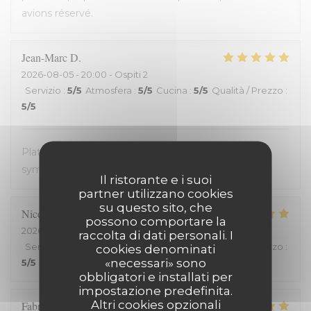
avions réservé.
Jean-Marc
D
2026-08-05
- 20:00 - Ospiti 2
Servizio
:
5
/5
Atmosfera
:
5
/5
Cucina
:
5
/5
Qualità / Prezzo
:
5
/5
Plats avec des produits frais. Très bon. Accueil très
sympathique. Service efficace. On en redemande !
Il ristorante e i suoi
partner utilizzano cookies
su questo sito, che
Nicolas
C
possono comportare la
2026-08-03
- 19:15 - Ospiti 2
raccolta di dati personali. I
Servizio
:
5
/5
Atmosfera
:
5
/5
Cucina
:
5
/5
Qualità / Prezzo
:
cookies denominati
«necessari» sono
5
/5
obbligatori e installati per
impostazione predefinita.
Altri cookies opzionali
Fabrice
H